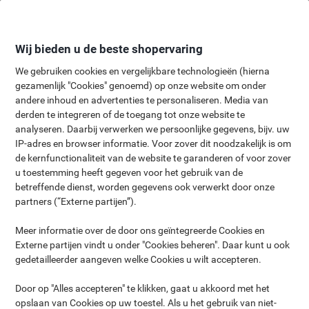
Meteen
Meteen
naar
naar
inhoud
navigatie
Wij bieden u de beste shopervaring
We gebruiken cookies en vergelijkbare technologieën (hierna
gezamenlijk "Cookies" genoemd) op onze website om onder
andere inhoud en advertenties te personaliseren. Media van
derden te integreren of de toegang tot onze website te
analyseren. Daarbij verwerken we persoonlijke gegevens, bijv. uw
Stoelen koopgids
IP-adres en browser informatie. Voor zover dit noodzakelijk is om
de kernfunctionaliteit van de website te garanderen of voor zover
Hoe stelt u uw bureaustoel in?
u toestemming heeft gegeven voor het gebruik van de
betreffende dienst, worden gegevens ook verwerkt door onze
partners (“Externe partijen”).
De meeste mensen met een kantoorbaan zitten dagelijks
Meer informatie over de door ons geïntegreerde Cookies en
urenlang achter een bureau. Om lichamelijke klachten te
Externe partijen vindt u onder "Cookies beheren". Daar kunt u ook
voorkomen, is het belangrijk dat u een stoel heeft die u gedurende
gedetailleerder aangeven welke Cookies u wilt accepteren.
de dag ondersteunt en helpt om de juiste houding aan te nemen.
Bureaustoelen hebben veel verschillende functies, waardoor het
Door op "Alles accepteren" te klikken, gaat u akkoord met het
moeilijk is om de juiste stoel te vinden. Lees verder en ontdek
opslaan van Cookies op uw toestel. Als u het gebruik van niet-
meer over de verschillende kenmerken van bureaustoelen, zodat