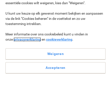
essentiële cookies wilt weigeren, kies dan "Weigeren".
u de juiste beslissing kunt nemen.
U kunt uw keuze op elk gewenst moment bekijken en aanpassen
Mechanisme
Armsteunen
Zittijd
Bekleding
Altern
via de link "Cookies beheren" in de voettekst en zo uw
toestemming intrekken.
Meer informatie over ons cookiebeleid kunt u vinden in
onze
privacyverklaring
en
cookieverklaring
.
Weigeren
Accepteren