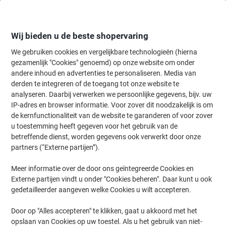
Meteen
Meteen
naar
naar
inhoud
navigatie
Wij bieden u de beste shopervaring
We gebruiken cookies en vergelijkbare technologieën (hierna
gezamenlijk "Cookies" genoemd) op onze website om onder
Home
andere inhoud en advertenties te personaliseren. Media van
Kantoormeubelen
Meubilair
Kasten & schappen
Kantoorkast
derden te integreren of de toegang tot onze website te
Kantoorkasten
(145)
analyseren. Daarbij verwerken we persoonlijke gegevens, bijv. uw
IP-adres en browser informatie. Voor zover dit noodzakelijk is om
de kernfunctionaliteit van de website te garanderen of voor zover
Filteren op
u toestemming heeft gegeven voor het gebruik van de
Op zoek naar een schuifdeurkast? Viking heeft een uitgebreid
betreffende dienst, worden gegevens ook verwerkt door onze
assortiment aan voordelige kantoorkasten. Bekijk hier het
partners (“Externe partijen”).
volledige aanbod. In de Viking online winkel kunt u de beste
producten vinden van merken zoals Hammerbacher, Germania-
Werk en Pierre Henry.
Meer informatie over de door ons geïntegreerde Cookies en
Externe partijen vindt u onder "Cookies beheren". Daar kunt u ook
gedetailleerder aangeven welke Cookies u wilt accepteren.
BEST PRICE
Door op "Alles accepteren" te klikken, gaat u akkoord met het
Viking Realspace Draaideurkast Staal 4
opslaan van Cookies op uw toestel. Als u het gebruik van niet-
Planken Afsluitbaar 920 x 420 x 1,950