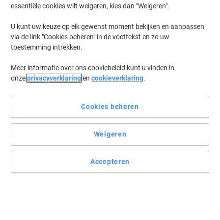
essentiële cookies wilt weigeren, kies dan "Weigeren".
mm Zwart
U kunt uw keuze op elk gewenst moment bekijken en aanpassen
Koop Meer,
Bespaar Meer
via de link "Cookies beheren" in de voettekst en zo uw
239,99 €
Stuk
Vanaf 4 Stuks
toestemming intrekken.
290,39 € Incl. btw
Momenteel op voorraad
Levertijd 1-2
Meer informatie over ons cookiebeleid kunt u vinden in
werkdagen
onze
privacyverklaring
en
cookieverklaring
.
Aantal
Cookies beheren
BEST PRICE
Viking Realspace Kast Staal 4 Planken
Weigeren
Afsluitbaar 920 x 420 x 1,950 mm Zilver
Accepteren
Koop Meer,
Bespaar Meer
239,99 €
Stuk
Vanaf 4 Stuks
290,39 € Incl. btw
Momenteel op voorraad
Levertijd 1-2
werkdagen
Aantal