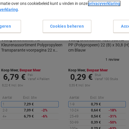
rmatie over ons cookiebeleid kunt u vinden in onze
privacyverklaring
verklaring
.
BEST
BEST
PRICE
PRICE
geren
Cookies beheren
Acc
Viking Snelhechter A4
Viking Snelhechter 1227955 A4
Kleurenassortiment Polypropyleen
PP (Polypropeen) 22 (B) x 30,8 (H
Transparante voorpagina 22 x
cm Blauw
30,8 cm 25 Stuks
Koop Meer,
Bespaar Meer
Koop Meer,
Bespaar Meer
6,79 €
0,29 €
Pak
Stuk
Vanaf 4 Pakken
Vanaf 100 Stuks
8,22 € Incl. btw
0,35 € Incl. btw
Korting
K
Aantal
Excl. btw
Aantal
Excl. btw
1
7,29 €
1-9
0,79 €
2-3
7,09 €
-2%
10-24
0,64 €
-18%
4+
6,79 €
-6%
25-49
0,54 €
-31%
50-99
0,39 €
-50%
100+
0,29 €
-63%