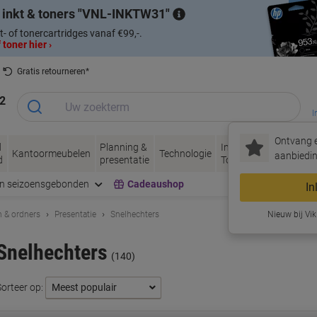
 inkt & toners
VNL-INKTW31
t- of tonercartridges vanaf €99,-.
 toner hier ›
Gratis retourneren*
2
I
Ontvang e
d
Planning &
Inkt &
Papier, Envel
Kantoormeubelen
Technologie
aanbiedin
d
presentatie
Toner
& Verpakken
en seizoensgebonden
Cadeaushop
In
 & ordners
Presentatie
Snelhechters
Nieuw bij Vik
Snelhechters
(140)
Sorteer op: