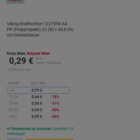
Viking Snelhechter 1227956 A4
PP (Polypropeen) 22 (B) x 30,8 (H)
cm Donkerblauw
Koop Meer,
Bespaar Meer
0,29 €
Stuk
Vanaf 100 Stuks
0,35 € Incl. btw
orting
Korting
Aantal
Excl. btw
1-9
0,79 €
10-24
0,64 €
-18%
25-49
0,54 €
-31%
50-99
0,39 €
-50%
100+
0,29 €
-63%
3
Momenteel op voorraad
Levertijd 2-3
werkdagen