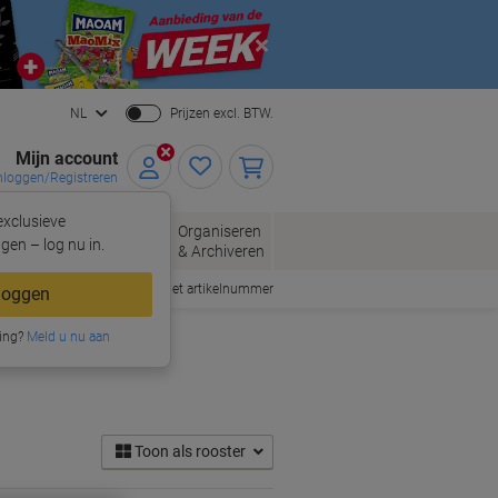
Close
NL
Prijzen excl. BTW.
Mijn account
nloggen/Registreren
xclusieve
oppen
Organiseren
Kantoorartikelen
gen – log nu in.
& Archiveren
Snel bestellen met artikelnummer
loggen
ing?
Meld u nu aan
Toon als rooster