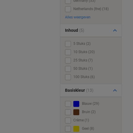
Germany (53)
Netherlands (the) (18)
Alles weergeven
Inhoud
(5)
5 Stuks (2)
10 Stuks (20)
25 Stuks (7)
50 Stuks (1)
100 Stuks (6)
Basiskleur
(13)
Blauw (29)
Bruin (2)
Crème (1)
Geel (8)