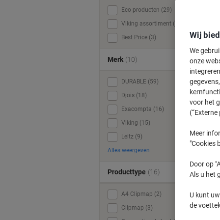
Eco producten (29)
Viking assortiment (15)
Wij bie
Best Price (3)
We gebrui
Merk
(10)
onze webs
integreren
gegevens, 
DURABLE (59)
kernfunct
Djois (18)
voor het 
Exacompta (16)
(“Externe 
Viking (15)
Meer infor
Leitz (9)
"Cookies b
Alles weergeven
Door op "A
Producttype
(16)
Als u het 
A4 Clipmap (2)
U kunt uw
de voette
Clipmap (3)