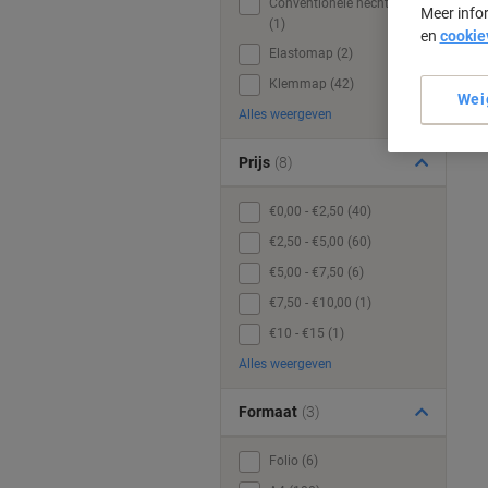
Conventionele hechtmap
Meer info
(1)
en
cookie
Elastomap (2)
Klemmap (42)
Wei
Alles weergeven
Prijs
(8)
€0,00 - €2,50 (40)
€2,50 - €5,00 (60)
€5,00 - €7,50 (6)
€7,50 - €10,00 (1)
€10 - €15 (1)
Alles weergeven
Formaat
(3)
Folio (6)