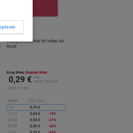
Eigen
merk
epteren
Viking Snelhechter 80 Vellen A4
)
Rood
Koop Meer,
Bespaar Meer
0,29 €
Stuk
Vanaf 100 Stuks
0,35 € Incl. btw
orting
Korting
Aantal
Excl. btw
1-9
0,79 €
10-24
0,64 €
-18%
25-49
0,54 €
-31%
50-99
0,39 €
-50%
100+
0,29 €
-63%