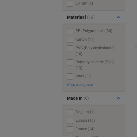
80 mm (1)
Materiaal
(19)
PP (Polypropeen) (30)
Karton (17)
PVC (Polyvinylchloride)
(16)
Polyvinylchloride (PVC)
(13)
Vinyl (11)
Alles weergeven
Made In
(6)
Belgium (1)
Europe (16)
France (14)