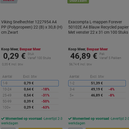
Duurzaam
Viking Snelhechter 1227954 A4
Exacompta L-mappen Forever
PP (Polypropeen) 22 (B) x 30,8 (H)
50102E A4 Blauw Recycled papier
cm Zwart
Met venster 22 x 31 cm 100 Stuks
Koop Meer,
Bespaar Meer
Koop Meer,
Bespaar Meer
0,29 €
46,89 €
Stuk
Pak
Vanaf 100 Stuks
Vanaf 5 Pakken
0,35 € Incl. btw
56,74 € Incl. btw
Korting
K
Aantal
Excl. btw
Aantal
Excl. btw
1-9
0,79 €
1-2
51,39 €
10-24
0,64 €
-18%
3-4
49,19 €
-4%
25-49
0,54 €
-31%
5+
46,89 €
-8%
50-99
0,39 €
-50%
100+
0,29 €
-63%
Momenteel op voorraad
Levertijd 2-3
Momenteel op voorraad
Levertijd 2-
werkdagen
werkdagen