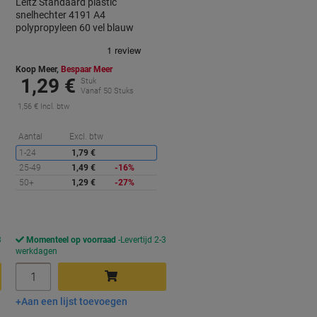
Leitz Standaard plastic
snelhechter 4191 A4
polypropyleen 60 vel blauw
Koop Meer,
Bespaar Meer
1,29 €
Stuk
Vanaf 50 Stuks
1,56 € Incl. btw
orting
Korting
Aantal
Excl. btw
1-24
1,79 €
25-49
1,49 €
-16%
50+
1,29 €
-27%
3
Momenteel op voorraad
Levertijd 2-3
werkdagen
Aantal
Aan een lijst toevoegen
In winkelwagen