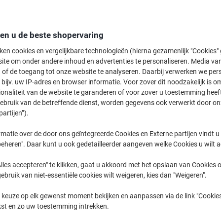
den u de beste shopervaring
ken cookies en vergelijkbare technologieën (hierna gezamenlijk "Cookies
ite om onder andere inhoud en advertenties te personaliseren. Media van
Snelhechters ›
Klemmap ›
Presentatiem
 of de toegang tot onze website te analyseren. Daarbij verwerken we pers
bijv. uw IP-adres en browser informatie. Voor zover dit noodzakelijk is o
ionaliteit van de website te garanderen of voor zover u toestemming hee
Welkom bij onze categorie Snelhechters, waar u een breed scala aan op
gebruik van de betreffende dienst, worden gegevens ook verwerkt door on
efficiënt en netjes te ordenen. Of u nu op zoek bent naar duurzame eco p
partijen”).
Viking assortiment, hier ontdekt u de ideale snelhechters die passen bij 
ons uitgebreide assortiment en vind de perfecte snelhechter voor uw kant
matie over de door ons geïntegreerde Cookies en Externe partijen vindt u
eheren". Daar kunt u ook gedetailleerder aangeven welke Cookies u wilt 
lles accepteren" te klikken, gaat u akkoord met het opslaan van Cookies o
gebruik van niet-essentiële cookies wilt weigeren, kies dan "Weigeren".
 keuze op elk gewenst moment bekijken en aanpassen via de link "Cookies
kst en zo uw toestemming intrekken.