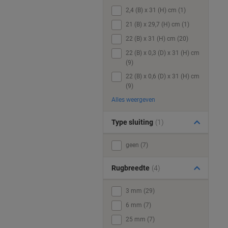
2,4 (B) x 31 (H) cm (1)
21 (B) x 29,7 (H) cm (1)
22 (B) x 31 (H) cm (20)
22 (B) x 0,3 (D) x 31 (H) cm
(9)
22 (B) x 0,6 (D) x 31 (H) cm
(9)
Alles weergeven
Type sluiting
(1)
geen (7)
Rugbreedte
(4)
3 mm (29)
6 mm (7)
25 mm (7)