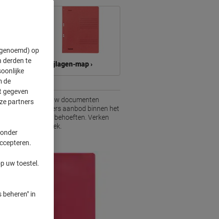
" genoemd) op
 derden te
ap ›
Bijlagen-map ›
oonlijke
m de
ft gegeven
lossingen vindt om uw documenten
ze partners
roducten of een divers aanbod binnen het
uw organisatorische behoeften. Verken
oor of thuiswerkplek.
 onder
accepteren.
p uw toestel.
 beheren" in