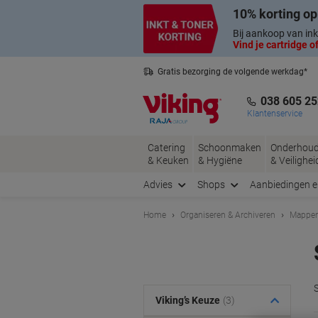
Meteen
Meteen
10% korting op
naar
naar
inhoud
navigatie
Bij aankoop van ink
Vind je cartridge of
Gratis bezorging de volgende werkdag*
Belgische klantenservice
038 605 25
Klantenservice
Catering
Schoonmaken
Onderhou
& Keuken
& Hygiëne
& Veilighei
Advies
Shops
Aanbiedingen 
Home
Organiseren & Archiveren
Mappen
Viking’s Keuze
(3)