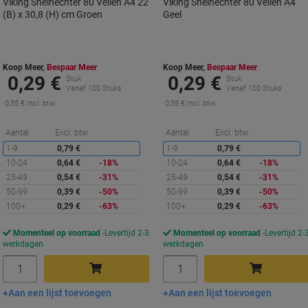
Viking Snelhechter 80 Vellen A4 22
Viking Snelhechter 80 Vellen A4
(B) x 30,8 (H) cm Groen
Geel
Koop Meer,
Bespaar Meer
Koop Meer,
Bespaar Meer
0,29 €
0,29 €
Stuk
Stuk
Vanaf 100 Stuks
Vanaf 100 Stuks
0,35 € Incl. btw
0,35 € Incl. btw
Korting
K
Aantal
Excl. btw
Aantal
Excl. btw
1-9
0,79 €
1-9
0,79 €
10-24
0,64 €
-18%
10-24
0,64 €
-18%
25-49
0,54 €
-31%
25-49
0,54 €
-31%
50-99
0,39 €
-50%
50-99
0,39 €
-50%
100+
0,29 €
-63%
100+
0,29 €
-63%
Momenteel op voorraad
Levertijd 2-3
Momenteel op voorraad
Levertijd 2-
werkdagen
werkdagen
Aantal
Aantal
Aan een lijst toevoegen
Aan een lijst toevoegen
In winkelwagen
In winkelwagen