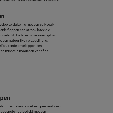
en
op te sluiten is met een self-seal-
eide flappen een strook latex die
gedrukt. De latex is vervaardigd uit
en natuurlijke verzegeling is.
elfsluitende enveloppen een
ten minste 6 maanden vanaf de
ppen
dicht te maken is met een peel and seal-
e bovenste flap bedekt met een