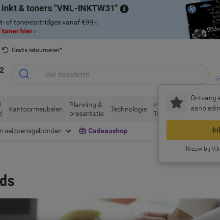
 inkt & toners
VNL-INKTW31
t- of tonercartridges vanaf €99,-.
 toner hier ›
Gratis retourneren*
2
I
Ontvang e
d
Planning &
Inkt &
Papier, Envel
aanbiedin
Kantoormeubelen
Technologie
d
presentatie
Toner
& Verpakken
In
en seizoensgebonden
Cadeaushop
Nieuw bij Vik
ids