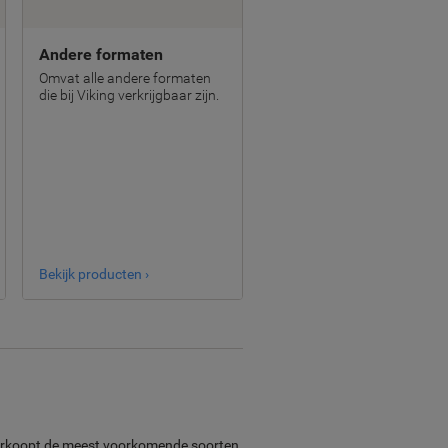
Andere formaten
Omvat alle andere formaten
die bij Viking verkrijgbaar zijn.
Bekijk producten ›
g verkoopt de meest voorkomende soorten