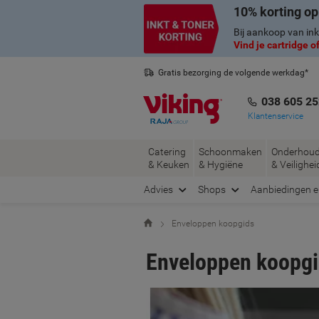
Meteen
Meteen
10% korting op
naar
naar
Bij aankoop van ink
inhoud
navigatie
Vind je cartridge of
Gratis bezorging de volgende werkdag*
Belgische klantenservice
038 605 25
Klantenservice
Catering
Schoonmaken
Onderhou
& Keuken
& Hygiëne
& Veilighei
Advies
Shops
Aanbiedingen 
Home
Enveloppen koopgids
Enveloppen koopg