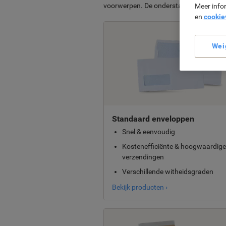
voorwerpen. De onderstaande categorieë
Meer info
en
cookie
Wei
Standaard enveloppen
Snel & eenvoudig
Kostenefficiënte & hoogwaardige
verzendingen
Verschillende witheidsgraden
Bekijk producten ›