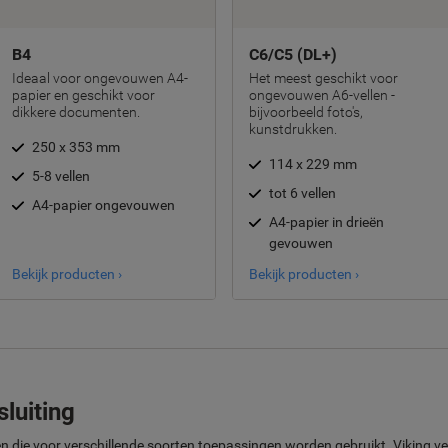
B4
C6/C5 (DL+)
Ideaal voor ongevouwen A4-
Het meest geschikt voor
papier en geschikt voor
ongevouwen A6-vellen -
dikkere documenten.
bijvoorbeeld foto's,
kunstdrukken.
250 x 353 mm
114 x 229 mm
5-8 vellen
tot 6 vellen
A4-papier ongevouwen
A4-papier in drieën
gevouwen
Bekijk producten ›
Bekijk producten ›
sluiting
ngen die voor verschillende soorten toepassingen worden gebruikt. Vikin