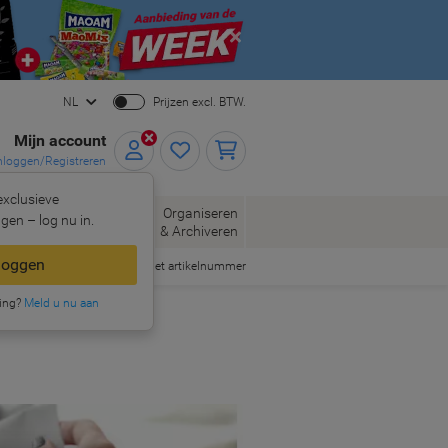
Close
NL
Prijzen excl. BTW.
Mijn account
nloggen/Registreren
xclusieve
oppen
Organiseren
gen – log nu in.
Kantoorartikelen
& Archiveren
loggen
Snel bestellen met artikelnummer
ing?
Meld u nu aan