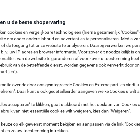
den u de beste shopervaring
ken cookies en vergelijkbare technologieën (hierna gezamenlijk "Cookies
ite om onder andere inhoud en advertenties te personaliseren. Media van
 of de toegang tot onze website te analyseren. Daarbij verwerken we pers
een de envelop vinden die u zoekt, maar ook informatie krijgen over de vers
bijv. uw IP-adres en browser informatie. Voor zover dit noodzakelijk is o
n superieure kwaliteit witte enveloppen tot kosteneffectieve manilla enve
ionaliteit van de website te garanderen of voor zover u toestemming hee
el om aan al uw persoonlijke en professionele wensen op het gebied van p
gebruik van de betreffende dienst, worden gegevens ook verwerkt door on
n, vensters en materialen met ieder hun eigen specifieke voordelen, zoal
partijen”).
matie over de door ons geïntegreerde Cookies en Externe partijen vindt u
eheren". Daar kunt u ook gedetailleerder aangeven welke Cookies u wilt 
Afdichting & sluiting
Stijlen
Vensters
Gewicht
Kl
lles accepteren" te klikken, gaat u akkoord met het opslaan van Cookies o
gebruik van niet-essentiële cookies wilt weigeren, kies dan "Weigeren".
 keuze op elk gewenst moment bekijken en aanpassen via de link "Cookies
en aan wie u uw post wilt sturen. Dit zal u helpen vaststellen welke specif
kst en zo uw toestemming intrekken.
kwaliteit hebben? Bevat het slechts één enkel blad papier of omvangrijke