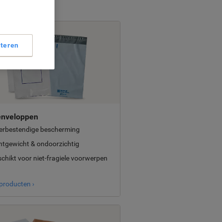
teren
enveloppen
erbestendige bescherming
htgewicht & ondoorzichtig
chikt voor niet-fragiele voorwerpen
 producten ›