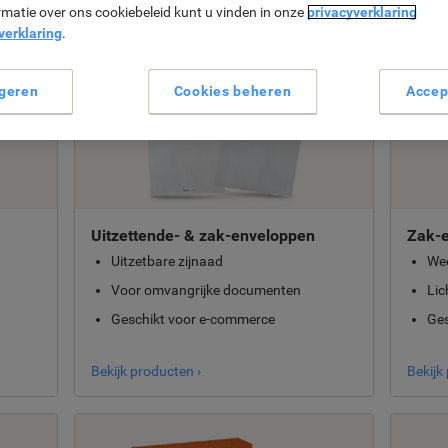
n laten zien welke enveloppen geschikt zijn voor welke toepassingen.
rmatie over ons cookiebeleid kunt u vinden in onze
privacyverklaring
verklaring
.
geren
Cookies beheren
Accep
Uitzettende- & zak-enveloppen
Zak-
Uitzetbare zijnaad
We
Voor omvangrijke documenten
Lic
Geschikt voor e-commerce
Ges
Bekijk producten ›
Bekijk