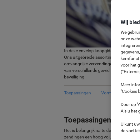
Wij bie
We gebrui
onze webs
integreren
In deze envelop koopgids kunt u niet all
gegevens, 
Ons uitgebreide assortiment varieert va
kernfunct
omvangrijke verzendingen. Het is ons do
voor het 
van verschillende gewichten, afmetinge
(“Externe 
beveiliging.
Meer infor
"Cookies b
Toepassingen
Vormen & formaten
Door op "A
Als u het 
Toepassingen
U kunt uw
Het is belangrijk na te denken over wat 
de voette
zendingen een hoog volume of een hoge 