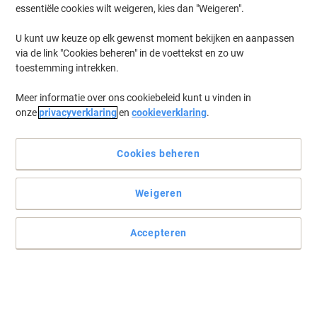
essentiële cookies wilt weigeren, kies dan "Weigeren".
Slechts
U kunt uw keuze op elk gewenst moment bekijken en aanpassen
5,19 €
Pak
via de link "Cookies beheren" in de voettekst en zo uw
6,28 € Incl. btw
toestemming intrekken.
Momenteel op voorraad
Levertijd 2-3
werkdagen
Meer informatie over ons cookiebeleid kunt u vinden in
Aantal
onze
privacyverklaring
en
cookieverklaring
.
Cookies beheren
4
+
1
gratis
Pattex Secondelijm Permanent Ultra Gel
Transparant PSG2C 3 g
Weigeren
Slechts
Accepteren
6,99 €
Stuk
8,46 € Incl. btw
Momenteel op voorraad
Levertijd 2-3
werkdagen
Aantal