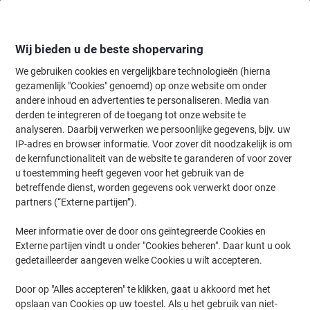
Meteen
Meteen
naar
naar
inhoud
navigatie
Wij bieden u de beste shopervaring
We gebruiken cookies en vergelijkbare technologieën (hierna
gezamenlijk "Cookies" genoemd) op onze website om onder
Home
andere inhoud en advertenties te personaliseren. Media van
Kantoorartikelen
Bureaubenodigdheden
Lijmen & plakstrips
L
derden te integreren of de toegang tot onze website te
Lijmen
(36)
analyseren. Daarbij verwerken we persoonlijke gegevens, bijv. uw
IP-adres en browser informatie. Voor zover dit noodzakelijk is om
de kernfunctionaliteit van de website te garanderen of voor zover
Filteren op
u toestemming heeft gegeven voor het gebruik van de
Op zoek naar lijm? Dan bent u hier aan het juiste adres. Bij Viking
betreffende dienst, worden gegevens ook verwerkt door onze
kunt u kiezen uit vele verschillende voordelige lijmen. Bekijk hier de
partners (“Externe partijen”).
website. In de Viking online winkel kunt u de beste producten
vinden van merken zoals Tombow, Pattex en Bison.
Meer informatie over de door ons geïntegreerde Cookies en
Externe partijen vindt u onder "Cookies beheren". Daar kunt u ook
gedetailleerder aangeven welke Cookies u wilt accepteren.
4
+
1
gratis
BEST PRICE
Pattex Secondelijm Permanent
Door op "Alles accepteren" te klikken, gaat u akkoord met het
Vloeibaar Transparant PSMT3 3 Stuks à
opslaan van Cookies op uw toestel. Als u het gebruik van niet-
1 g