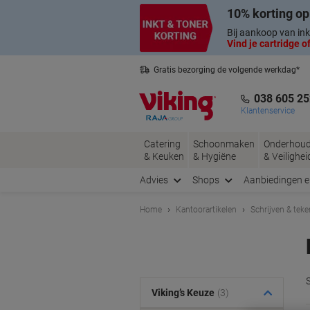
Meteen
Meteen
10% korting op
naar
naar
inhoud
navigatie
Bij aankoop van ink
Vind je cartridge of
Gratis bezorging de volgende werkdag*
Belgische klantenservice
038 605 25
Klantenservice
Catering
Schoonmaken
Onderhou
& Keuken
& Hygiëne
& Veilighei
Advies
Shops
Aanbiedingen 
Home
Kantoorartikelen
Schrijven & tek
Viking’s Keuze
(3)