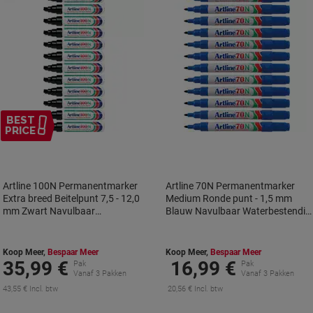
BEST
PRICE
Artline 100N Permanentmarker
Artline 70N Permanentmarker
Extra breed Beitelpunt 7,5 - 12,0
Medium Ronde punt - 1,5 mm
mm Zwart Navulbaar
Blauw Navulbaar Waterbestendig
Waterbestendig 12 Stuks
12 Stuks
Koop Meer,
Bespaar Meer
Koop Meer,
Bespaar Meer
35,99 €
16,99 €
Pak
Pak
Vanaf 3 Pakken
Vanaf 3 Pakken
43,55 € Incl. btw
20,56 € Incl. btw