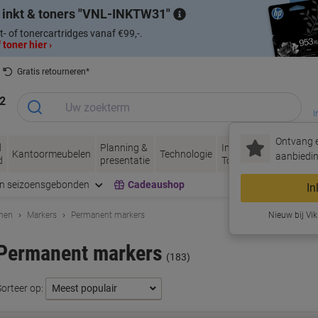
 inkt & toners
VNL-INKTW31
t- of tonercartridges vanaf €99,-.
 toner hier ›
Gratis retourneren*
2
I
Ontvang e
d
Planning &
Inkt &
Papier, Envel
Kantoormeubelen
Technologie
aanbiedin
d
presentatie
Toner
& Verpakken
en seizoensgebonden
Cadeaushop
In
enen
Markers
Permanent markers
Nieuw bij Vik
Permanent markers
(183)
Sorteer op: