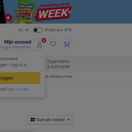
Close
NL
Prijzen excl. BTW.
Mijn account
nloggen/Registreren
xclusieve
oppen
Organiseren
Kantoorartikelen
gen – log nu in.
& Archiveren
Snel bestellen met artikelnummer
loggen
ing?
Meld u nu aan
Toon als rooster