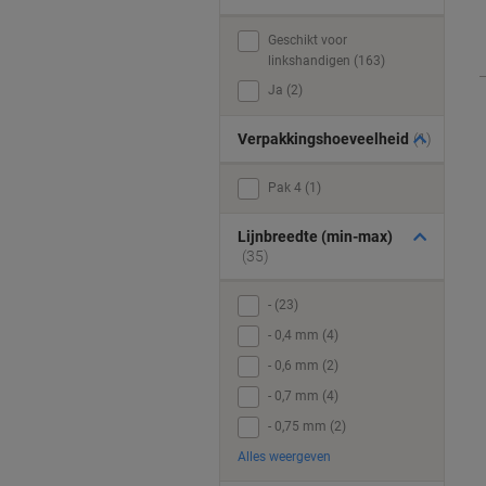
Geschikt voor
linkshandigen (163)
Ja (2)
Verpakkingshoeveelheid
(1)
Pak 4 (1)
Lijnbreedte (min-max)
(35)
- (23)
- 0,4 mm (4)
- 0,6 mm (2)
- 0,7 mm (4)
- 0,75 mm (2)
Alles weergeven