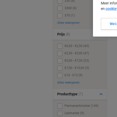
330 (4)
Meer info
3300 (6)
en
cookie
370 (1)
Alles weergeven
Wei
Prijs
(8)
€0,00 - €2,50 (45)
€2,50 - €5,00 (47)
€5,00 - €7,50 (23)
€7,50 - €10,00 (5)
€10 - €15 (9)
Alles weergeven
Producttype
(7)
Permanentmarker (149)
Lakmarker (9)