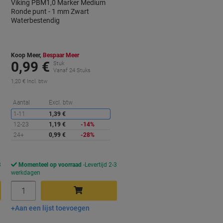
Viking PBM1,0 Marker Medium
Ronde punt - 1 mm Zwart
Waterbestendig
Koop Meer,
Bespaar Meer
0,99 €
Stuk
Vanaf 24 Stuks
1,20 € Incl. btw
orting
Korting
Aantal
Excl. btw
1-11
1,39 €
12-23
1,19 €
-14%
24+
0,99 €
-28%
3
Momenteel op voorraad
Levertijd 2-3
werkdagen
Aantal
Aan een lijst toevoegen
In winkelwagen