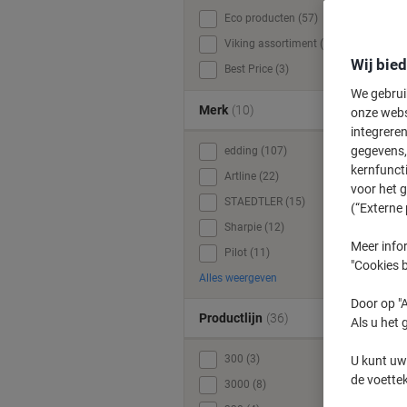
Eco producten (57)
Viking assortiment (6)
Wij bie
Best Price (3)
We gebrui
Merk
(10)
onze webs
integreren
gegevens, 
edding (107)
kernfunct
Artline (22)
voor het 
STAEDTLER (15)
(“Externe 
Sharpie (12)
Meer infor
Pilot (11)
"Cookies b
Alles weergeven
Door op "A
Productlijn
(36)
Als u het 
300 (3)
U kunt uw
de voette
3000 (8)