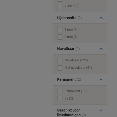
Viltstift (3)
Lijnbreedte
(2)
1 mm (1)
2 mm (1)
Navulbaar
(2)
Navulbaar (120)
Niet navulbaar (41)
Permanent
(2)
Permanent (169)
Ja (2)
Geschikt voor
linkshandigen
(2)