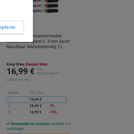
epteren
Artline 90N Permanentmarker
Medium Beitelpunt 2 - 5 mm Zwart
Navulbaar Waterbestendig 12
Stuks
Koop Meer,
Bespaar Meer
16,99 €
Pak
Vanaf 3 Pakken
20,56 € Incl. btw
orting
Korting
Aantal
Excl. btw
1
19,99 €
2
18,49 €
-7%
3+
16,99 €
-15%
3
Momenteel op voorraad
Levertijd 2-3
werkdagen