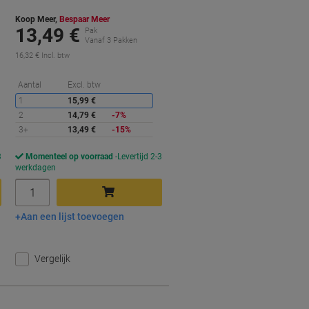
Koop Meer,
Bespaar Meer
13,49 €
Pak
Vanaf 3 Pakken
16,32 € Incl. btw
orting
Korting
Aantal
Excl. btw
1
15,99 €
2
14,79 €
-7%
3+
13,49 €
-15%
3
Momenteel op voorraad
Levertijd 2-3
werkdagen
Aantal
Aan een lijst toevoegen
In winkelwagen
Vergelijk