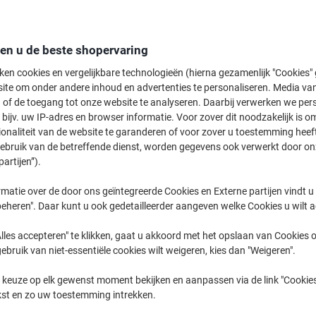
den u de beste shopervaring
ken cookies en vergelijkbare technologieën (hierna gezamenlijk "Cookies
ite om onder andere inhoud en advertenties te personaliseren. Media van
Zwart ›
Blauw ›
Rood ›
 of de toegang tot onze website te analyseren. Daarbij verwerken we pers
bijv. uw IP-adres en browser informatie. Voor zover dit noodzakelijk is o
ionaliteit van de website te garanderen of voor zover u toestemming hee
Op zoek naar een textielmarker? Zoek dan niet verder. Viking heeft een ui
gebruik van de betreffende dienst, worden gegevens ook verwerkt door on
permanente markers. Bezoek nu de website. Betrouwbaar schrijfgerei is v
partijen”).
goed aan als u een goede marker in uw bezit heeft.
matie over de door ons geïntegreerde Cookies en Externe partijen vindt u
eheren". Daar kunt u ook gedetailleerder aangeven welke Cookies u wilt 
lles accepteren" te klikken, gaat u akkoord met het opslaan van Cookies o
gebruik van niet-essentiële cookies wilt weigeren, kies dan "Weigeren".
 keuze op elk gewenst moment bekijken en aanpassen via de link "Cookies
kst en zo uw toestemming intrekken.