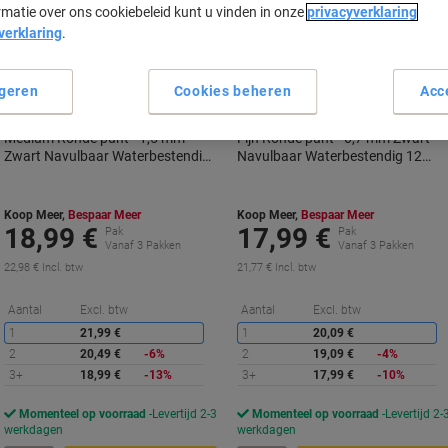
rmatie over ons cookiebeleid kunt u vinden in onze
privacyverklaring
BEST
verklaring
.
PRICE
geren
Cookies beheren
Acc
Artline 70N Permanentmarker
Artline 700N Permanentmarker
Medium Ronde punt - 1,5 mm
Fijn Ronde punt - 0,7 mm Zwart
Zwart Navulbaar Waterbestendig
Navulbaar Waterbestendig 12
12 Stuks
Stuks
Koop Meer,
Bespaar Meer
Koop Meer,
Bespaar Meer
18,99 €
17,99 €
Pak
Pak
Vanaf 3 Pakken
Vanaf 3 Pakken
22,98 € Incl. btw
21,77 € Incl. btw
Korting
K
Aantal
Excl. btw
Aantal
Excl. btw
1
21,99 €
1
20,09 €
2
20,49 €
-6%
2
19,09 €
-4%
3+
18,99 €
-13%
3+
17,99 €
-10%
Momenteel op voorraad
Levertijd 2-3
Momenteel op voorraad
Levertijd 2-
werkdagen
werkdagen