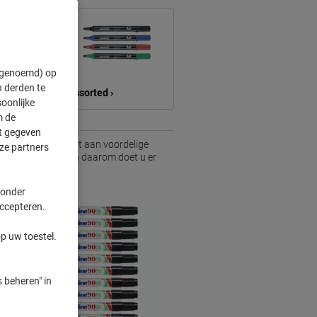
" genoemd) op
 derden te
Assorted ›
oonlijke
m de
ft gegeven
tgebreid assortiment aan voordelige
ze partners
an groot belang en daarom doet u er
 onder
accepteren.
p uw toestel.
 beheren" in