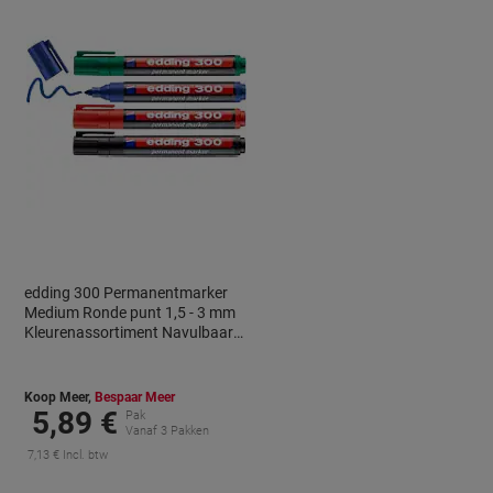
edding 300 Permanentmarker
Medium Ronde punt 1,5 - 3 mm
Kleurenassortiment Navulbaar
Waterbestendig 4 Stuks
Koop Meer,
Bespaar Meer
5,89 €
Pak
Vanaf 3 Pakken
7,13 € Incl. btw