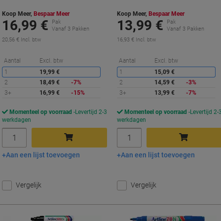
Koop Meer,
Bespaar Meer
Koop Meer,
Bespaar Meer
16,99 €
13,99 €
Pak
Pak
Vanaf 3 Pakken
Vanaf 3 Pakken
20,56 € Incl. btw
16,93 € Incl. btw
Korting
K
Aantal
Excl. btw
Aantal
Excl. btw
1
19,99 €
1
15,09 €
2
18,49 €
-7%
2
14,59 €
-3%
3+
16,99 €
-15%
3+
13,99 €
-7%
Momenteel op voorraad
Levertijd 2-3
Momenteel op voorraad
Levertijd 2-
werkdagen
werkdagen
Aantal
Aantal
Aan een lijst toevoegen
Aan een lijst toevoegen
In winkelwagen
In winkelwagen
Vergelijk
Vergelijk