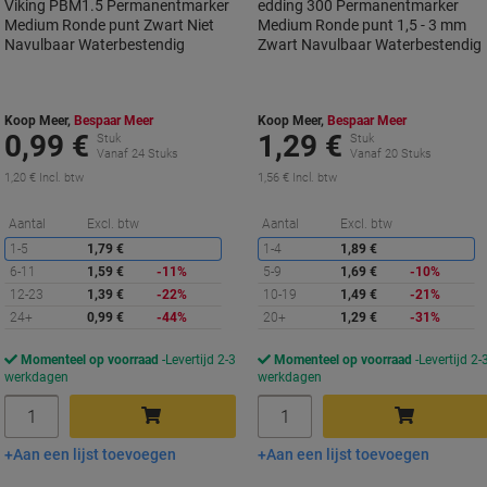
Viking PBM1.5 Permanentmarker
edding 300 Permanentmarker
Medium Ronde punt Zwart Niet
Medium Ronde punt 1,5 - 3 mm
Navulbaar Waterbestendig
Zwart Navulbaar Waterbestendig
Koop Meer,
Bespaar Meer
Koop Meer,
Bespaar Meer
0,99 €
1,29 €
Stuk
Stuk
Vanaf 24 Stuks
Vanaf 20 Stuks
1,20 € Incl. btw
1,56 € Incl. btw
Korting
K
Aantal
Excl. btw
Aantal
Excl. btw
1-5
1,79 €
1-4
1,89 €
6-11
1,59 €
-11%
5-9
1,69 €
-10%
12-23
1,39 €
-22%
10-19
1,49 €
-21%
24+
0,99 €
-44%
20+
1,29 €
-31%
Momenteel op voorraad
Levertijd 2-3
Momenteel op voorraad
Levertijd 2-
werkdagen
werkdagen
Aantal
Aantal
Aan een lijst toevoegen
Aan een lijst toevoegen
In winkelwagen
In winkelwagen