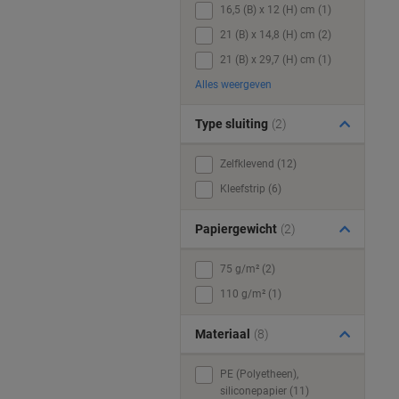
16,5 (B) x 12 (H) cm (1)
21 (B) x 14,8 (H) cm (2)
21 (B) x 29,7 (H) cm (1)
Alles weergeven
Type sluiting
(2)
Zelfklevend (12)
Kleefstrip (6)
Papiergewicht
(2)
75 g/m² (2)
110 g/m² (1)
Materiaal
(8)
PE (Polyetheen),
siliconepapier (11)