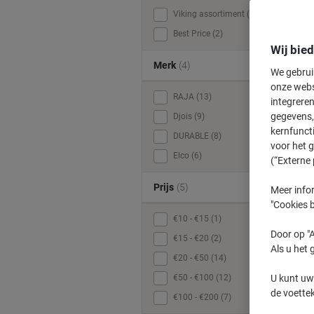
Viking assortiment (13)
Best Price (2)
Wij bie
i
Merk
(4)
We gebrui
onze webs
RAJA (13)
integreren
gegevens, 
Djois (9)
kernfunct
DURABLE (8)
voor het 
Elco (6)
(“Externe 
Prijs
(5)
Meer infor
"Cookies b
€10 - €15 (1)
Door op "A
€15 - €20 (2)
Als u het 
€20 - €50 (14)
€50 - €100 (12)
U kunt uw
de voette
€100 - €200 (7)