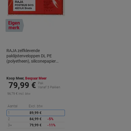
Eigen
merk
RAJA zelfklevende
paklijstenveloppen DL PE
(polyetheen), siliconepapier
transparant, rood 13 (B) x 23 (H)
cm 1000 stuks
Koop Meer,
Bespaar Meer
79,99 €
Pak
Vanaf 3 Pakken
96,79 € Incl. btw
Korting
Aantal
Excl. btw
1
89,99 €
2
84,99 €
-5%
3+
79,99 €
-11%