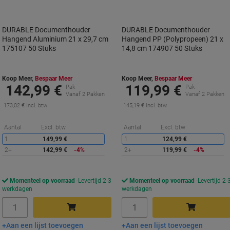
DURABLE Documenthouder
DURABLE Documenthouder
Hangend Aluminium 21 x 29,7 cm
Hangend PP (Polypropeen) 21 x
175107 50 Stuks
14,8 cm 174907 50 Stuks
Koop Meer,
Bespaar Meer
Koop Meer,
Bespaar Meer
142,99 €
119,99 €
Pak
Pak
Vanaf 2 Pakken
Vanaf 2 Pakken
173,02 € Incl. btw
145,19 € Incl. btw
Korting
K
Aantal
Excl. btw
Aantal
Excl. btw
1
149,99 €
1
124,99 €
2+
142,99 €
-4%
2+
119,99 €
-4%
Momenteel op voorraad
Levertijd 2-3
Momenteel op voorraad
Levertijd 2-
werkdagen
werkdagen
Aantal
Aantal
Aan een lijst toevoegen
Aan een lijst toevoegen
In winkelwagen
In winkelwagen