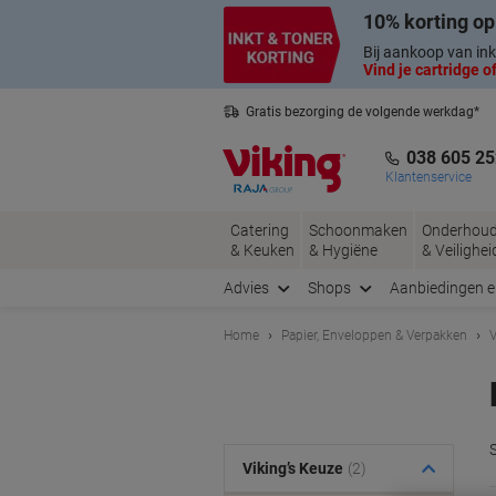
Meteen
Meteen
10% korting op
naar
naar
inhoud
navigatie
Bij aankoop van ink
Vind je cartridge of
Gratis bezorging de volgende werkdag*
Belgische klantenservice
038 605 25
Klantenservice
Catering
Schoonmaken
Onderhou
& Keuken
& Hygiëne
& Veilighei
Advies
Shops
Aanbiedingen 
Home
Papier, Enveloppen & Verpakken
V
Viking’s Keuze
(2)