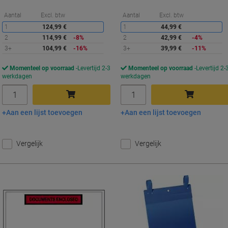
Korting
K
Aantal
Excl. btw
Aantal
Excl. btw
1
124,99 €
1
44,99 €
2
114,99 €
-8%
2
42,99 €
-4%
3+
104,99 €
-16%
3+
39,99 €
-11%
Momenteel op voorraad
Levertijd 2-3
Momenteel op voorraad
Levertijd 2-
werkdagen
werkdagen
Aantal
Aantal
Aan een lijst toevoegen
Aan een lijst toevoegen
In winkelwagen
In winkelwagen
Vergelijk
Vergelijk