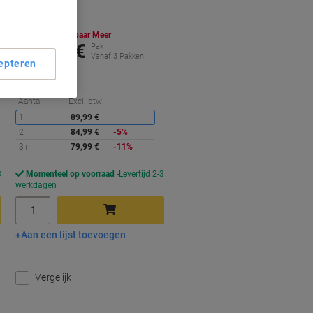
Transparant 11,5 (B) x 22,5 (H)
cm 1000 Stuks
Koop Meer,
Bespaar Meer
79,99 €
Pak
Vanaf 3 Pakken
epteren
96,79 € Incl. btw
orting
Korting
Aantal
Excl. btw
1
89,99 €
2
84,99 €
-5%
3+
79,99 €
-11%
3
Momenteel op voorraad
Levertijd 2-3
werkdagen
Aantal
Aan een lijst toevoegen
In winkelwagen
Vergelijk