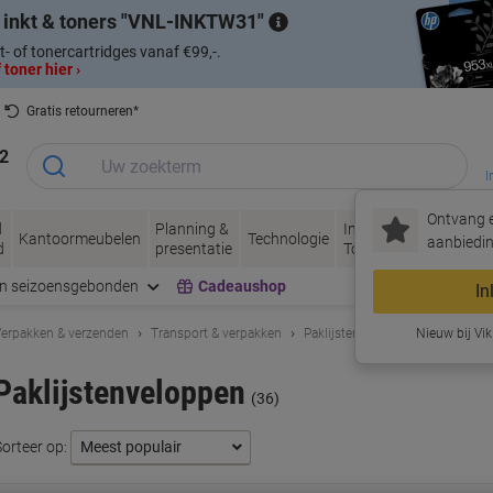
 inkt & toners
VNL-INKTW31
t- of tonercartridges vanaf €99,-.
 toner hier ›
Gratis retourneren*
2
I
Ontvang e
d
Planning &
Inkt &
Papier, Envel
Kantoormeubelen
Technologie
aanbiedin
d
presentatie
Toner
& Verpakken
en seizoensgebonden
Cadeaushop
In
erpakken & verzenden
Transport & verpakken
Paklijstenveloppen
Nieuw bij Vik
Paklijstenveloppen
(36)
Sorteer op: