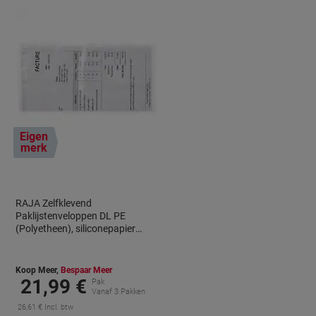
Eigen
merk
RAJA Zelfklevend
Paklijstenveloppen DL PE
(Polyetheen), siliconepapier
Transparant 11,5 (B) x 22,5 (H)
cm 250 Stuks
Koop Meer,
Bespaar Meer
21,99 €
Pak
Vanaf 3 Pakken
26,61 € Incl. btw