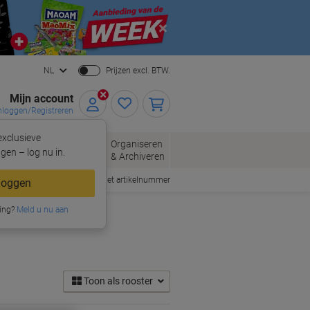
Close
NL
Prijzen excl. BTW.
Mijn account
nloggen/Registreren
xclusieve
oppen
Organiseren
Kantoorartikelen
gen – log nu in.
& Archiveren
Snel bestellen met artikelnummer
loggen
ing?
Meld u nu aan
Toon als rooster