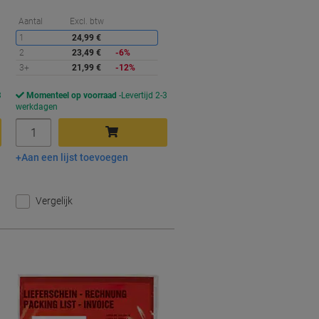
orting
Korting
Aantal
Excl. btw
1
24,99 €
2
23,49 €
-6%
3+
21,99 €
-12%
3
Momenteel op voorraad
Levertijd 2-3
werkdagen
Aantal
Aan een lijst toevoegen
In winkelwagen
Vergelijk