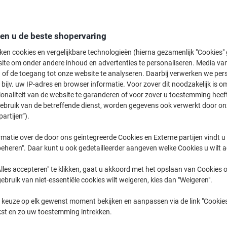
Welkom bij onze categorie voor paklijstenveloppen, waar u een uitgebreid
perfect aansluit bij uw verzendbehoeften. Of u nu op zoek bent naar zelfk
kleefstrip, bij ons vindt u gegarandeerd de beste oplossing tegen de Best P
den u de beste shopervaring
deale paklijstenveloppen voor uw bedrijf.
ken cookies en vergelijkbare technologieën (hierna gezamenlijk "Cookies
ite om onder andere inhoud en advertenties te personaliseren. Media van
 of de toegang tot onze website te analyseren. Daarbij verwerken we pers
bijv. uw IP-adres en browser informatie. Voor zover dit noodzakelijk is o
ionaliteit van de website te garanderen of voor zover u toestemming hee
gebruik van de betreffende dienst, worden gegevens ook verwerkt door on
partijen”).
matie over de door ons geïntegreerde Cookies en Externe partijen vindt u
eheren". Daar kunt u ook gedetailleerder aangeven welke Cookies u wilt 
Eigen
Eigen
merk
merk
lles accepteren" te klikken, gaat u akkoord met het opslaan van Cookies o
gebruik van niet-essentiële cookies wilt weigeren, kies dan "Weigeren".
 keuze op elk gewenst moment bekijken en aanpassen via de link "Cookies
RAJA Zelfklevend
RAJA Zelfklevend
kst en zo uw toestemming intrekken.
Paklijstenveloppen C5
Paklijstenveloppen C5 PE
Transparant PE (Polyetheen),
(Polyetheen), siliconepapier