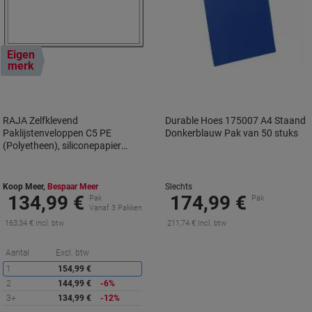
Eigen
merk
RAJA Zelfklevend
Durable Hoes 175007 A4 Staand
Paklijstenveloppen C5 PE
Donkerblauw Pak van 50 stuks
(Polyetheen), siliconepapier
Transparant 16,5 (B) x 23 (H) cm
1000 Stuks
Koop Meer,
Bespaar Meer
Slechts
134,99 €
174,99 €
Pak
Pak
Vanaf 3 Pakken
163,34 € Incl. btw
211,74 € Incl. btw
Korting
Aantal
Excl. btw
1
154,99 €
2
144,99 €
-6%
3+
134,99 €
-12%