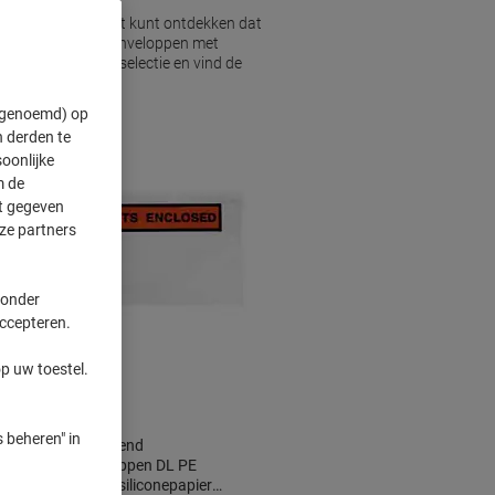
 Viking assortiment kunt ontdekken dat
levende opties of enveloppen met
rice. Verken onze selectie en vind de
" genoemd) op
 derden te
oonlijke
m de
ft gegeven
ze partners
 onder
accepteren.
BEST
PRICE
p uw toestel.
 beheren" in
RAJA Zelfklevend
Paklijstenveloppen DL PE
(Polyetheen), siliconepapier