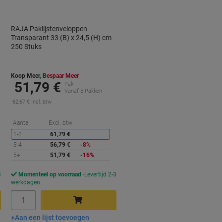
RAJA Paklijstenveloppen
Transparant 33 (B) x 24,5 (H) cm
250 Stuks
Koop Meer,
Bespaar Meer
51,79 €
Pak
Vanaf 5 Pakken
62,67 € Incl. btw
orting
Korting
Aantal
Excl. btw
1-2
61,79 €
3-4
56,79 €
-8%
5+
51,79 €
-16%
3
Momenteel op voorraad
Levertijd 2-3
werkdagen
Aantal
Aan een lijst toevoegen
In winkelwagen