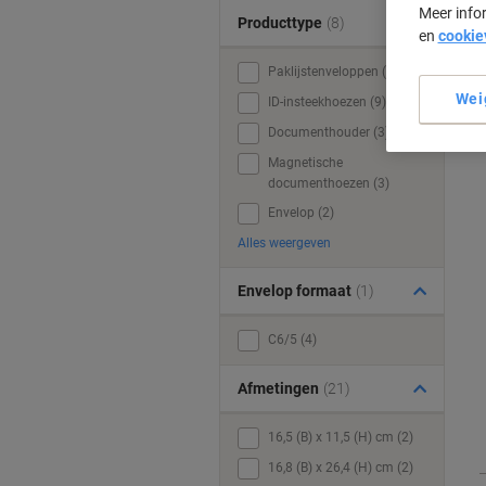
Meer info
Producttype
(8)
en
cookie
Paklijstenveloppen (16)
Wei
ID-insteekhoezen (9)
Documenthouder (3)
Magnetische
documenthoezen (3)
Envelop (2)
Alles weergeven
Envelop formaat
(1)
C6/5 (4)
Afmetingen
(21)
16,5 (B) x 11,5 (H) cm (2)
16,8 (B) x 26,4 (H) cm (2)