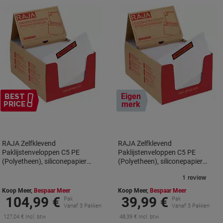
Eigen
BEST
PRICE
merk
RAJA Zelfklevend
RAJA Zelfklevend
Paklijstenveloppen C5 PE
Paklijstenveloppen C5 PE
(Polyetheen), siliconepapier
(Polyetheen), siliconepapier
Transparant 16 (B) x 22 (H) cm
Transparant 16,5 (B) x 22,5 (H)
1000 Stuks
cm 250 Stuks
Koop Meer,
Bespaar Meer
Koop Meer,
Bespaar Meer
104,99 €
39,99 €
Pak
Pak
Vanaf 3 Pakken
Vanaf 3 Pakken
127,04 € Incl. btw
48,39 € Incl. btw