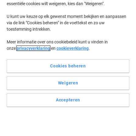
essentiële cookies wilt weigeren, kies dan "Weigeren".
31,5 x 5 cm
U kunt uw keuze op elk gewenst moment bekijken en aanpassen
Koop Meer,
Bespaar Meer
via de link "Cookies beheren" in de voettekst en zo uw
9,49 €
Stuk
Vanaf 5 Stuks
toestemming intrekken.
11,48 € Incl. btw
Momenteel op voorraad
Levertijd 2-3
Meer informatie over ons cookiebeleid kunt u vinden in
werkdagen
onze
privacyverklaring
en
cookieverklaring
.
Aantal
Cookies beheren
TechnoLine Wandklok WT600 25 x 2,4
cm Wit, zwart
Weigeren
Koop Meer,
Bespaar Meer
10,89 €
Stuk
Accepteren
Vanaf 5 Stuks
13,18 € Incl. btw
Momenteel op voorraad
Levertijd 2-3
werkdagen
Aantal