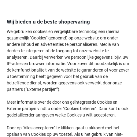
Meteen
Meteen
naar
naar
inhoud
navigatie
Wij bieden u de beste shopervaring
We gebruiken cookies en vergelijkbare technologieën (hierna
gezamenlijk "Cookies" genoemd) op onze website om onder
Home
andere inhoud en advertenties te personaliseren. Media van
Kantoormeubelen
Meubilair
Inrichting
Klokken
derden te integreren of de toegang tot onze website te
Klokken
(31)
analyseren. Daarbij verwerken we persoonlijke gegevens, bijv. uw
IP-adres en browser informatie. Voor zover dit noodzakelijk is om
de kernfunctionaliteit van de website te garanderen of voor zover
Filteren op
u toestemming heeft gegeven voor het gebruik van de
Op zoek naar een vloermat? Bij Viking kunt u kiezen uit een
betreffende dienst, worden gegevens ook verwerkt door onze
uitgebreid assortiment aan voordelige stoelmatten. Bekijk hier het
partners (“Externe partijen”).
volledige aanbod. In de Viking online winkel kunt u de beste
producten vinden van merken zoals Viking en Clearstyle. Zo weet u
zeker dat u uw vloer niet zal beschadigen met uw
Meer informatie over de door ons geïntegreerde Cookies en
bureaustoelwieltjes.
Externe partijen vindt u onder "Cookies beheren". Daar kunt u ook
gedetailleerder aangeven welke Cookies u wilt accepteren.
Eigen merk
Door op "Alles accepteren" te klikken, gaat u akkoord met het
opslaan van Cookies op uw toestel. Als u het gebruik van niet-
Viking Analoog Wandklok Wit, zwart