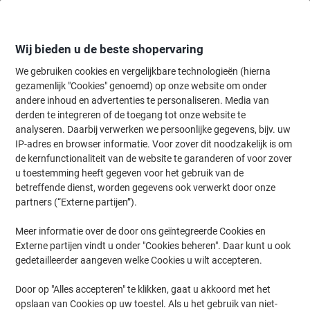
Meteen
Meteen
naar
naar
inhoud
navigatie
Wij bieden u de beste shopervaring
We gebruiken cookies en vergelijkbare technologieën (hierna
gezamenlijk "Cookies" genoemd) op onze website om onder
Home
andere inhoud en advertenties te personaliseren. Media van
Kantoorartikelen
Bureaubenodigdheden
Bureau-organisatie
derden te integreren of de toegang tot onze website te
Bureau-organisatie
(603)
analyseren. Daarbij verwerken we persoonlijke gegevens, bijv. uw
IP-adres en browser informatie. Voor zover dit noodzakelijk is om
Kies subcategorie
de kernfunctionaliteit van de website te garanderen of voor zover
Filteren op
u toestemming heeft gegeven voor het gebruik van de
betreffende dienst, worden gegevens ook verwerkt door onze
partners (“Externe partijen”).
›
Meer informatie over de door ons geïntegreerde Cookies en
Externe partijen vindt u onder "Cookies beheren". Daar kunt u ook
Brievenbakken ›
Ladenkastjes ›
gedetailleerder aangeven welke Cookies u wilt accepteren.
Door op "Alles accepteren" te klikken, gaat u akkoord met het
opslaan van Cookies op uw toestel. Als u het gebruik van niet-