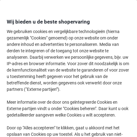
Meteen
Meteen
naar
naar
inhoud
navigatie
Wij bieden u de beste shopervaring
We gebruiken cookies en vergelijkbare technologieën (hierna
gezamenlijk "Cookies" genoemd) op onze website om onder
Home
andere inhoud en advertenties te personaliseren. Media van
Schoonmaken & Hygiëne
Schoonmaken & hygiëne
Schoonmaak
derden te integreren of de toegang tot onze website te
Afwasmiddelen & vaatwastabletten
(32)
analyseren. Daarbij verwerken we persoonlijke gegevens, bijv. uw
IP-adres en browser informatie. Voor zover dit noodzakelijk is om
de kernfunctionaliteit van de website te garanderen of voor zover
Filteren op
u toestemming heeft gegeven voor het gebruik van de
Op zoek naar vaatwastabletten? De Viking online winkel heeft een
betreffende dienst, worden gegevens ook verwerkt door onze
uitgebreid aanbod aan afwasmiddelen en vaatwastabletten.
partners (“Externe partijen”).
Bekijk hier het assortiment. Als er ’s ochtends niet genoeg schone
koffiekopjes op het kantoor zijn, heeft u al snel chagrijnige
collega’s, dus zorg ervoor de afwas altijd gedaan kan worden.
Meer informatie over de door ons geïntegreerde Cookies en
Externe partijen vindt u onder "Cookies beheren". Daar kunt u ook
gedetailleerder aangeven welke Cookies u wilt accepteren.
1
+
1
gratis
Duurzaam
Door op "Alles accepteren" te klikken, gaat u akkoord met het
Blijvend in prijs verlaagd
opslaan van Cookies op uw toestel. Als u het gebruik van niet-