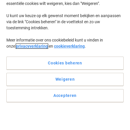
Sun Vaatwastabletten Classic 100
essentiële cookies wilt weigeren, kies dan "Weigeren".
Stuks
U kunt uw keuze op elk gewenst moment bekijken en aanpassen
Slechts
via de link "Cookies beheren" in de voettekst en zo uw
20,59 €
Pak
toestemming intrekken.
24,91 € Incl. btw
Momenteel op voorraad
Levertijd 1-2
Meer informatie over ons cookiebeleid kunt u vinden in
werkdagen
onze
privacyverklaring
en
cookieverklaring
.
Aantal
Cookies beheren
Nieuw
Dreft Vloeibaar vaatwasmiddel 5 L
Weigeren
Koop Meer,
Bespaar Meer
Accepteren
23,79 €
Stuk
Vanaf 5 Stuks
28,79 € Incl. btw
Momenteel op voorraad
Levertijd 1-2
werkdagen
Aantal