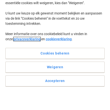
18 cm Aluminium Zilver, zwart 3156
essentiële cookies wilt weigeren, kies dan "Weigeren".
Stuks
U kunt uw keuze op elk gewenst moment bekijken en aanpassen
Koop Meer,
Bespaar Meer
via de link "Cookies beheren" in de voettekst en zo uw
247,99 €
Set
toestemming intrekken.
Vanaf 3 Sets
300,07 € Incl. btw
Meer informatie over ons cookiebeleid kunt u vinden in
Momenteel op voorraad
Levertijd 2-3
werkdagen
onze
privacyverklaring
en
cookieverklaring
.
Aantal
Cookies beheren
Franken Moderatiepapier 140 x 110 cm
Bruin 100 Vellen
Weigeren
Koop Meer,
Bespaar Meer
57,49 €
Accepteren
Pak
Vanaf 2 Pakken
69,56 € Incl. btw
Momenteel op voorraad
Levertijd 2-3
werkdagen
Aantal