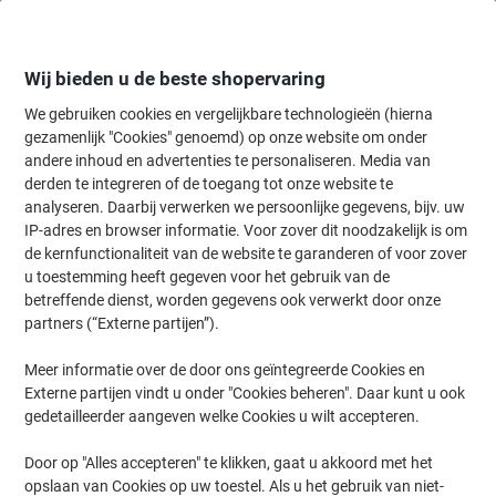
Meteen
Meteen
naar
naar
inhoud
navigatie
Wij bieden u de beste shopervaring
We gebruiken cookies en vergelijkbare technologieën (hierna
gezamenlijk "Cookies" genoemd) op onze website om onder
Home
andere inhoud en advertenties te personaliseren. Media van
Planning & presentatie
Planning & presentatie
Accessoires voor 
derden te integreren of de toegang tot onze website te
Moderatiekoffers & accessoires
(49)
analyseren. Daarbij verwerken we persoonlijke gegevens, bijv. uw
IP-adres en browser informatie. Voor zover dit noodzakelijk is om
de kernfunctionaliteit van de website te garanderen of voor zover
Filteren op
u toestemming heeft gegeven voor het gebruik van de
Welkom bij onze categorie voor Moderatiekoffers & accessoires,
betreffende dienst, worden gegevens ook verwerkt door onze
waar u alles vindt wat u nodig heeft voor een geslaagde
partners (“Externe partijen”).
presentatie of workshop. Ontdek een breed scala aan producten,
waaronder Eco producten en kwaliteitsartikelen van het merk
Franken. Of u nu op zoek bent naar een praktische
Meer informatie over de door ons geïntegreerde Cookies en
moderatiekoffer of veelzijdige presentatiekaarten, hier vindt u de
Externe partijen vindt u onder "Cookies beheren". Daar kunt u ook
juiste tools om uw ideeën effectief over te brengen.
gedetailleerder aangeven welke Cookies u wilt accepteren.
Door op "Alles accepteren" te klikken, gaat u akkoord met het
Franken Trainer Presentatiekoffer 54 x
opslaan van Cookies op uw toestel. Als u het gebruik van niet-