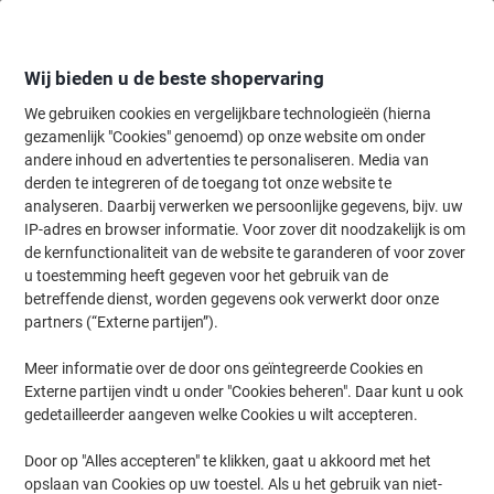
Meteen
Meteen
naar
naar
inhoud
navigatie
Wij bieden u de beste shopervaring
We gebruiken cookies en vergelijkbare technologieën (hierna
gezamenlijk "Cookies" genoemd) op onze website om onder
Home
andere inhoud en advertenties te personaliseren. Media van
Kantoorartikelen
Schrijven & tekenen
Markers
Whiteboard ma
derden te integreren of de toegang tot onze website te
Whiteboard markers
(119)
analyseren. Daarbij verwerken we persoonlijke gegevens, bijv. uw
IP-adres en browser informatie. Voor zover dit noodzakelijk is om
de kernfunctionaliteit van de website te garanderen of voor zover
Filteren op
u toestemming heeft gegeven voor het gebruik van de
betreffende dienst, worden gegevens ook verwerkt door onze
partners (“Externe partijen”).
›
Meer informatie over de door ons geïntegreerde Cookies en
Externe partijen vindt u onder "Cookies beheren". Daar kunt u ook
Kleurenassortiment ›
Zwart ›
gedetailleerder aangeven welke Cookies u wilt accepteren.
Door op "Alles accepteren" te klikken, gaat u akkoord met het
opslaan van Cookies op uw toestel. Als u het gebruik van niet-
Wat is een whiteboard zonder goede whiteboard markers? Een