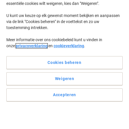
whiteboard heeft veel verschillende functies maar is onbruikbaar
essentiële cookies wilt weigeren, kies dan "Weigeren".
zonder whiteboard stift. Haalt u de juiste whiteboard accessoires
in huis, dan weet u zeker dat uw aantekeningen en andere notities
U kunt uw keuze op elk gewenst moment bekijken en aanpassen
op het whiteboard altijd goed uit de verf komen.
via de link "Cookies beheren" in de voettekst en zo uw
toestemming intrekken.
BEST PRICE
Meer informatie over ons cookiebeleid kunt u vinden in
onze
privacyverklaring
en
cookieverklaring
.
Viking WBM2,5 Niet-permanent
Whiteboard-marker Kleurenassortiment
Medium Ronde punt 1 - 2,5 mm 4 Stuks
Cookies beheren
Koop Meer,
Bespaar Meer
2,99 €
Pak
Weigeren
Vanaf 3 Pakken
3,62 € Incl. btw
Momenteel op voorraad
Levertijd 1-2
Accepteren
werkdagen
Aantal
Eigen merk