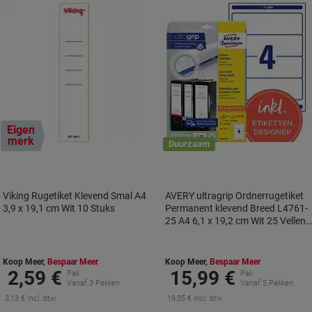
Eigen
merk
Duurzaam
Viking Rugetiket Klevend Smal A4
AVERY ultragrip Ordnerrugetiket
3,9 x 19,1 cm Wit 10 Stuks
Permanent klevend Breed L4761-
25 A4 6,1 x 19,2 cm Wit 25 Vellen 
4 Etiketten
Koop Meer,
Bespaar Meer
Koop Meer,
Bespaar Meer
2,59 €
15,99 €
Pak
Pak
Vanaf 3 Pakken
Vanaf 5 Pakken
3,13 € Incl. btw
19,35 € Incl. btw