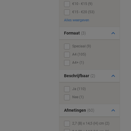
€10 - €15 (9)
€15 - €20 (53)
Alles weergeven
Formaat
(3)
Speciaal (9)
A4 (105)
A4+ (1)
Beschrijfbaar
(2)
Ja (110)
Nee (1)
Afmetingen
(60)
2,7 (B) x 14,5 (H) cm (2)