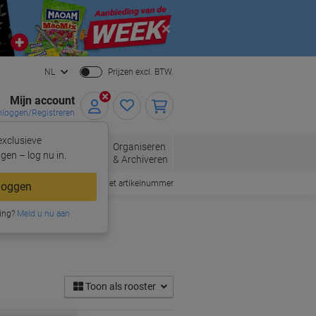
Close
NL
Prijzen excl. BTW.
Mijn account
nloggen/Registreren
xclusieve
oppen
Organiseren
Kantoorartikelen
gen – log nu in.
& Archiveren
Snel bestellen met artikelnummer
loggen
ing?
Meld u nu aan
Toon als rooster