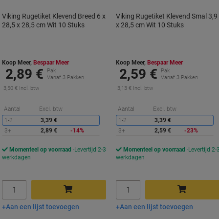
Viking Rugetiket Klevend Breed 6 x
Viking Rugetiket Klevend Smal 3,9
28,5 x 28,5 cm Wit 10 Stuks
x 28,5 cm Wit 10 Stuks
Koop Meer,
Bespaar Meer
Koop Meer,
Bespaar Meer
2,89 €
2,59 €
Pak
Pak
Vanaf 3 Pakken
Vanaf 3 Pakken
3,50 € Incl. btw
3,13 € Incl. btw
Korting
K
Aantal
Excl. btw
Aantal
Excl. btw
1-2
3,39 €
1-2
3,39 €
3+
2,89 €
-14%
3+
2,59 €
-23%
Momenteel op voorraad
Levertijd 2-3
Momenteel op voorraad
Levertijd 2-
werkdagen
werkdagen
Aantal
Aantal
Aan een lijst toevoegen
Aan een lijst toevoegen
In winkelwagen
In winkelwagen