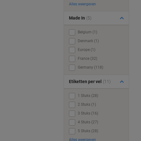
Alles weergeven
Made In
(5)
Belgium (1)
Denmark (1)
Europe (1)
France (32)
Germany (118)
Etiketten per vel
(11)
1 Stuks (28)
2 Stuks (1)
3 Stuks (16)
4 Stuks (27)
5 Stuks (28)
Alles weergeven