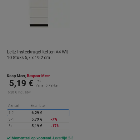
Leitz Insteekrugetiketten A4 Wit
10 Stuks 5,7 x 19,2 cm
Koop Meer,
Bespaar Meer
5,19 €
Pak
Vanaf 5 Pakken
6,28 € Incl. btw
orting
Korting
Aantal
Excl. btw
1-2
6,29 €
3-4
5,79 €
-7%
5+
5,19 €
-17%
3
Momenteel op voorraad
Levertijd 2-3