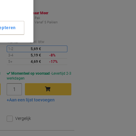
Koop Meer,
Bespaar Meer
4,69 €
Pak
Vanaf 5 Pakken
epteren
5,67 € Incl. btw
orting
Korting
Aantal
Excl. btw
1-2
5,69 €
3-4
5,19 €
-8%
5+
4,69 €
-17%
3
Momenteel op voorraad
Levertijd 2-3
werkdagen
Aantal
Aan een lijst toevoegen
In winkelwagen
Vergelijk