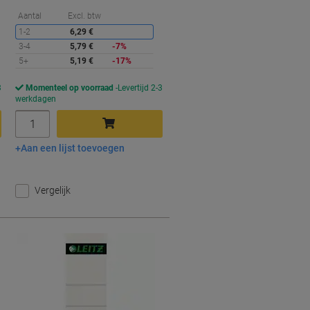
orting
Korting
Aantal
Excl. btw
1-2
6,29 €
3-4
5,79 €
-7%
5+
5,19 €
-17%
3
Momenteel op voorraad
Levertijd 2-3
werkdagen
Aantal
Aan een lijst toevoegen
In winkelwagen
Vergelijk