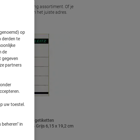
dt binnen het Viking assortiment. Of je
bij ons ben je aan het juiste adres.
ntoorbehoeften.
" genoemd) op
 derden te
oonlijke
m de
ft gegeven
ze partners
 onder
accepteren.
p uw toestel.
Leitz Ordnerrugetiketten
 beheren" in
Zelfklevend A4 Grijs 6,15 x 19,2 cm
10 Stuks