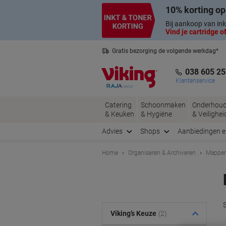
Meteen
Meteen
10% korting op
naar
naar
inhoud
navigatie
Bij aankoop van ink
Vind je cartridge of
Gratis bezorging de volgende werkdag*
Belgische klantenservice
038 605 25
Klantenservice
Catering
Schoonmaken
Onderhou
& Keuken
& Hygiëne
& Veilighei
Advies
Shops
Aanbiedingen 
Home
Organiseren & Archiveren
Mappen
Viking’s Keuze
(2)