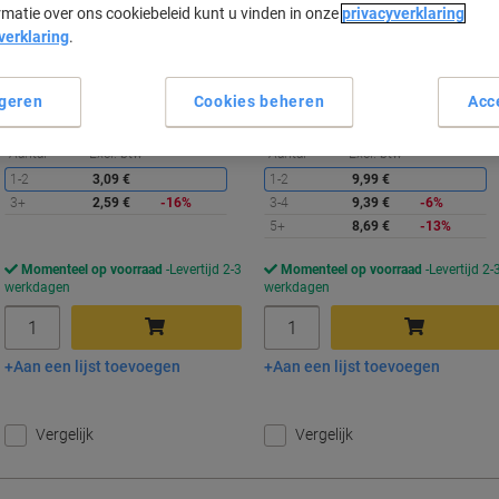
rmatie over ons cookiebeleid kunt u vinden in onze
privacyverklaring
verklaring
.
Koop Meer,
Bespaar Meer
Koop Meer,
Bespaar Meer
2,59 €
8,69 €
Pak
Pak
Vanaf 3 Pakken
Vanaf 5 Pakken
geren
Cookies beheren
Acc
3,13 € Incl. btw
10,51 € Incl. btw
Korting
K
Aantal
Excl. btw
Aantal
Excl. btw
1-2
3,09 €
1-2
9,99 €
3+
2,59 €
-16%
3-4
9,39 €
-6%
5+
8,69 €
-13%
Momenteel op voorraad
Levertijd 2-3
Momenteel op voorraad
Levertijd 2-
werkdagen
werkdagen
Aantal
Aantal
Aan een lijst toevoegen
Aan een lijst toevoegen
In winkelwagen
In winkelwagen
Vergelijk
Vergelijk