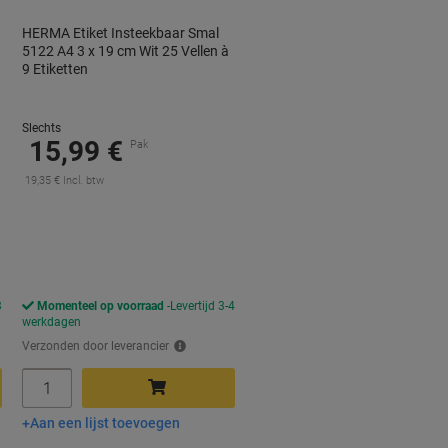
HERMA Etiket Insteekbaar Smal
5122 A4 3 x 19 cm Wit 25 Vellen à
9 Etiketten
Slechts
15,99 €
Pak
19,35 € Incl. btw
orting
3
Momenteel op voorraad
Levertijd 3-4
werkdagen
Verzonden door leverancier
Aantal
Aan een lijst toevoegen
In winkelwagen