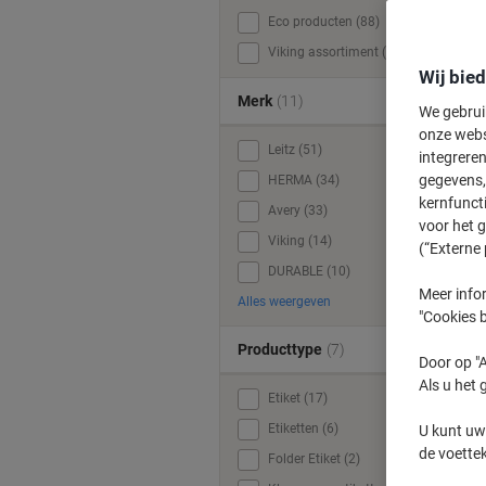
Eco producten (88)
Viking assortiment (12)
Wij bie
Merk
(11)
We gebrui
onze webs
Leitz (51)
integreren
gegevens, 
HERMA (34)
kernfunct
Avery (33)
voor het 
Viking (14)
(“Externe 
DURABLE (10)
Meer infor
Alles weergeven
"Cookies b
Producttype
(7)
Door op "A
Als u het 
Etiket (17)
Etiketten (6)
U kunt uw
de voette
Folder Etiket (2)