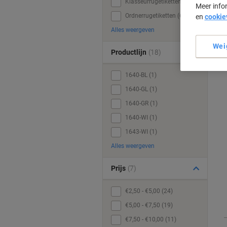
Klasseurrugetiketten (1)
Meer info
Ordnerrugetiketten (61)
en
cookie
Alles weergeven
Wei
Productlijn
(18)
1640-BL (1)
1640-GL (1)
1640-GR (1)
1640-WI (1)
1643-WI (1)
Alles weergeven
Prijs
(7)
€2,50 - €5,00 (24)
€5,00 - €7,50 (19)
€7,50 - €10,00 (11)