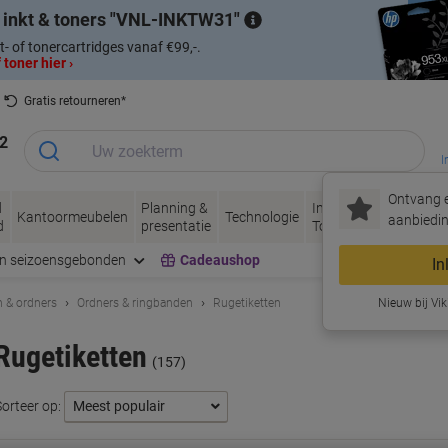
 inkt & toners
VNL-INKTW31
t- of tonercartridges vanaf €99,-.
 toner hier ›
Gratis retourneren*
2
I
Ontvang e
d
Planning &
Inkt &
Papier, Envel
Kantoormeubelen
Technologie
aanbiedin
d
presentatie
Toner
& Verpakken
en seizoensgebonden
Cadeaushop
In
 & ordners
Ordners & ringbanden
Rugetiketten
Nieuw bij Vik
Rugetiketten
(157)
Sorteer op: