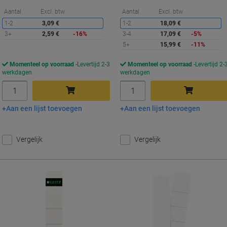
Korting
K
Aantal
Excl. btw
Aantal
Excl. btw
1-2
3,09 €
1-2
18,09 €
3+
2,59 €
-16%
3-4
17,09 €
-5%
5+
15,99 €
-11%
Momenteel op voorraad
Levertijd 2-3
Momenteel op voorraad
Levertijd 2-
werkdagen
werkdagen
Aantal
Aantal
Aan een lijst toevoegen
Aan een lijst toevoegen
In winkelwagen
In winkelwagen
Vergelijk
Vergelijk