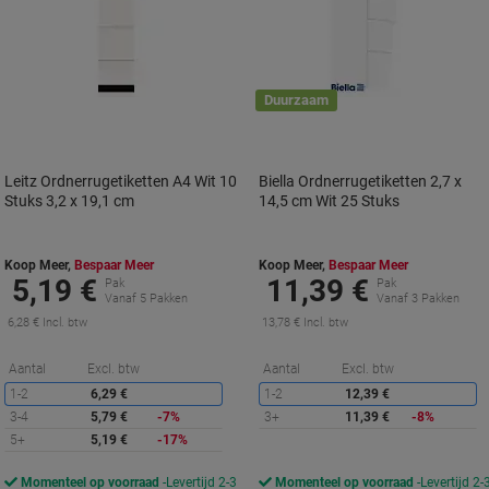
Duurzaam
Leitz Ordnerrugetiketten A4 Wit 10
Biella Ordnerrugetiketten 2,7 x
Stuks 3,2 x 19,1 cm
14,5 cm Wit 25 Stuks
Koop Meer,
Bespaar Meer
Koop Meer,
Bespaar Meer
5,19 €
11,39 €
Pak
Pak
Vanaf 5 Pakken
Vanaf 3 Pakken
6,28 € Incl. btw
13,78 € Incl. btw
Korting
K
Aantal
Excl. btw
Aantal
Excl. btw
1-2
6,29 €
1-2
12,39 €
3-4
5,79 €
-7%
3+
11,39 €
-8%
5+
5,19 €
-17%
Momenteel op voorraad
Levertijd 2-3
Momenteel op voorraad
Levertijd 2-