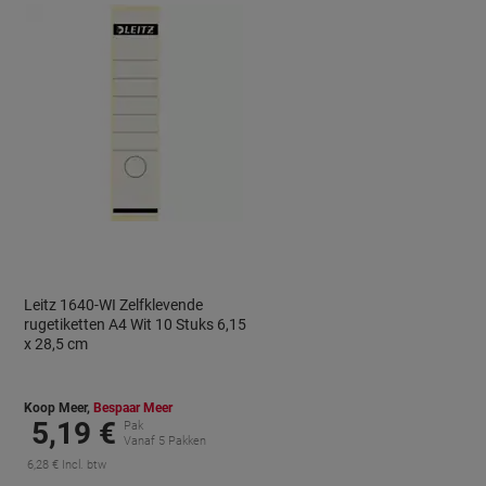
Leitz 1640-WI Zelfklevende
rugetiketten A4 Wit 10 Stuks 6,15
à
x 28,5 cm
Koop Meer,
Bespaar Meer
5,19 €
Pak
Vanaf 5 Pakken
6,28 € Incl. btw