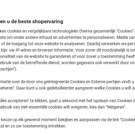
Welkom bij onze Rugetiketten categorie, waar je een uitgebreid aanbod vin
nu op zoek bent naar Eco producten of zelfklevende etiketten voor ordners, 
Ontdek diverse formaten en materialen die perfect aansluiten bij jouw ka
den u de beste shopervaring
ken cookies en vergelijkbare technologieën (hierna gezamenlijk "Cookies
ite om onder andere inhoud en advertenties te personaliseren. Media van
 of de toegang tot onze website te analyseren. Daarbij verwerken we pers
bijv. uw IP-adres en browser informatie. Voor zover dit noodzakelijk is o
ionaliteit van de website te garanderen of voor zover u toestemming hee
gebruik van de betreffende dienst, worden gegevens ook verwerkt door on
partijen”).
matie over de door ons geïntegreerde Cookies en Externe partijen vindt u
Eigen
eheren". Daar kunt u ook gedetailleerder aangeven welke Cookies u wilt 
merk
Duurzaam
lles accepteren" te klikken, gaat u akkoord met het opslaan van Cookies o
gebruik van niet-essentiële cookies wilt weigeren, kies dan "Weigeren".
Viking Rugetiket Klevend Breed 6 x
Esselte Kartonnen Rugetiketten
 keuze op elk gewenst moment bekijken en aanpassen via de link "Cookies
19,1 cm Wit 10 Stuks
81080 Voor Esselte No.1 Power
kst en zo uw toestemming intrekken.
Ordners 75 mm Lichtgrijs 50 x 158
mm 100 Stuks