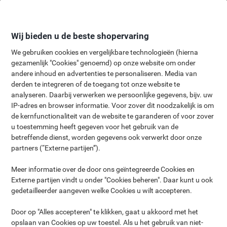
Meteen
Meteen
naar
naar
inhoud
navigatie
Wij bieden u de beste shopervaring
We gebruiken cookies en vergelijkbare technologieën (hierna
gezamenlijk "Cookies" genoemd) op onze website om onder
andere inhoud en advertenties te personaliseren. Media van
derden te integreren of de toegang tot onze website te
Viking's duurzame
analyseren. Daarbij verwerken we persoonlijke gegevens, bijv. uw
alternatieven
IP-adres en browser informatie. Voor zover dit noodzakelijk is om
de kernfunctionaliteit van de website te garanderen of voor zover
Kies bewust en ga voor
u toestemming heeft gegeven voor het gebruik van de
duurzaam
betreffende dienst, worden gegevens ook verwerkt door onze
partners (“Externe partijen”).
Viking heeft een selectie van merken en producten samengesteld
Meer informatie over de door ons geïntegreerde Cookies en
met waardevolle en kwalitatieve producten die voorzien in uw
Externe partijen vindt u onder "Cookies beheren". Daar kunt u ook
zakelijke behoeften. Op deze pagina vind u ons milieuvriendelijke
gedetailleerder aangeven welke Cookies u wilt accepteren.
aanbod, met producten die zijn gecertificeerd door organisaties
als PEFC en FSC.
Door op "Alles accepteren" te klikken, gaat u akkoord met het
opslaan van Cookies op uw toestel. Als u het gebruik van niet-