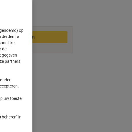
1-2 werkdagen
" genoemd) op
 derden te
In winkelwagen
oonlijke
m de
ft gegeven
ze partners
ngswijzen
 onder
ten
accepteren.
dheden
en
p uw toestel.
n
 beheren" in