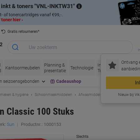
 inkt & toners
VNL-INKTW31
t- of tonercartridges vanaf €99,-.
 toner hier ›
Gratis retourneren*
2
I
Ontvang e
d
Planning &
Inkt &
Papier, Envel
Kantoormeubelen
Technologie
aanbiedin
d
presentatie
Toner
& Verpakken
en seizoensgebonden
Cadeaushop
In
maken & hygiëne
Schoonmaakmiddelen
Afwasmiddelen & vaatwastabletten
Nieuw bij Vik
n Classic 100 Stuks
rk:
Sun
Productnr.:
1000153
Slechts