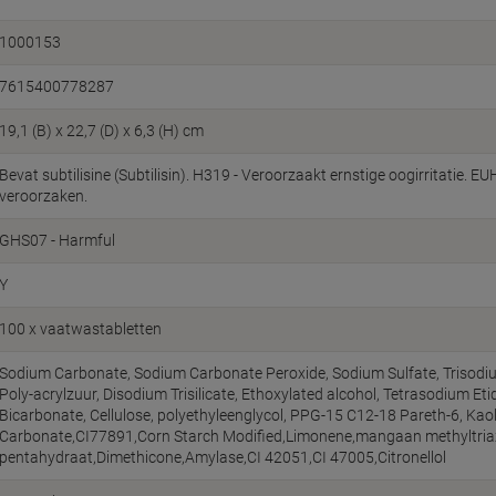
1000153
7615400778287
19,1 (B) x 22,7 (D) x 6,3 (H) cm
Bevat subtilisine (Subtilisin). H319 - Veroorzaakt ernstige oogirritatie. E
veroorzaken.
GHS07 - Harmful
Y
100 x vaatwastabletten
Sodium Carbonate, Sodium Carbonate Peroxide, Sodium Sulfate, Trisodi
Poly-acrylzuur, Disodium Trisilicate, Ethoxylated alcohol, Tetrasodium Et
Bicarbonate, Cellulose, polyethyleenglycol, PPG-15 C12-18 Pareth-6, Kaolin
Carbonate,CI77891,Corn Starch Modified,Limonene,mangaan methyltria
pentahydraat,Dimethicone,Amylase,CI 42051,CI 47005,Citronellol