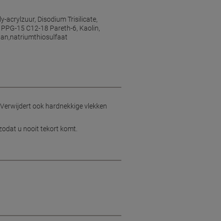
acrylzuur, Disodium Trisilicate,
, PPG-15 C12-18 Pareth-6, Kaolin,
aan,natriumthiosulfaat
 Verwijdert ook hardnekkige vlekken
zodat u nooit tekort komt.