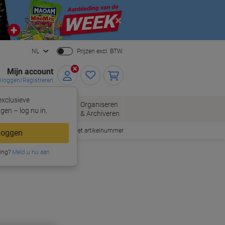
Close
NL
Prijzen excl. BTW.
Mijn account
nloggen/Registreren
xclusieve
oppen
Organiseren
Kantoorartikelen
gen – log nu in.
& Archiveren
Snel bestellen met artikelnummer
loggen
ing?
Meld u nu aan