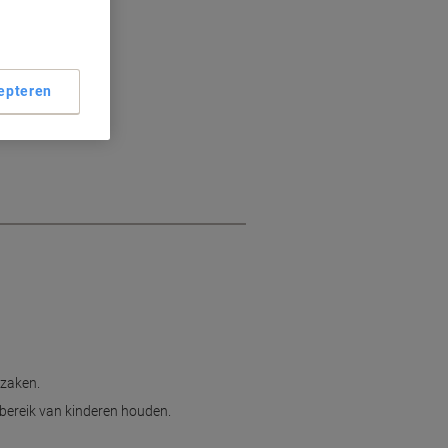
epteren
rzaken.
 bereik van kinderen houden.