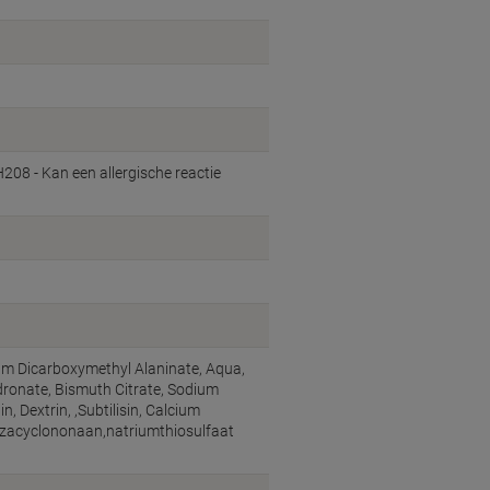
UH208 - Kan een allergische reactie
um Dicarboxymethyl Alaninate, Aqua,
idronate, Bismuth Citrate, Sodium
, Dextrin, ,Subtilisin, Calcium
zacyclononaan,natriumthiosulfaat