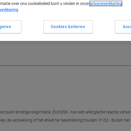
rmatie over ons cookiebeleid kunt u vinden in onze
privacyverklaring
verklaring
.
geren
Cookies beheren
Acc
twassers, want deze handige
racht voor gedroogde koffie- en
ebruikt, krijgt u glanzend
roorzaakt ernstige oogirritatie. EUH208 - Kan een allergische reactie veroo
es, de verpakking of het etiket ter beschikking houden. P102 - Buiten het