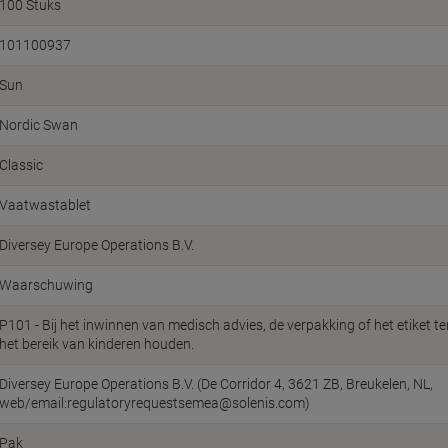
100 Stuks
101100937
Sun
Nordic Swan
Classic
Vaatwastablet
Diversey Europe Operations B.V.
Waarschuwing
P101 - Bij het inwinnen van medisch advies, de verpakking of het etiket t
het bereik van kinderen houden.
Diversey Europe Operations B.V. (De Corridor 4, 3621 ZB, Breukelen, NL,
web/email:regulatoryrequestsemea@solenis.com)
Pak