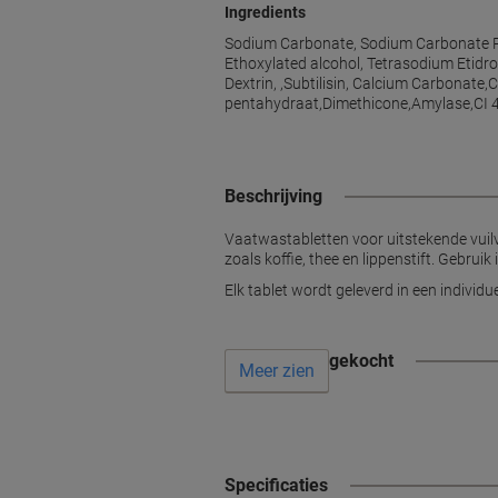
Ingredients
Sodium Carbonate, Sodium Carbonate Per
Ethoxylated alcohol, Tetrasodium Etidro
Dextrin, ,Subtilisin, Calcium Carbona
pentahydraat,Dimethicone,Amylase,CI 4
Beschrijving
Vaatwastabletten voor uitstekende vuilv
zoals koffie, thee en lippenstift. Gebru
Elk tablet wordt geleverd in een individ
Vaak samen gekocht
Meer zien
Specificaties