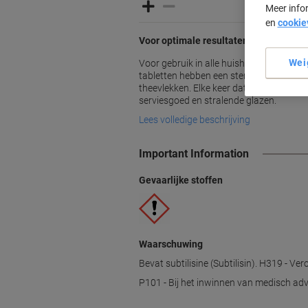
Meer info
en
cookie
Voor optimale resultaten
Wei
Voor gebruik in alle huishoudelijke vaa
tabletten hebben een sterke reinigingsk
theevlekken. Elke keer dat u een tablet g
serviesgoed en stralende glazen.
Lees volledige beschrijving
Important Information
Gevaarlijke stoffen
Waarschuwing
Bevat subtilisine (Subtilisin). H319 - Ve
P101 - Bij het inwinnen van medisch advi