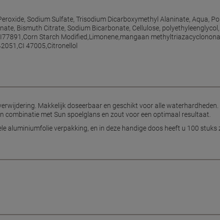
oxide, Sodium Sulfate, Trisodium Dicarboxymethyl Alaninate, Aqua, Poly-
nate, Bismuth Citrate, Sodium Bicarbonate, Cellulose, polyethyleenglycol
te,CI77891,Corn Starch Modified,Limonene,mangaan methyltriazacyclonon
2051,CI 47005,Citronellol
erwijdering. Makkelijk doseerbaar en geschikt voor alle waterhardheden.
ik in combinatie met Sun spoelglans en zout voor een optimaal resultaat.
uele aluminiumfolie verpakking, en in deze handige doos heeft u 100 stuks 