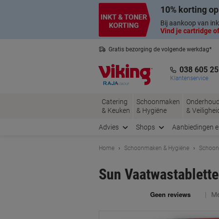
Meteen
Meteen
10% korting op
naar
naar
inhoud
navigatie
Bij aankoop van ink
Vind je cartridge of
Gratis bezorging de volgende werkdag*
Belgische klantenservice
038 605 25
Klantenservice
Catering
Schoonmaken
Onderhou
& Keuken
& Hygiëne
& Veilighei
Advies
Shops
Aanbiedingen 
Home
Schoonmaken & Hygiëne
Schoon
Sun Vaatwastablette
Me