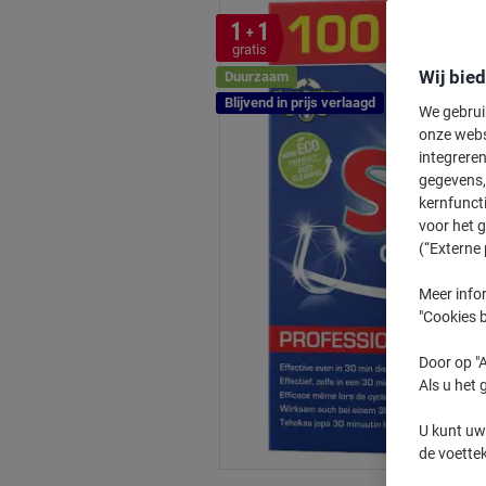
1
1
+
gratis
Wij bie
Duurzaam
Blijvend in prijs verlaagd
We gebrui
onze webs
integreren
gegevens, 
kernfunct
voor het 
(“Externe 
Meer infor
"Cookies b
Door op "A
Als u het 
U kunt uw
de voette