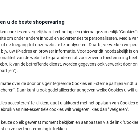
20,59 €
Pak
24,91 € Incl. btw
den u de beste shopervaring
Momenteel op voorraad
Levertijd 
ken cookies en vergelijkbare technologieën (hierna gezamenlijk "Cookies
Aantal
ite om onder andere inhoud en advertenties te personaliseren. Media van
 of de toegang tot onze website te analyseren. Daarbij verwerken we pers
Aan een lijst toevoegen
bijv. uw IP-adres en browser informatie. Voor zover dit noodzakelijk is o
ionaliteit van de website te garanderen of voor zover u toestemming hee
gebruik van de betreffende dienst, worden gegevens ook verwerkt door on
Leveringsinformatie
Betali
partijen”).
Belangrijkste specificaties
matie over de door ons geïntegreerde Cookies en Externe partijen vindt u
Eenvoudig doseerbare tablet
eheren". Daar kunt u ook gedetailleerder aangeven welke Cookies u wilt 
Geschikt voor alle waterhar
Verwijdert hardnekkige vlekk
lles accepteren" te klikken, gaat u akkoord met het opslaan van Cookies o
Individueel verpakte tablette
gebruik van niet-essentiële cookies wilt weigeren, kies dan "Weigeren".
Lees meer
 keuze op elk gewenst moment bekijken en aanpassen via de link "Cookies
kst en zo uw toestemming intrekken.