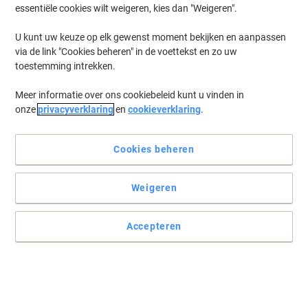
essentiële cookies wilt weigeren, kies dan "Weigeren".
U kunt uw keuze op elk gewenst moment bekijken en aanpassen
via de link "Cookies beheren" in de voettekst en zo uw
toestemming intrekken.
Meer informatie over ons cookiebeleid kunt u vinden in
onze
privacyverklaring
en
cookieverklaring
.
Cookies beheren
Weigeren
Accepteren
Lees volledige beschrijving
Koop Meer,
Bespaar Meer
174,99 €
Stuk
Vanaf 3 Stuks
211,74 € Incl. btw