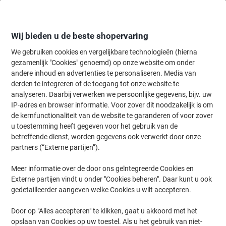
Meteen
Meteen
naar
naar
inhoud
navigatie
Wij bieden u de beste shopervaring
We gebruiken cookies en vergelijkbare technologieën (hierna
gezamenlijk "Cookies" genoemd) op onze website om onder
Home
andere inhoud en advertenties te personaliseren. Media van
Kantoorapparaten & Technologie
Computers & toebehoren
Lapt
derden te integreren of de toegang tot onze website te
ACT Dockingstation AC7048 Zwart
analyseren. Daarbij verwerken we persoonlijke gegevens, bijv. uw
IP-adres en browser informatie. Voor zover dit noodzakelijk is om
de kernfunctionaliteit van de website te garanderen of voor zover
Merk:
ACT
Productnr.:
1184085
u toestemming heeft gegeven voor het gebruik van de
betreffende dienst, worden gegevens ook verwerkt door onze
partners (“Externe partijen”).
Meer informatie over de door ons geïntegreerde Cookies en
Externe partijen vindt u onder "Cookies beheren". Daar kunt u ook
gedetailleerder aangeven welke Cookies u wilt accepteren.
Door op "Alles accepteren" te klikken, gaat u akkoord met het
opslaan van Cookies op uw toestel. Als u het gebruik van niet-