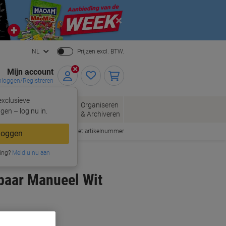
Close
NL
Prijzen excl. BTW.
Mijn account
nloggen/Registreren
xclusieve
oppen
Organiseren
Kantoorartikelen
gen – log nu in.
& Archiveren
Snel bestellen met artikelnummer
loggen
ing?
Meld u nu aan
baar Manueel Wit