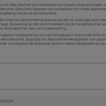
p van deze dispenser voor handdoeken op rol gaat vuilophoping tegen, i
toiletruimte. Deze platte dispenser voor handdoeken op rol biedt geavan
vergelijking met die van de concurrentie.
en zorgt voor gecontroleerde dosering van één vel, zodat gebruikers all
rlaagt. De dosering van één vel minimaliseert ook de hoeveelheid afval,
s verminderen het risico van kruisbesmetting.
or papieren handdoeken op rol is ook verkrijgbaar in zwart (code 7956) e
or elke toiletruimte. De grootte van deze commerciële dispenser voor papi
penser is compatibel met diverse aan Scott en Kleenex handdoeken op rol 
3702638