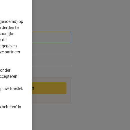
" genoemd) op
Korting
 derden te
oonlijke
m de
ft gegeven
ze partners
%
 onder
1-2 werkdagen
accepteren.
In winkelwagen
p uw toestel.
 beheren" in
ngswijzen