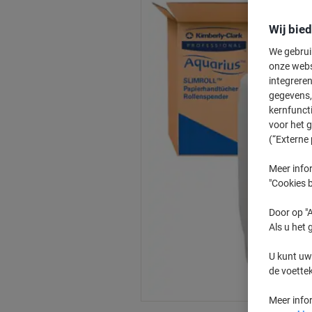
Wij bie
We gebrui
onze webs
integreren
gegevens, 
kernfunct
voor het 
(“Externe 
Meer infor
"Cookies b
Door op "A
Als u het 
U kunt uw
de voette
Meer info