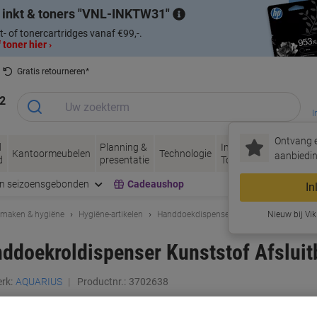
 inkt & toners
VNL-INKTW31
t- of tonercartridges vanaf €99,-.
 toner hier ›
Gratis retourneren*
2
I
Ontvang e
d
Planning &
Inkt &
Papier, Envel
Kantoormeubelen
Technologie
aanbiedin
d
presentatie
Toner
& Verpakken
en seizoensgebonden
Cadeaushop
In
maken & hygiëne
Hygiëne-artikelen
Handdoekdispensers
Nieuw bij Vik
doekroldispenser Kunststof Afsluit
rk:
AQUARIUS
Productnr.:
3702638
Koop Meer,
Bespaar Meer