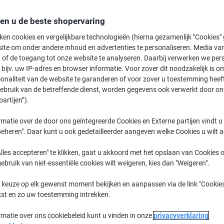
47,99 €
Stuk
Vanaf 4 Stuks
den u de beste shopervaring
58,07 € Incl. btw
ken cookies en vergelijkbare technologieën (hierna gezamenlijk "Cookies
Aantal
Excl. btw
ite om onder andere inhoud en advertenties te personaliseren. Media van
 of de toegang tot onze website te analyseren. Daarbij verwerken we pers
Stuk
1
53,59 €
bijv. uw IP-adres en browser informatie. Voor zover dit noodzakelijk is o
ionaliteit van de website te garanderen of voor zover u toestemming hee
Stuks
2-3
50,89 €
-5%
gebruik van de betreffende dienst, worden gegevens ook verwerkt door on
partijen”).
Stuks
4+
47,99 €
-10
matie over de door ons geïntegreerde Cookies en Externe partijen vindt u
Momenteel op voorraad
Levertijd 
eheren". Daar kunt u ook gedetailleerder aangeven welke Cookies u wilt 
Aantal
lles accepteren" te klikken, gaat u akkoord met het opslaan van Cookies o
gebruik van niet-essentiële cookies wilt weigeren, kies dan "Weigeren".
Aan een lijst toevoegen
 keuze op elk gewenst moment bekijken en aanpassen via de link "Cookies
Leveringsinformatie
Betali
kst en zo uw toestemming intrekken.
rmatie over ons cookiebeleid kunt u vinden in onze
privacyverklaring
Belangrijkste specificaties