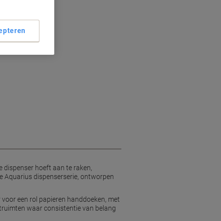
d
epteren
 dispenser hoeft aan te raken,
e Aquarius dispenserserie, ontworpen
r voor een rol papieren handdoeken, met
letruimten waar consistentie van belang