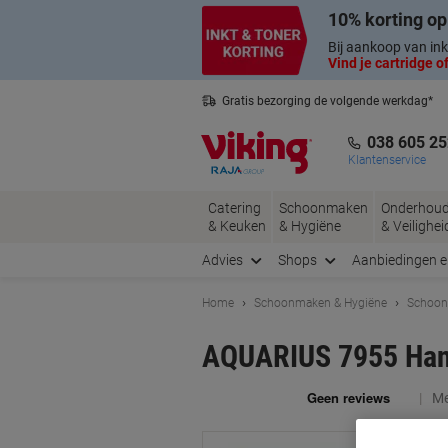
Meteen
Meteen
10% korting op
naar
naar
inhoud
navigatie
Bij aankoop van ink
Vind je cartridge of
Gratis bezorging de volgende werkdag*
Belgische klantenservice
038 605 25
Klantenservice
Catering
Schoonmaken
Onderhou
& Keuken
& Hygiëne
& Veilighei
Advies
Shops
Aanbiedingen 
Home
Schoonmaken & Hygiëne
Schoon
AQUARIUS 7955 Hand
Me