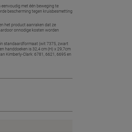
s eenvoudig met één beweging te
ceerde bescherming tegen kruisbesmetting
een het product aanraken dat ze
 waardoor onnodige kosten worden
n in standaardformaat (wit 7375, zwart
eren handdoeken is 32,4 cm (H) x 29,7cm
van Kimberly-Clark: 6781, 6621, 6695 en