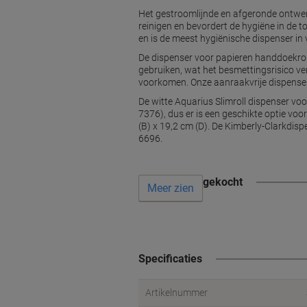
Het gestroomlijnde en afgeronde ontwer
reinigen en bevordert de hygiëne in de 
en is de meest hygiënische dispenser in 
De dispenser voor papieren handdoekroll
gebruiken, wat het besmettingsrisico ve
voorkomen. Onze aanraakvrije dispenser
De witte Aquarius Slimroll dispenser vo
7376), dus er is een geschikte optie vo
(B) x 19,2 cm (D). De Kimberly-Clarkdis
6696.
Vaak samen gekocht
Meer zien
Specificaties
Artikelnummer