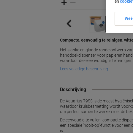
en
cookie
Wei
Compacte, eenvoudig te reinigen, witt
Het slanke en gladde ronde ontwerp va
handdoekdispenser voor papieren handd
waardoor deze eenvoudig is te reinigen.
Lees volledige beschrijving
Beschrijving
De Aquarius 7955 is de meest hygiënisch
waardoor kruisbesmetting wordt voorkom
om perfect samen te werken met de bek
De eenvoudig te vullen, compacte dispen
een speciale 'nooit-op'-functie voor ee
is.