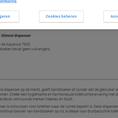
verklaring
.
Aanraakvrij ontwerp
Voorkomt kruisbesmetting
Compact en ruimtebesparen
geren
Cookies beheren
Acc
Eenvoudig bij te vullen
Lees meer
e Slimrol dispenser
n de Aquarius 7955
oeken bevat geen vuilvangers,
e dispenser op de markt, geeft handdoeken af zonder dat de gebruiker de
en. Creëer een hygiënische en harmonieuze toiletruimte-ervaring met d
ende en vertrouwde merken Kleenex en Scott.
ser is ontworpen voor toiletten waar de ruimte beperkt is. Deze dispense
n continue toevoer van handdoeken op rol, is ideaal voor drukbezochte toi