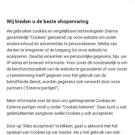
Meteen
Meteen
naar
naar
inhoud
navigatie
Wij bieden u de beste shopervaring
We gebruiken cookies en vergelijkbare technologieën (hierna
gezamenlijk "Cookies" genoemd) op onze website om onder
Home
andere inhoud en advertenties te personaliseren. Media van
Onderhoud & Veiligheid
Werkplaats
Werkbanken & opberging
derden te integreren of de toegang tot onze website te
MANORGA Legbord Gelakt staal 1,250 x 388 mm
analyseren. Daarbij verwerken we persoonlijke gegevens, bijv. uw
Lichtgrijs 2 Stuks
IP-adres en browser informatie. Voor zover dit noodzakelijk is om
de kernfunctionaliteit van de website te garanderen of voor zover
u toestemming heeft gegeven voor het gebruik van de
Merk:
MANORGA
Productnr.:
6517710
betreffende dienst, worden gegevens ook verwerkt door onze
partners (“Externe partijen”).
Meer informatie over de door ons geïntegreerde Cookies en
Externe partijen vindt u onder "Cookies beheren". Daar kunt u ook
gedetailleerder aangeven welke Cookies u wilt accepteren.
Door op "Alles accepteren" te klikken, gaat u akkoord met het
opslaan van Cookies op uw toestel. Als u het gebruik van niet-