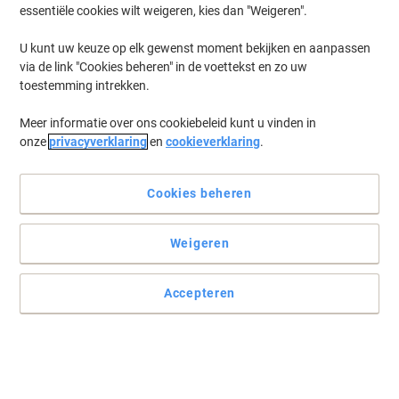
essentiële cookies wilt weigeren, kies dan "Weigeren".
U kunt uw keuze op elk gewenst moment bekijken en aanpassen
via de link "Cookies beheren" in de voettekst en zo uw
toestemming intrekken.
Meer informatie over ons cookiebeleid kunt u vinden in
onze
privacyverklaring
en
cookieverklaring
.
Cookies beheren
Weigeren
Meer ruimte om meer op te slaan
Het legbord D van MANORGA is een grijs gelakt stalen legbord met
Accepteren
388 mm diepte en inklapbare montage, inclusief 2 legborden.
Lees volledige beschrijving
Koop Meer,
Bespaar Meer
65,99 €
Pak
Vanaf 2 Pakken
79,85 € Incl. btw