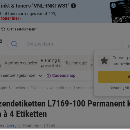
 inkt & toners
VNL-INKTW31
t- of tonercartridges vanaf €99,-.
 toner hier ›
Gratis retourneren*
2
I
Ontvang e
d
Planning &
Inkt &
Papier, Envel
Kantoormeubelen
Technologie
aanbiedin
d
presentatie
Toner
& Verpakken
en seizoensgebonden
Cadeaushop
In
apier & etiketten
Etiketten
Adresetiketten & verzendetiketten
Nieuw bij Vik
zendetiketten L7169-100 Permanent k
 à 4 Etiketten
rk:
Avery
Productnr.:
L7169