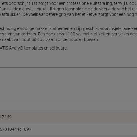
 iets doorschijnt. Dit zorgt voor een professionele uitstraling, terwijl u 
nkzij de nieuwe, unieke Ultragrip technologie op de voorzijde van het etik
e afdrukken. De voelbaar betere grip van het etiketvel zorgt voor een nog
hnologie voor gemakkelijk afnemen en zijn geschikt voor inkjet-, laser- en
seren van ordners. Een doos bevat 100 vel met 4 etiketten per vel en de 
n gemaakt van hout uit duurzaam onderhouden bossen.
RATIS Avery® templates en software.
L7169
5701044461097