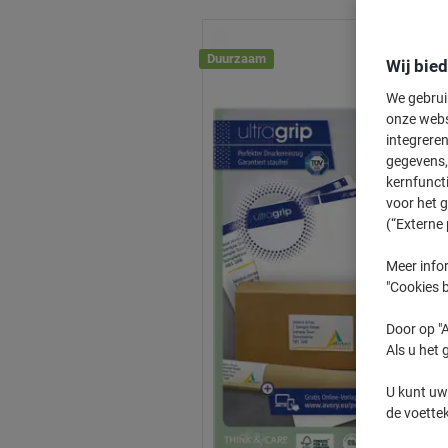
Duurzaam
Wij bie
We gebrui
onze webs
integreren
gegevens, 
kernfunct
voor het 
(“Externe 
Meer infor
"Cookies b
Door op "A
Als u het 
U kunt uw
de voette