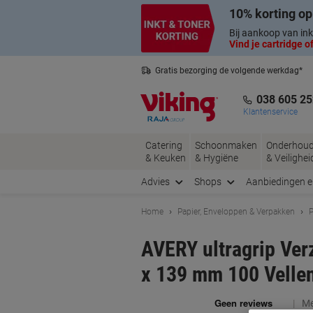
Meteen
Meteen
10% korting op
naar
naar
inhoud
navigatie
Bij aankoop van ink
Vind je cartridge of
Gratis bezorging de volgende werkdag*
Belgische klantenservice
038 605 25
Klantenservice
Catering
Schoonmaken
Onderhou
& Keuken
& Hygiëne
& Veilighei
Advies
Shops
Aanbiedingen 
Home
Papier, Enveloppen & Verpakken
P
AVERY ultragrip Ver
x 139 mm 100 Vellen
Me