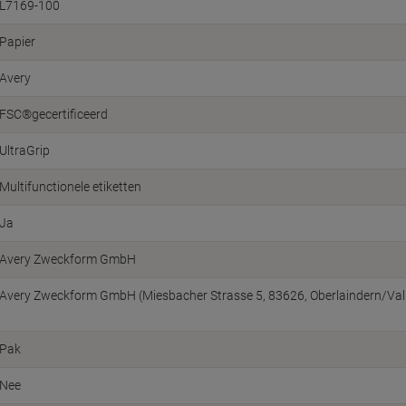
L7169-100
Papier
Avery
FSC®gecertificeerd
UltraGrip
Multifunctionele etiketten
Ja
Avery Zweckform GmbH
Avery Zweckform GmbH (Miesbacher Strasse 5, 83626, Oberlaindern/Vall
Pak
Nee