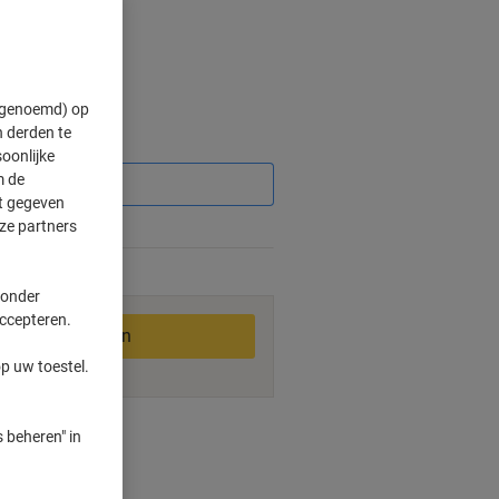
" genoemd) op
 derden te
Korting
oonlijke
m de
ft gegeven
ze partners
1-2 werkdagen
 onder
accepteren.
In winkelwagen
p uw toestel.
ngswijzen
 beheren" in