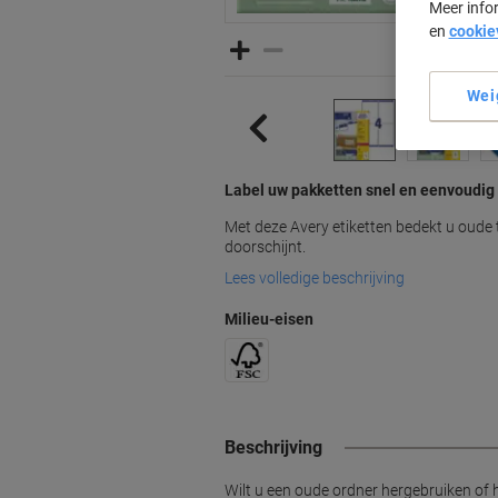
Meer info
en
cookie
Wei
Label uw pakketten snel en eenvoudig 
Met deze Avery etiketten bedekt u oude t
doorschijnt.
Lees volledige beschrijving
Milieu-eisen
Beschrijving
Wilt u een oude ordner hergebruiken of h