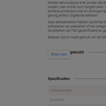
teksten eenvoudig en snel, zonder dat er
omdat u een ordner kunt hergebruiken. Da
perfecte printerdoorvoer en storingsvrij
gevolg perfect uitgelijnde etiketten.
Deze adresetiketten hebben QuickPeel tec
adresseren van pakketten of het categori
De etiketten zijn FSC gecertificeerd e
Bespaar tijd en maak gebruik van de G
Vaak samen gekocht
Meer zien
Specificaties
Artikelnummer
EAN/UPC