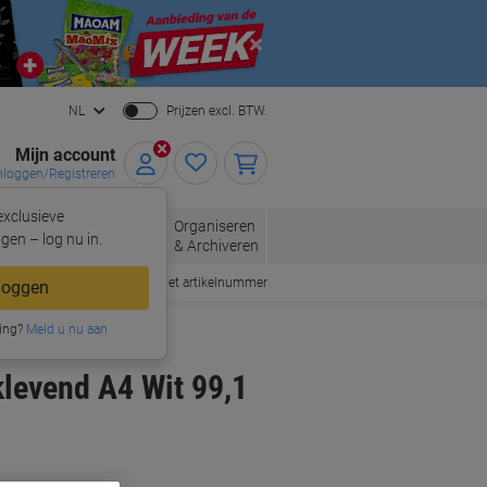
Close
NL
Prijzen excl. BTW.
Mijn account
nloggen/Registreren
xclusieve
oppen
Organiseren
Kantoorartikelen
gen – log nu in.
& Archiveren
Snel bestellen met artikelnummer
loggen
ing?
Meld u nu aan
levend A4 Wit 99,1