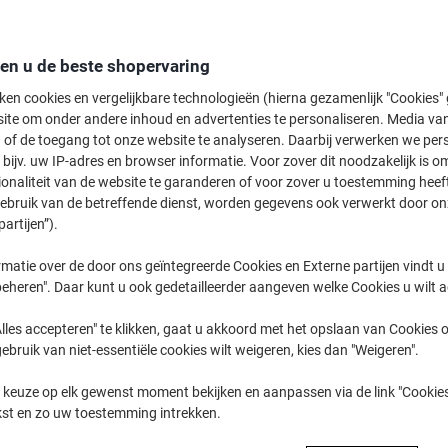
Koop Meer,
Bespaar Meer
44,39 €
Pak
Vanaf 3 Pakken
den u de beste shopervaring
53,71 € Incl. btw
ken cookies en vergelijkbare technologieën (hierna gezamenlijk "Cookies
ite om onder andere inhoud en advertenties te personaliseren. Media van
Aantal
Excl. btw
 of de toegang tot onze website te analyseren. Daarbij verwerken we pers
bijv. uw IP-adres en browser informatie. Voor zover dit noodzakelijk is o
Pakken
1-2
45,89 €
ionaliteit van de website te garanderen of voor zover u toestemming hee
Pakken
gebruik van de betreffende dienst, worden gegevens ook verwerkt door on
3+
44,39 €
-3%
partijen”).
Momenteel op voorraad
Levertijd 
matie over de door ons geïntegreerde Cookies en Externe partijen vindt u
eheren". Daar kunt u ook gedetailleerder aangeven welke Cookies u wilt 
Aantal
lles accepteren" te klikken, gaat u akkoord met het opslaan van Cookies o
Aan een lijst toevoegen
gebruik van niet-essentiële cookies wilt weigeren, kies dan "Weigeren".
Leveringsinformatie
Betali
 keuze op elk gewenst moment bekijken en aanpassen via de link "Cookies
kst en zo uw toestemming intrekken.
Belangrijkste specificaties