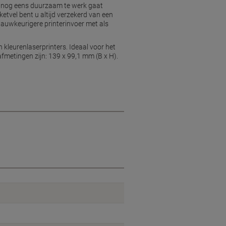
ook nog eens duurzaam te werk gaat
etvel bent u altijd verzekerd van een
 nauwkeurigere printerinvoer met als
 kleurenlaserprinters. Ideaal voor het
afmetingen zijn: 139 x 99,1 mm (B x H).