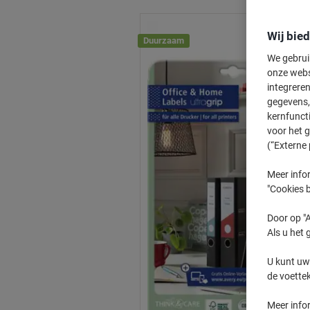
Wij bie
Duurzaam
We gebrui
onze webs
integreren
gegevens, 
kernfunct
voor het 
(“Externe 
Meer infor
"Cookies b
Door op "A
Als u het 
U kunt uw
de voette
Meer info