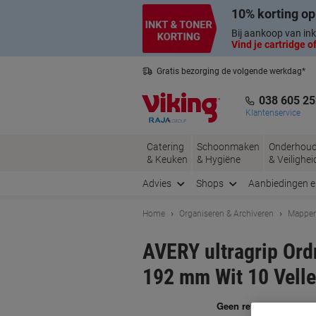
Meteen
Meteen
10% korting op
naar
naar
inhoud
navigatie
Bij aankoop van ink
Vind je cartridge of
Gratis bezorging de volgende werkdag*
Belgische klantenservice
038 605 25
Klantenservice
Catering
Schoonmaken
Onderhou
& Keuken
& Hygiëne
& Veilighei
Advies
Shops
Aanbiedingen 
Home
Organiseren & Archiveren
Mappen
AVERY ultragrip Ord
192 mm Wit 10 Vellen
Me