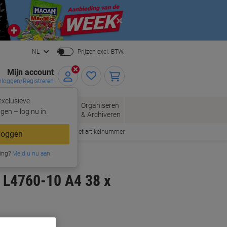
Close
NL
Prijzen excl. BTW.
Mijn account
nloggen/Registreren
xclusieve
oppen
Organiseren
Kantoorartikelen
gen – log nu in.
& Archiveren
Snel bestellen met artikelnummer
loggen
ing?
Meld u nu aan
l L4760-10 A4 38 x