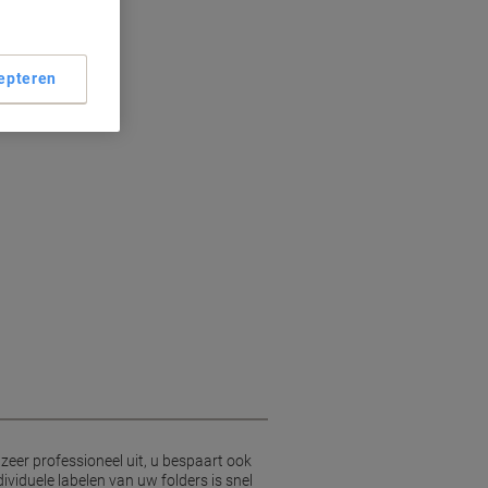
epteren
printers
 zeer professioneel uit, u bespaart ook
ividuele labelen van uw folders is snel