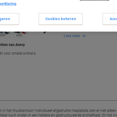
verklaring
.
Belangrijkste specificaties
Perfect voor smalle ordners
Professionele uitstraling
geren
Cookies beheren
Acc
Snel en eenvoudig labelen
Geschikt voor laser- en inkjet
Lees meer
tten van Avery
kt voor smalle ordners.
 in het thuiskantoor! Individueel afgedrukte maplabels zien er niet alleen
ijker kunt vinden in een heldere en gestructureerde archiefkast. En het ind