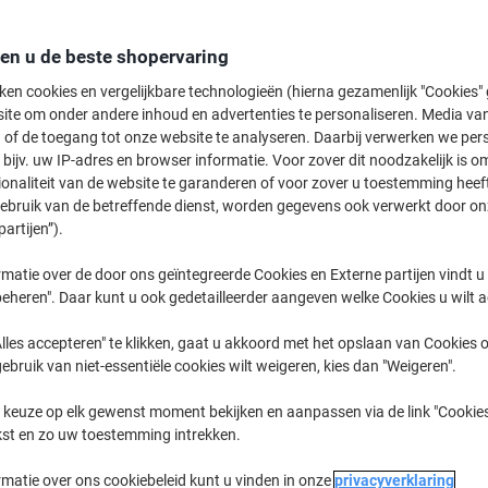
Koop Meer,
Bespaar Meer
7,29 €
Pak
den u de beste shopervaring
Vanaf 5 Pakken
8,82 € Incl. btw
ken cookies en vergelijkbare technologieën (hierna gezamenlijk "Cookies
ite om onder andere inhoud en advertenties te personaliseren. Media van
 of de toegang tot onze website te analyseren. Daarbij verwerken we pers
Aantal
Excl. btw
bijv. uw IP-adres en browser informatie. Voor zover dit noodzakelijk is o
Pakken
1-2
8,29 €
ionaliteit van de website te garanderen of voor zover u toestemming hee
gebruik van de betreffende dienst, worden gegevens ook verwerkt door on
Pakken
3-4
7,79 €
-6%
partijen”).
Pakken
5+
7,29 €
-12%
matie over de door ons geïntegreerde Cookies en Externe partijen vindt u
eheren". Daar kunt u ook gedetailleerder aangeven welke Cookies u wilt 
Momenteel op voorraad
Levertijd 
lles accepteren" te klikken, gaat u akkoord met het opslaan van Cookies o
Aantal
gebruik van niet-essentiële cookies wilt weigeren, kies dan "Weigeren".
Aan een lijst toevoegen
 keuze op elk gewenst moment bekijken en aanpassen via de link "Cookies
kst en zo uw toestemming intrekken.
Leveringsinformatie
Betali
rmatie over ons cookiebeleid kunt u vinden in onze
privacyverklaring