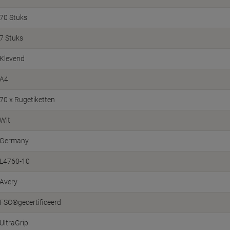
70 Stuks
7 Stuks
Klevend
A4
70 x Rugetiketten
Wit
Germany
L4760-10
Avery
FSC®gecertificeerd
UltraGrip