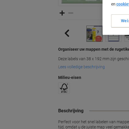
en
cookie
Wei
Organiseer uw mappen met de rugetike
Deze labels van 38 x 192 mm zijn geschi
Lees volledige beschrijving
Milieu-eisen
Beschrijving
Perfect voor het snel labelen van mappen
tijd, omdat u de juiste map veel gemakkel