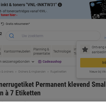
 inkt & toners
VNL-INKTW31
t- of tonercartridges vanaf €99,-.
 toner hier ›
Gratis retourneren*
2
I
Ontvang e
d
Planning &
Inkt &
Papier, Envel
Kantoormeubelen
Technologie
aanbiedin
d
presentatie
Toner
& Verpakken
en seizoensgebonden
Cadeaushop
In
 & ordners
Ordners & ringbanden
Rugetiketten
Nieuw bij Vik
nerrugetiket Permanent klevend Sma
 à 7 Etiketten
rk:
Avery
Productnr.:
1150281