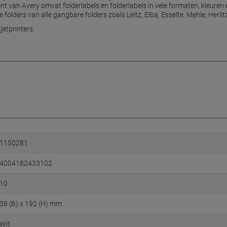
nt van Avery omvat folderlabels en folderlabels in vele formaten, kleure
folders van alle gangbare folders zoals Leitz, Elba, Esselte, Mehle, Herlit
jetprinters.
1150281
4004182433102
10
38 (B) x 192 (H) mm
Wit