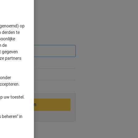
" genoemd) op
 derden te
oonlijke
Korting
m de
ft gegeven
ze partners
 onder
accepteren.
2-3 werkdagen
p uw toestel.
In winkelwagen
 beheren" in
ngswijzen