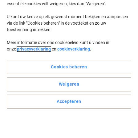
essentiële cookies wilt weigeren, kies dan "Weigeren".
U kunt uw keuze op elk gewenst moment bekijken en aanpassen
via de link "Cookies beheren" in de voettekst en zo uw
toestemming intrekken.
Meer informatie over ons cookiebeleid kunt u vinden in
onze
privacyverklaring
en
cookieverklaring
.
Cookies beheren
Weigeren
Accepteren
Ideaal voor speciale enveloppen
Heeft u geïnvesteerd in speciale enveloppen? Laat hun effect dan
niet ondermijnen door standaardetiketten. Met vrijwel onzichtbare
mat transparante etiketten zijn adressen duidelijk leesbaar en blijft