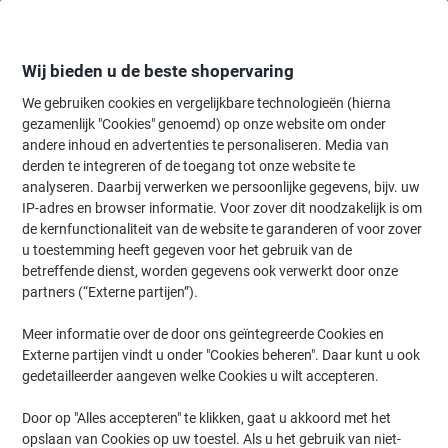
Meteen
Meteen
naar
naar
inhoud
navigatie
Wij bieden u de beste shopervaring
We gebruiken cookies en vergelijkbare technologieën (hierna
gezamenlijk "Cookies" genoemd) op onze website om onder
Home
andere inhoud en advertenties te personaliseren. Media van
Papier, Enveloppen & Verpakken
Papier & etiketten
Etiketten
A
derden te integreren of de toegang tot onze website te
AVERY Transparante verzendetiketten voor inkjet
analyseren. Daarbij verwerken we persoonlijke gegevens, bijv. uw
J4721-25 Permanent klevend A4 63,5 x 29,6 mm 25
IP-adres en browser informatie. Voor zover dit noodzakelijk is om
Vellen à 27 Etiketten
de kernfunctionaliteit van de website te garanderen of voor zover
u toestemming heeft gegeven voor het gebruik van de
betreffende dienst, worden gegevens ook verwerkt door onze
Merk:
Avery
Productnr.:
3962511
partners (“Externe partijen”).
Meer informatie over de door ons geïntegreerde Cookies en
Externe partijen vindt u onder "Cookies beheren". Daar kunt u ook
Duurzaam
gedetailleerder aangeven welke Cookies u wilt accepteren.
Door op "Alles accepteren" te klikken, gaat u akkoord met het
opslaan van Cookies op uw toestel. Als u het gebruik van niet-