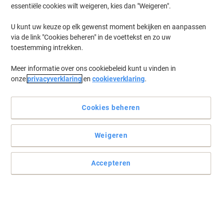
essentiële cookies wilt weigeren, kies dan "Weigeren".
U kunt uw keuze op elk gewenst moment bekijken en aanpassen
via de link "Cookies beheren" in de voettekst en zo uw
toestemming intrekken.
Meer informatie over ons cookiebeleid kunt u vinden in
onze
privacyverklaring
en
cookieverklaring
.
Cookies beheren
Weigeren
Accepteren
Bedekt oude tekst en etiketten volledig
Hergebruik verzenddozen zonder toe te geven op professionaliteit.
Deze BlockOut etiketten laten niets van oude tekst of etiketten
doorschijnen.