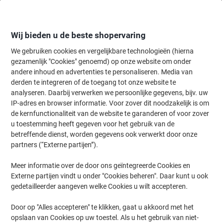
Meteen
Meteen
naar
naar
inhoud
navigatie
Wij bieden u de beste shopervaring
We gebruiken cookies en vergelijkbare technologieën (hierna
gezamenlijk "Cookies" genoemd) op onze website om onder
Home
andere inhoud en advertenties te personaliseren. Media van
Papier, Enveloppen & Verpakken
Papier & etiketten
Etiketten
A
derden te integreren of de toegang tot onze website te
AVERY ultragrip Verzendetiketten L7166-100
analyseren. Daarbij verwerken we persoonlijke gegevens, bijv. uw
Permanent klevend A4 Wit 99,1 x 93,1 mm 100 Vellen à
IP-adres en browser informatie. Voor zover dit noodzakelijk is om
6 Etiketten
de kernfunctionaliteit van de website te garanderen of voor zover
u toestemming heeft gegeven voor het gebruik van de
betreffende dienst, worden gegevens ook verwerkt door onze
Merk:
Avery
Productnr.:
L7166
partners (“Externe partijen”).
Meer informatie over de door ons geïntegreerde Cookies en
Externe partijen vindt u onder "Cookies beheren". Daar kunt u ook
Duurzaam
gedetailleerder aangeven welke Cookies u wilt accepteren.
Door op "Alles accepteren" te klikken, gaat u akkoord met het
opslaan van Cookies op uw toestel. Als u het gebruik van niet-