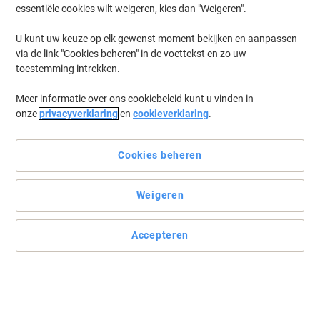
essentiële cookies wilt weigeren, kies dan "Weigeren".
U kunt uw keuze op elk gewenst moment bekijken en aanpassen
via de link "Cookies beheren" in de voettekst en zo uw
toestemming intrekken.
Meer informatie over ons cookiebeleid kunt u vinden in
onze
privacyverklaring
en
cookieverklaring
.
Cookies beheren
Weigeren
Accepteren
Voor verschillende doeleinden te gebruiken
Deze Avery etiketten haalt u gemakkelijk van het vel dankzij de
Avery QuickPEEL technologie.