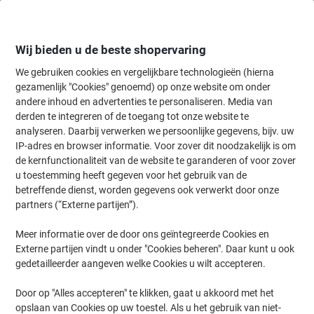
Meteen
Meteen
naar
naar
inhoud
navigatie
Wij bieden u de beste shopervaring
We gebruiken cookies en vergelijkbare technologieën (hierna
gezamenlijk "Cookies" genoemd) op onze website om onder
Home
andere inhoud en advertenties te personaliseren. Media van
Papier, Enveloppen & Verpakken
Papier & etiketten
Etiketten
A
derden te integreren of de toegang tot onze website te
AVERY ultragrip Universele etiketten 3657-200
analyseren. Daarbij verwerken we persoonlijke gegevens, bijv. uw
Permanent klevend A4 Wit 48,5 x 25,4 mm 220 Vellen à
IP-adres en browser informatie. Voor zover dit noodzakelijk is om
40 Etiketten
de kernfunctionaliteit van de website te garanderen of voor zover
u toestemming heeft gegeven voor het gebruik van de
betreffende dienst, worden gegevens ook verwerkt door onze
Merk:
Avery
Productnr.:
8028358
partners (“Externe partijen”).
Meer informatie over de door ons geïntegreerde Cookies en
Externe partijen vindt u onder "Cookies beheren". Daar kunt u ook
XL Pack
gedetailleerder aangeven welke Cookies u wilt accepteren.
Duurzaam
Door op "Alles accepteren" te klikken, gaat u akkoord met het
opslaan van Cookies op uw toestel. Als u het gebruik van niet-