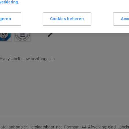
verklaring
.
10 etiketten per A4-vel
Totale aantal 1.000 etiketten
Formaat van 97 x 55 mm
geren
Cookies beheren
Acc
Gladde afwerking
Lees meer
Avery labelt u uw bezittingen in
ateriaal: papier. Herplaatsbaar: nee. Formaat: A4. Afwerking: glad. Labels 