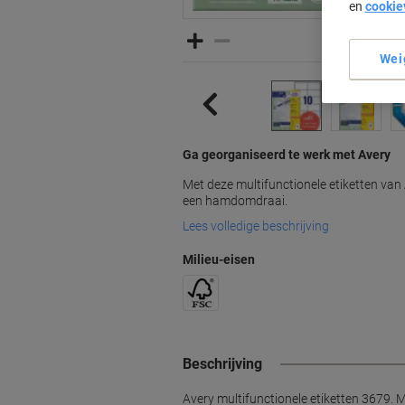
en
cookie
Wei
Ga georganiseerd te werk met Avery
Met deze multifunctionele etiketten van 
een hamdomdraai.
Lees volledige beschrijving
Milieu-eisen
Beschrijving
Avery multifunctionele etiketten 3679. M