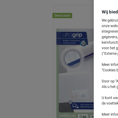
Wij bie
Duurzaam
We gebrui
onze webs
integreren
gegevens, 
kernfunct
voor het 
(“Externe 
Meer infor
"Cookies b
Door op "A
Als u het 
U kunt uw
de voette
Meer info