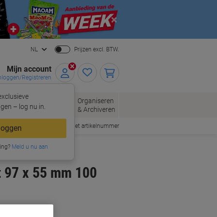
Close
NL
Prijzen excl. BTW.
Mijn account
nloggen/Registreren
xclusieve
oppen
Organiseren
Kantoorartikelen
gen – log nu in.
& Archiveren
Snel bestellen met artikelnummer
loggen
ing?
Meld u nu aan
t 97 x 55 mm 100