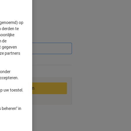
" genoemd) op
 derden te
oonlijke
Korting
m de
ft gegeven
ze partners
 onder
2-3 werkdagen
accepteren.
In winkelwagen
p uw toestel.
 beheren" in
ngswijzen