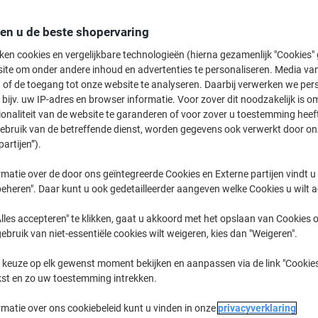
Koop Meer,
Bespaar Meer
36,99 €
Pak
den u de beste shopervaring
Vanaf 3 Pakken
ken cookies en vergelijkbare technologieën (hierna gezamenlijk "Cookies
44,76 € Incl. btw
ite om onder andere inhoud en advertenties te personaliseren. Media van
 of de toegang tot onze website te analyseren. Daarbij verwerken we pers
Aantal
Excl. btw
bijv. uw IP-adres en browser informatie. Voor zover dit noodzakelijk is o
ionaliteit van de website te garanderen of voor zover u toestemming hee
Pakken
1-2
39,69 €
gebruik van de betreffende dienst, worden gegevens ook verwerkt door on
Pakken
3+
36,99 €
-6%
partijen”).
matie over de door ons geïntegreerde Cookies en Externe partijen vindt u
Momenteel op voorraad
Levertijd 
eheren". Daar kunt u ook gedetailleerder aangeven welke Cookies u wilt 
Aantal
lles accepteren" te klikken, gaat u akkoord met het opslaan van Cookies o
gebruik van niet-essentiële cookies wilt weigeren, kies dan "Weigeren".
Aan een lijst toevoegen
 keuze op elk gewenst moment bekijken en aanpassen via de link "Cookies
Leveringsinformatie
Betali
kst en zo uw toestemming intrekken.
Belangrijkste specificaties
rmatie over ons cookiebeleid kunt u vinden in onze
privacyverklaring