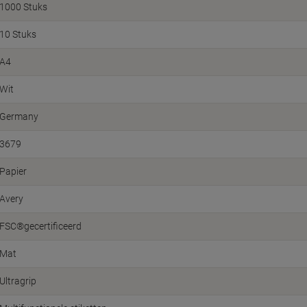
1000 Stuks
10 Stuks
A4
Wit
Germany
3679
Papier
Avery
FSC®gecertificeerd
Mat
Ultragrip