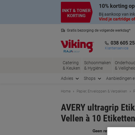
Meteen
Meteen
10% korting op
naar
naar
inhoud
navigatie
Bij aankoop van ink
Vind je cartridge of
Gratis bezorging de volgende werkdag*
Belgische klantenservice
038 605 25
Klantenservice
Catering
Schoonmaken
Onderhou
& Keuken
& Hygiëne
& Veilighei
Advies
Shops
Aanbiedingen 
Home
Papier, Enveloppen & Verpakken
P
AVERY ultragrip Eti
Vellen à 10 Etikette
Me