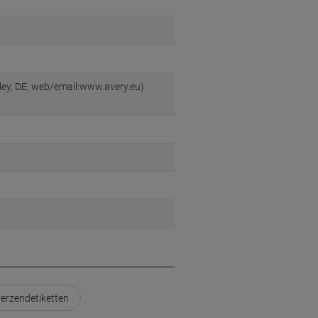
ey, DE, web/email:www.avery.eu)
verzendetiketten