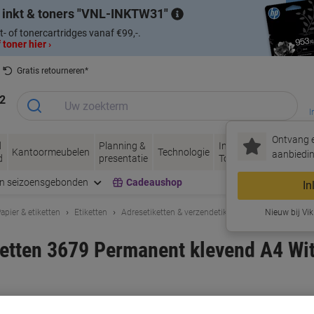
 inkt & toners
VNL-INKTW31
t- of tonercartridges vanaf €99,-.
 toner hier ›
Gratis retourneren*
2
I
Ontvang e
d
Planning &
Inkt &
Papier, Envel
Kantoormeubelen
Technologie
aanbiedin
d
presentatie
Toner
& Verpakken
en seizoensgebonden
Cadeaushop
In
apier & etiketten
Etiketten
Adresetiketten & verzendetiketten
Nieuw bij Vik
ketten 3679 Permanent klevend A4 Wi
n
rk:
Avery
Productnr.:
4037328