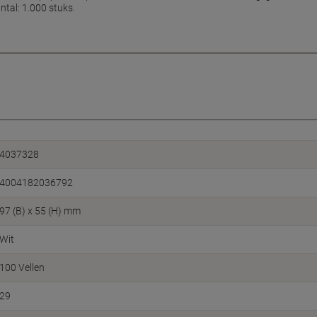
ntal: 1.000 stuks.
4037328
4004182036792
97 (B) x 55 (H) mm
Wit
100 Vellen
29