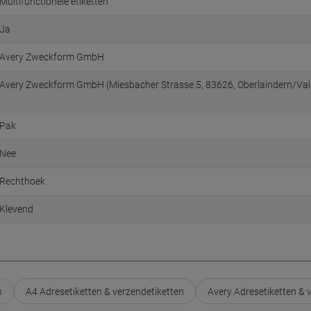
Multifunctionele etiketten
Ja
Avery Zweckform GmbH
Avery Zweckform GmbH (Miesbacher Strasse 5, 83626, Oberlaindern/Vall
Pak
Nee
Rechthoek
Klevend
n
A4 Adresetiketten & verzendetiketten
Avery Adresetiketten & 