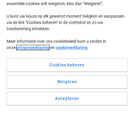
essentiële cookies wilt weigeren, kies dan "Weigeren".
U kunt uw keuze op elk gewenst moment bekijken en aanpassen
via de link "Cookies beheren" in de voettekst en zo uw
toestemming intrekken.
Meer informatie over ons cookiebeleid kunt u vinden in
onze
privacyverklaring
en
cookieverklaring
.
Cookies beheren
Weigeren
Accepteren
De UltraGrip Adresetiketten bieden nauwkeurige, klevende A4-
etiketten voor verzending
De UltraGrip adresetiketten L7160-100 van AVERY Zweckform
bieden een mat papieren oppervlak met klevende, niet-
verwijderbare afwerking voor professionele A4-prints.