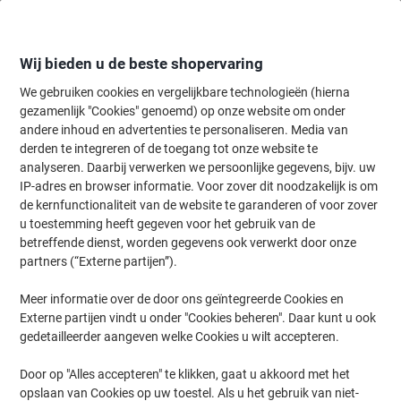
Meteen
Meteen
naar
naar
inhoud
navigatie
Wij bieden u de beste shopervaring
We gebruiken cookies en vergelijkbare technologieën (hierna
gezamenlijk "Cookies" genoemd) op onze website om onder
Home
andere inhoud en advertenties te personaliseren. Media van
Papier, Enveloppen & Verpakken
Papier & etiketten
Etiketten
A
derden te integreren of de toegang tot onze website te
AVERY Zweckform UltraGrip Adresetiketten L7160-100
analyseren. Daarbij verwerken we persoonlijke gegevens, bijv. uw
Klevend A4 Wit 6,35 x 3,81 cm 100 Vellen à 21 Etiketten
IP-adres en browser informatie. Voor zover dit noodzakelijk is om
de kernfunctionaliteit van de website te garanderen of voor zover
u toestemming heeft gegeven voor het gebruik van de
Merk:
AVERY Zweckform
Productnr.:
4705587
betreffende dienst, worden gegevens ook verwerkt door onze
partners (“Externe partijen”).
Meer informatie over de door ons geïntegreerde Cookies en
Externe partijen vindt u onder "Cookies beheren". Daar kunt u ook
gedetailleerder aangeven welke Cookies u wilt accepteren.
Door op "Alles accepteren" te klikken, gaat u akkoord met het
opslaan van Cookies op uw toestel. Als u het gebruik van niet-