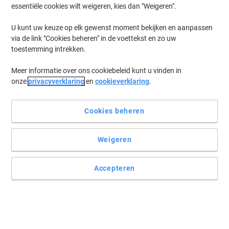
essentiële cookies wilt weigeren, kies dan "Weigeren".
U kunt uw keuze op elk gewenst moment bekijken en aanpassen
via de link "Cookies beheren" in de voettekst en zo uw
toestemming intrekken.
Meer informatie over ons cookiebeleid kunt u vinden in
onze
privacyverklaring
en
cookieverklaring
.
Cookies beheren
Weigeren
Accepteren
Voorzie uw producten van etiketten voor snelle identificatie
Wanneer u producten, mappen of apparaten graag voorziet van
een label, dan is er geen beter product om dat te realiseren dan
met deze etiketten van Avery die zowel schrijbaar als printbaar