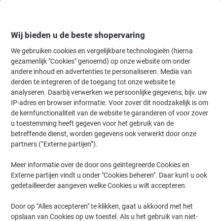
Meteen
Meteen
naar
naar
inhoud
navigatie
Wij bieden u de beste shopervaring
We gebruiken cookies en vergelijkbare technologieën (hierna
gezamenlijk "Cookies" genoemd) op onze website om onder
Home
andere inhoud en advertenties te personaliseren. Media van
Papier, Enveloppen & Verpakken
Papier & etiketten
Etiketten
S
derden te integreren of de toegang tot onze website te
AVERY Inventaris etiketten L6011-20 Permanent
analyseren. Daarbij verwerken we persoonlijke gegevens, bijv. uw
klevend A4 Zilver 63,5 x 29,6 mm 20 Vellen à 27
IP-adres en browser informatie. Voor zover dit noodzakelijk is om
Etiketten
de kernfunctionaliteit van de website te garanderen of voor zover
u toestemming heeft gegeven voor het gebruik van de
betreffende dienst, worden gegevens ook verwerkt door onze
Merk:
Avery
Productnr.:
3315456
partners (“Externe partijen”).
Meer informatie over de door ons geïntegreerde Cookies en
Externe partijen vindt u onder "Cookies beheren". Daar kunt u ook
Duurzaam
gedetailleerder aangeven welke Cookies u wilt accepteren.
Door op "Alles accepteren" te klikken, gaat u akkoord met het
opslaan van Cookies op uw toestel. Als u het gebruik van niet-