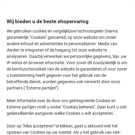
Meteen
Meteen
naar
naar
inhoud
navigatie
Wij bieden u de beste shopervaring
We gebruiken cookies en vergelijkbare technologieën (hierna
gezamenlijk "Cookies" genoemd) op onze website om onder
Home
andere inhoud en advertenties te personaliseren. Media van
Planning & presentatie
Planning & presentatie
Accessoires voor 
derden te integreren of de toegang tot onze website te
AVERY Zelfklevende naambadges L4785-20 afneembaar
analyseren. Daarbij verwerken we persoonlijke gegevens, bijv. uw
A4 Wit 80 x 50 mm 20 Vellen à 10 Etiketten
IP-adres en browser informatie. Voor zover dit noodzakelijk is om
de kernfunctionaliteit van de website te garanderen of voor zover
u toestemming heeft gegeven voor het gebruik van de
Merk:
Avery
Productnr.:
5765049
betreffende dienst, worden gegevens ook verwerkt door onze
partners (“Externe partijen”).
Meer informatie over de door ons geïntegreerde Cookies en
Externe partijen vindt u onder "Cookies beheren". Daar kunt u ook
gedetailleerder aangeven welke Cookies u wilt accepteren.
Door op "Alles accepteren" te klikken, gaat u akkoord met het
opslaan van Cookies op uw toestel. Als u het gebruik van niet-