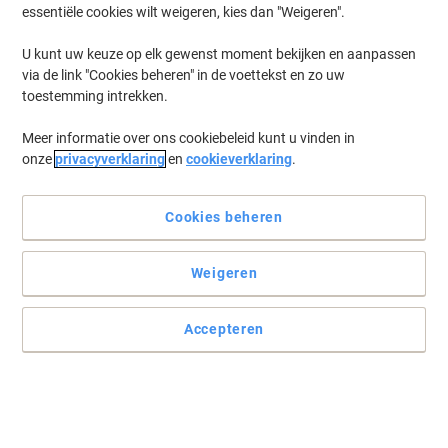
essentiële cookies wilt weigeren, kies dan "Weigeren".
U kunt uw keuze op elk gewenst moment bekijken en aanpassen
via de link "Cookies beheren" in de voettekst en zo uw
toestemming intrekken.
Meer informatie over ons cookiebeleid kunt u vinden in
onze
privacyverklaring
en
cookieverklaring
.
Cookies beheren
Weigeren
Accepteren
Een nieuwe innovatie in het maken en dragen van naambadges
Een handige en innovatieve manier om naambadges te bedrukken
of met de hand te beschrijven. Deze economische en PVC vrije
badges zijn ideaal voor seminars, vergaderingen en
bezoekersregistratie.