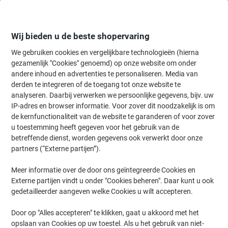
Meteen
Meteen
naar
naar
inhoud
navigatie
Wij bieden u de beste shopervaring
We gebruiken cookies en vergelijkbare technologieën (hierna
gezamenlijk "Cookies" genoemd) op onze website om onder
Home
andere inhoud en advertenties te personaliseren. Media van
Papier, Enveloppen & Verpakken
Papier & etiketten
Etiketten
M
derden te integreren of de toegang tot onze website te
AVERY Zweckform Markeringspunten 3012 Permanent
analyseren. Daarbij verwerken we persoonlijke gegevens, bijv. uw
klevend Groen 8 mm rond 4 Vellen à 104 Etiketten
IP-adres en browser informatie. Voor zover dit noodzakelijk is om
de kernfunctionaliteit van de website te garanderen of voor zover
u toestemming heeft gegeven voor het gebruik van de
Merk:
Avery
Productnr.:
3686445
betreffende dienst, worden gegevens ook verwerkt door onze
partners (“Externe partijen”).
Meer informatie over de door ons geïntegreerde Cookies en
Externe partijen vindt u onder "Cookies beheren". Daar kunt u ook
gedetailleerder aangeven welke Cookies u wilt accepteren.
Door op "Alles accepteren" te klikken, gaat u akkoord met het
opslaan van Cookies op uw toestel. Als u het gebruik van niet-