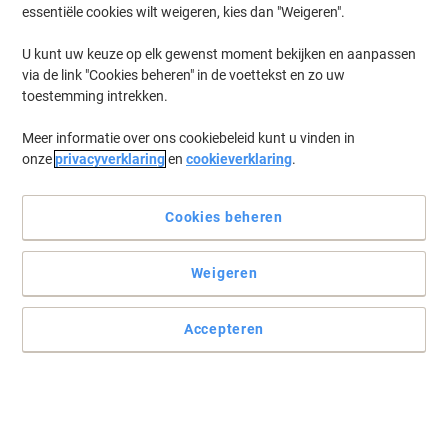
essentiële cookies wilt weigeren, kies dan "Weigeren".
U kunt uw keuze op elk gewenst moment bekijken en aanpassen
via de link "Cookies beheren" in de voettekst en zo uw
toestemming intrekken.
Meer informatie over ons cookiebeleid kunt u vinden in
onze
privacyverklaring
en
cookieverklaring
.
Cookies beheren
Weigeren
Accepteren
Coderen op kleur
Verlies nooit meer iets uit het oog met deze Avery
markeringspunten. Kies de juiste kleur en geniet van de voordelen
van organiseren op kleur.