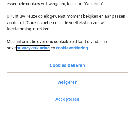
essentiële cookies wilt weigeren, kies dan "Weigeren".
U kunt uw keuze op elk gewenst moment bekijken en aanpassen
via de link "Cookies beheren" in de voettekst en zo uw
toestemming intrekken.
Meer informatie over ons cookiebeleid kunt u vinden in
onze
privacyverklaring
en
cookieverklaring
.
Cookies beheren
Weigeren
Accepteren
Kwaliteit zoals u van Avery gewend bent
Deze Avery multifunctionele labels benadrukken de
professionaliteit van uw bedrijf en zijn ook nog eens
milieuvriendelijk.