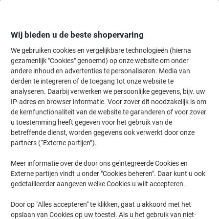
Meteen
Meteen
naar
naar
inhoud
navigatie
Wij bieden u de beste shopervaring
We gebruiken cookies en vergelijkbare technologieën (hierna
gezamenlijk "Cookies" genoemd) op onze website om onder
Home
andere inhoud en advertenties te personaliseren. Media van
Papier, Enveloppen & Verpakken
Papier & etiketten
Etiketten
A
derden te integreren of de toegang tot onze website te
AVERY ultragrip Universele etiketten 3423 Permanent
analyseren. Daarbij verwerken we persoonlijke gegevens, bijv. uw
klevend A4 Wit 105 x 35 mm 100 Vellen à 16 Etiketten
IP-adres en browser informatie. Voor zover dit noodzakelijk is om
de kernfunctionaliteit van de website te garanderen of voor zover
u toestemming heeft gegeven voor het gebruik van de
Merk:
Avery
Productnr.:
3423
betreffende dienst, worden gegevens ook verwerkt door onze
partners (“Externe partijen”).
Meer informatie over de door ons geïntegreerde Cookies en
Duurzaam
Externe partijen vindt u onder "Cookies beheren". Daar kunt u ook
gedetailleerder aangeven welke Cookies u wilt accepteren.
Door op "Alles accepteren" te klikken, gaat u akkoord met het
opslaan van Cookies op uw toestel. Als u het gebruik van niet-