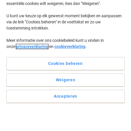
essentiële cookies wilt weigeren, kies dan "Weigeren".
U kunt uw keuze op elk gewenst moment bekijken en aanpassen
via de link "Cookies beheren" in de voettekst en zo uw
toestemming intrekken.
Meer informatie over ons cookiebeleid kunt u vinden in
onze
privacyverklaring
en
cookieverklaring
.
Cookies beheren
Weigeren
Accepteren
Kwaliteit zoals u van Avery gewend bent
Met Avery Universele etiketten heeft u altijd de meest handige
etiketten bij de hand. Deze milieuvriendelijke etiketten bezitten de
unieke QuickPEEL toepassing waardoor u snel en gemakkelijk aan
de slag kunt.