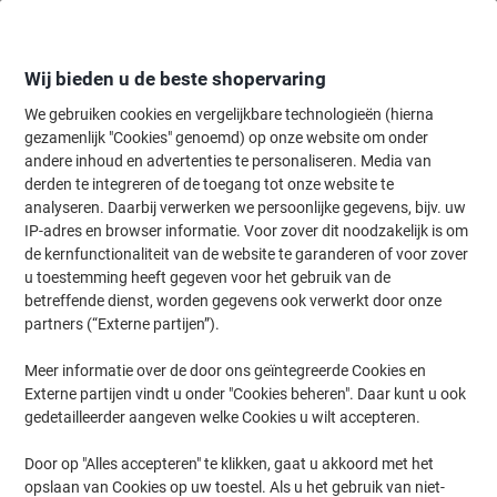
Meteen
Meteen
naar
naar
inhoud
navigatie
Wij bieden u de beste shopervaring
We gebruiken cookies en vergelijkbare technologieën (hierna
gezamenlijk "Cookies" genoemd) op onze website om onder
Home
andere inhoud en advertenties te personaliseren. Media van
Papier, Enveloppen & Verpakken
Papier & etiketten
Etiketten
A
derden te integreren of de toegang tot onze website te
AVERY ultragrip Universele etiketten 3483 Permanent
analyseren. Daarbij verwerken we persoonlijke gegevens, bijv. uw
klevend A4 Wit 105 x 148 mm 100 Vellen à 4 Etiketten
IP-adres en browser informatie. Voor zover dit noodzakelijk is om
de kernfunctionaliteit van de website te garanderen of voor zover
u toestemming heeft gegeven voor het gebruik van de
Merk:
Avery
Productnr.:
3483
betreffende dienst, worden gegevens ook verwerkt door onze
partners (“Externe partijen”).
Meer informatie over de door ons geïntegreerde Cookies en
Duurzaam
Externe partijen vindt u onder "Cookies beheren". Daar kunt u ook
gedetailleerder aangeven welke Cookies u wilt accepteren.
Door op "Alles accepteren" te klikken, gaat u akkoord met het
opslaan van Cookies op uw toestel. Als u het gebruik van niet-