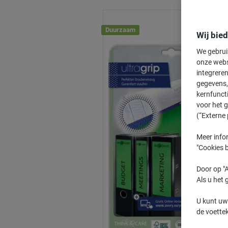
Duurzaam
Wij bie
We gebrui
onze webs
integreren
gegevens, 
kernfunct
voor het 
(“Externe 
Meer infor
"Cookies b
Door op "A
Als u het 
U kunt uw
de voette