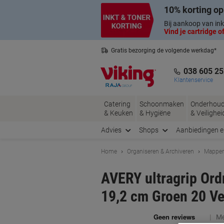
Meteen
Meteen
10% korting op
naar
naar
inhoud
navigatie
Bij aankoop van ink
Vind je cartridge of
Gratis bezorging de volgende werkdag*
Belgische klantenservice
038 605 25
Klantenservice
Catering
Schoonmaken
Onderhou
& Keuken
& Hygiëne
& Veilighei
Advies
Shops
Aanbiedingen 
Home
Organiseren & Archiveren
Mappen
AVERY ultragrip Ord
19,2 cm Groen 20 Vel
Me