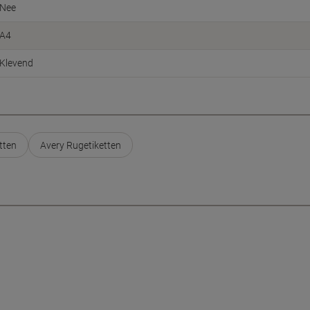
Nee
A4
Klevend
tten
Avery Rugetiketten