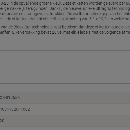
-20 in de opvallende groene kleur. Deze etiketten worden geleverd per 80
eel gemakkelijk terugvinden. Dankzij de nieuwe, unieke Ultragrip technologi
terdoorvoer en storingsvrije afdrukken. De voelbaar betere grip van het et
gelijnde etiketten. Het etiket heeft een afmeting van 6,1 x 19,2 cm welke 
n van de Block Out technologie, wat betekent dat deze etiketten oude etike
affen. Elke verpakking bevat 20 vel met elk 4 labels met de volgende afm
CS-817656
4004182047682
20