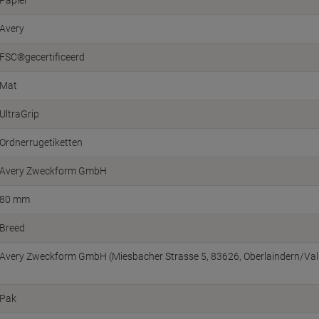
Papier
Avery
FSC®gecertificeerd
Mat
UltraGrip
Ordnerrugetiketten
Avery Zweckform GmbH
80 mm
Breed
Avery Zweckform GmbH (Miesbacher Strasse 5, 83626, Oberlaindern/Vall
Pak