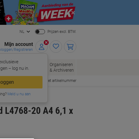
Close
NL
Prijzen excl. BTW.
Mijn account
nloggen/Registreren
xclusieve
oppen
Organiseren
Kantoorartikelen
gen – log nu in.
& Archiveren
Snel bestellen met artikelnummer
loggen
ing?
Meld u nu aan
d L4768-20 A4 6,1 x