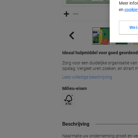
Meer info
en
cookie
Wei
Ideaal hulpmiddel voor goed geordend
Zorg voor een duidelijke organisatie va
opslag. Vergeet uren zoeken, en strart 
Lees volledige beschrijving
Milieu-eisen
Beschrijving
Naarmate uw onderneming groeit en verand