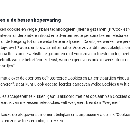
Koop Meer,
Bespaar Meer
15,99 €
Pak
Vanaf 5 Pakken
den u de beste shopervaring
19,35 € Incl. btw
ken cookies en vergelijkbare technologieën (hierna gezamenlijk "Cookies
ite om onder andere inhoud en advertenties te personaliseren. Media van
Aantal
Excl. btw
 of de toegang tot onze website te analyseren. Daarbij verwerken we pers
bijv. uw IP-adres en browser informatie. Voor zover dit noodzakelijk is o
Pakken
1-2
18,09 €
ionaliteit van de website te garanderen of voor zover u toestemming hee
Pakken
3-4
17,09 €
-5%
gebruik van de betreffende dienst, worden gegevens ook verwerkt door on
partijen”).
Pakken
5+
15,99 €
-11
matie over de door ons geïntegreerde Cookies en Externe partijen vindt u
Momenteel op voorraad
Levertijd 
eheren". Daar kunt u ook gedetailleerder aangeven welke Cookies u wilt 
Aantal
lles accepteren" te klikken, gaat u akkoord met het opslaan van Cookies o
gebruik van niet-essentiële cookies wilt weigeren, kies dan "Weigeren".
Aan een lijst toevoegen
 keuze op elk gewenst moment bekijken en aanpassen via de link "Cookies
kst en zo uw toestemming intrekken.
Leveringsinformatie
Betali