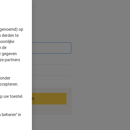
" genoemd) op
 derden te
Korting
oonlijke
m de
ft gegeven
ze partners
%
 onder
2-3 werkdagen
accepteren.
p uw toestel.
In winkelwagen
 beheren" in
ngswijzen