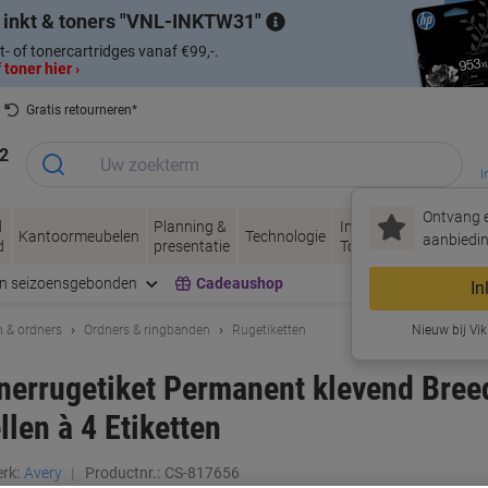
 inkt & toners
VNL-INKTW31
t- of tonercartridges vanaf €99,-.
 toner hier ›
Gratis retourneren*
2
I
Ontvang e
d
Planning &
Inkt &
Papier, Envel
Kantoormeubelen
Technologie
aanbiedin
d
presentatie
Toner
& Verpakken
en seizoensgebonden
Cadeaushop
In
 & ordners
Ordners & ringbanden
Rugetiketten
Nieuw bij Vik
nerrugetiket Permanent klevend Bree
len à 4 Etiketten
rk:
Avery
Productnr.:
CS-817656