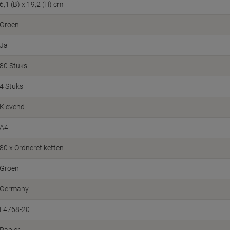
6,1 (B) x 19,2 (H) cm
Groen
Ja
80 Stuks
4 Stuks
Klevend
A4
80 x Ordneretiketten
Groen
Germany
L4768-20