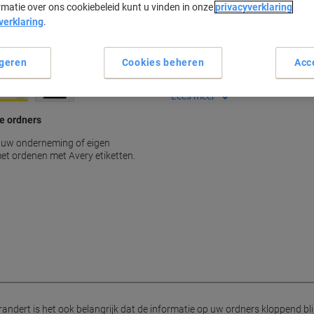
rmatie over ons cookiebeleid kunt u vinden in onze
privacyverklaring
Belangrijkste specificaties
verklaring
.
Unieke Ultragrip-technologie
Storingvrije printerdoorvoer
geren
Cookies beheren
Acc
Precies uitgelijnde afdrukken
Duidelijk leesbare groene kleu
Lees meer
e ordners
n uw onderneming of eigen
met ordenen met Avery etiketten.
ert is het ook belangrijk dat de informatie op uw ordners kloppend blijft