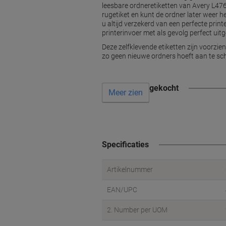
leesbare ordneretiketten van Avery L4768
rugetiket en kunt de ordner later weer h
u altijd verzekerd van een perfecte prin
printerinvoer met als gevolg perfect uit
Deze zelfklevende etiketten zijn voorzie
zo geen nieuwe ordners hoeft aan te sch
Vaak samen gekocht
Meer zien
Specificaties
Artikelnummer
EAN/UPC
2. Number per UOM