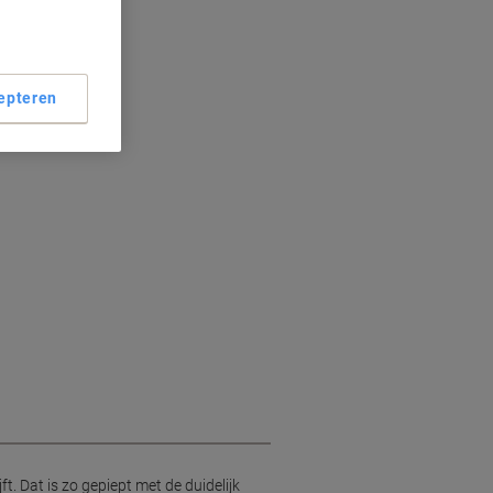
epteren
r
. Dat is zo gepiept met de duidelijk