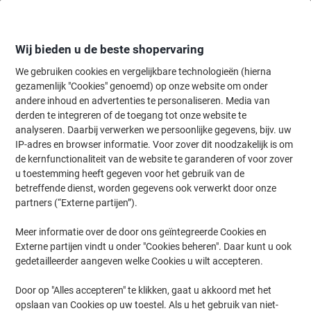
Meteen
Meteen
naar
naar
inhoud
navigatie
Wij bieden u de beste shopervaring
We gebruiken cookies en vergelijkbare technologieën (hierna
gezamenlijk "Cookies" genoemd) op onze website om onder
Home
andere inhoud en advertenties te personaliseren. Media van
Schoonmaken & Hygiëne
Schoonmaken & hygiëne
Schoonmaaka
derden te integreren of de toegang tot onze website te
BETRA Steel HACCP 3,7 x 3,7 cm Blauw
analyseren. Daarbij verwerken we persoonlijke gegevens, bijv. uw
IP-adres en browser informatie. Voor zover dit noodzakelijk is om
de kernfunctionaliteit van de website te garanderen of voor zover
Merk:
BETRA
Productnr.:
6533080
u toestemming heeft gegeven voor het gebruik van de
betreffende dienst, worden gegevens ook verwerkt door onze
partners (“Externe partijen”).
Meer informatie over de door ons geïntegreerde Cookies en
Externe partijen vindt u onder "Cookies beheren". Daar kunt u ook
gedetailleerder aangeven welke Cookies u wilt accepteren.
Door op "Alles accepteren" te klikken, gaat u akkoord met het
opslaan van Cookies op uw toestel. Als u het gebruik van niet-