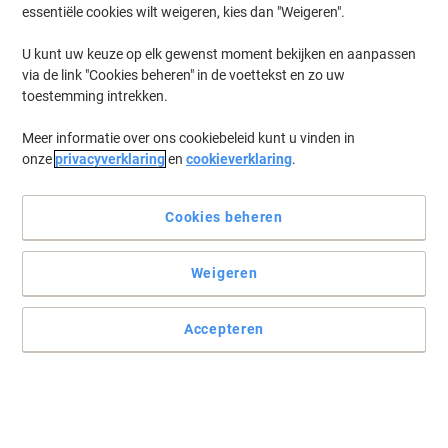
essentiële cookies wilt weigeren, kies dan "Weigeren".
U kunt uw keuze op elk gewenst moment bekijken en aanpassen
via de link "Cookies beheren" in de voettekst en zo uw
toestemming intrekken.
Meer informatie over ons cookiebeleid kunt u vinden in
onze
privacyverklaring
en
cookieverklaring
.
Cookies beheren
Maakt schoonmaken gemakkelijk
Weigeren
HACCP gecertificeerde ergonomisch correcte steel met afgerond
uiteinde en ophangoog van BETRA.
Accepteren
Lees volledige beschrijving
Koop Meer,
Bespaar Meer
27,89 €
Stuk
Vanaf 2 Stuks
33,75 € Incl. btw