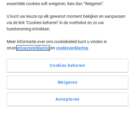
essentiële cookies wilt weigeren, kies dan "Weigeren".
U kunt uw keuze op elk gewenst moment bekijken en aanpassen
via de link "Cookies beheren" in de voettekst en zo uw
toestemming intrekken.
Meer informatie over ons cookiebeleid kunt u vinden in
onze
privacyverklaring
en
cookieverklaring
.
Cookies beheren
Onmisbaar voor een schoon toilet
Weigeren
Met de toiletborstel van BETRA heeft u altijd een schoon toilet, ook
onder de rand!
Accepteren
Lees volledige beschrijving
Koop Meer,
Bespaar Meer
2,69 €
Stuk
Vanaf 2 Stuks
3,25 € Incl. btw