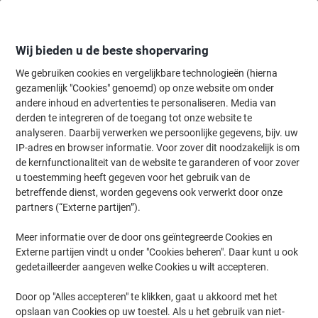
Meteen
Meteen
naar
naar
inhoud
navigatie
Wij bieden u de beste shopervaring
We gebruiken cookies en vergelijkbare technologieën (hierna
gezamenlijk "Cookies" genoemd) op onze website om onder
Home
andere inhoud en advertenties te personaliseren. Media van
Schoonmaken & Hygiëne
Schoonmaken & hygiëne
Hygiëne-artik
derden te integreren of de toegang tot onze website te
BETRA Toiletborstel 10 x 7 cm Wit
analyseren. Daarbij verwerken we persoonlijke gegevens, bijv. uw
IP-adres en browser informatie. Voor zover dit noodzakelijk is om
de kernfunctionaliteit van de website te garanderen of voor zover
Merk:
BETRA
Productnr.:
2302824
u toestemming heeft gegeven voor het gebruik van de
betreffende dienst, worden gegevens ook verwerkt door onze
partners (“Externe partijen”).
Meer informatie over de door ons geïntegreerde Cookies en
Externe partijen vindt u onder "Cookies beheren". Daar kunt u ook
gedetailleerder aangeven welke Cookies u wilt accepteren.
Door op "Alles accepteren" te klikken, gaat u akkoord met het
opslaan van Cookies op uw toestel. Als u het gebruik van niet-