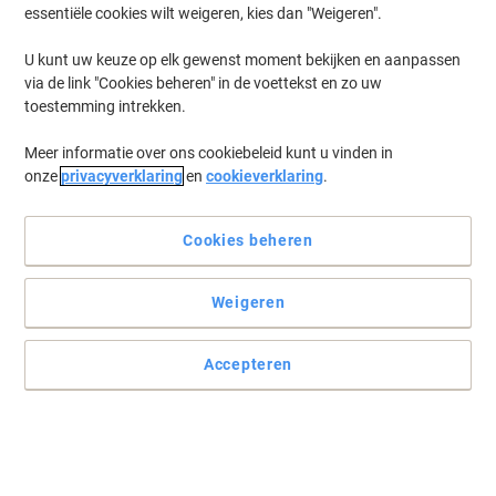
essentiële cookies wilt weigeren, kies dan "Weigeren".
U kunt uw keuze op elk gewenst moment bekijken en aanpassen
via de link "Cookies beheren" in de voettekst en zo uw
toestemming intrekken.
Meer informatie over ons cookiebeleid kunt u vinden in
onze
privacyverklaring
en
cookieverklaring
.
Cookies beheren
Weigeren
Accepteren
Gemaakt voor gemak
De ideale pen van BIC voor bij u op de balie! Dankzij de houder en
de ketting heeft u altijd een pen bij de hand, welke ook nog eens
prettig en comfortabel schrijft.