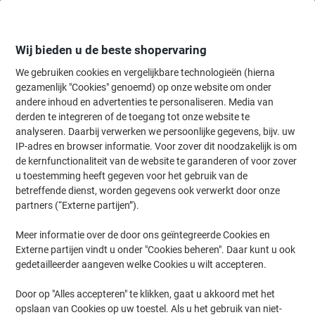
Meteen
Meteen
naar
naar
inhoud
navigatie
Wij bieden u de beste shopervaring
We gebruiken cookies en vergelijkbare technologieën (hierna
gezamenlijk "Cookies" genoemd) op onze website om onder
Home
andere inhoud en advertenties te personaliseren. Media van
Kantoorartikelen
Schrijven & tekenen
Pennen, navullingen & cor
derden te integreren of de toegang tot onze website te
BIC 4 Colours Intrekbaar Baliepen Blauw 0,4 mm
analyseren. Daarbij verwerken we persoonlijke gegevens, bijv. uw
Medium Balpen Navulbaar
IP-adres en browser informatie. Voor zover dit noodzakelijk is om
de kernfunctionaliteit van de website te garanderen of voor zover
u toestemming heeft gegeven voor het gebruik van de
Merk:
BIC
Productnr.:
2014970
betreffende dienst, worden gegevens ook verwerkt door onze
partners (“Externe partijen”).
Meer informatie over de door ons geïntegreerde Cookies en
Duurzaam
Externe partijen vindt u onder "Cookies beheren". Daar kunt u ook
gedetailleerder aangeven welke Cookies u wilt accepteren.
Door op "Alles accepteren" te klikken, gaat u akkoord met het
opslaan van Cookies op uw toestel. Als u het gebruik van niet-