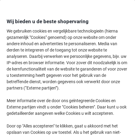
Meteen
Meteen
naar
naar
inhoud
navigatie
Wij bieden u de beste shopervaring
We gebruiken cookies en vergelijkbare technologieën (hierna
gezamenlijk "Cookies" genoemd) op onze website om onder
Home
andere inhoud en advertenties te personaliseren. Media van
Kantoorartikelen
Schrijven & tekenen
Markers
Permanent mar
derden te integreren of de toegang tot onze website te
BIC Marking 2000 Permanent marker Recycled 51%
analyseren. Daarbij verwerken we persoonlijke gegevens, bijv. uw
Medium Ronde punt 2 mm Zwart 12 Stuks
IP-adres en browser informatie. Voor zover dit noodzakelijk is om
de kernfunctionaliteit van de website te garanderen of voor zover
u toestemming heeft gegeven voor het gebruik van de
Merk:
BIC
Productnr.:
1016240
betreffende dienst, worden gegevens ook verwerkt door onze
partners (“Externe partijen”).
Meer informatie over de door ons geïntegreerde Cookies en
Duurzaam
Externe partijen vindt u onder "Cookies beheren". Daar kunt u ook
gedetailleerder aangeven welke Cookies u wilt accepteren.
Door op "Alles accepteren" te klikken, gaat u akkoord met het
opslaan van Cookies op uw toestel. Als u het gebruik van niet-