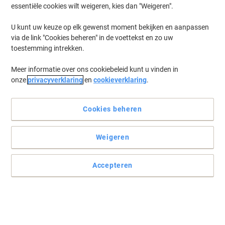
essentiële cookies wilt weigeren, kies dan "Weigeren".
U kunt uw keuze op elk gewenst moment bekijken en aanpassen
via de link "Cookies beheren" in de voettekst en zo uw
toestemming intrekken.
Meer informatie over ons cookiebeleid kunt u vinden in
onze
privacyverklaring
en
cookieverklaring
.
Cookies beheren
Weigeren
Accepteren
Sneldrogend en gemaakt voor intensief gebruik
Markeer wat u wil met deze geurarme marker die geschikt is voor
praktisch elk oppervlak.
Lees volledige beschrijving