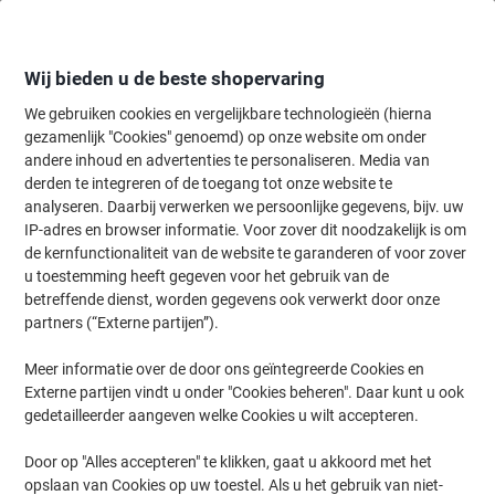
Meteen
Meteen
naar
naar
inhoud
navigatie
Wij bieden u de beste shopervaring
We gebruiken cookies en vergelijkbare technologieën (hierna
gezamenlijk "Cookies" genoemd) op onze website om onder
Home
andere inhoud en advertenties te personaliseren. Media van
Papier, Enveloppen & Verpakken
Papier & etiketten
Papier
Prin
derden te integreren of de toegang tot onze website te
Bio Top 3 A4 Kopieerpapier Wit 89 CIE 80 g/m² Mat 500
analyseren. Daarbij verwerken we persoonlijke gegevens, bijv. uw
Vellen
IP-adres en browser informatie. Voor zover dit noodzakelijk is om
de kernfunctionaliteit van de website te garanderen of voor zover
u toestemming heeft gegeven voor het gebruik van de
Merk:
Bio Top 3
Productnr.:
4586553
betreffende dienst, worden gegevens ook verwerkt door onze
partners (“Externe partijen”).
Meer informatie over de door ons geïntegreerde Cookies en
Duurzaam
Externe partijen vindt u onder "Cookies beheren". Daar kunt u ook
gedetailleerder aangeven welke Cookies u wilt accepteren.
Door op "Alles accepteren" te klikken, gaat u akkoord met het
opslaan van Cookies op uw toestel. Als u het gebruik van niet-