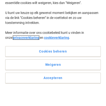
essentiële cookies wilt weigeren, kies dan "Weigeren".
U kunt uw keuze op elk gewenst moment bekijken en aanpassen
via de link "Cookies beheren" in de voettekst en zo uw
toestemming intrekken.
Meer informatie over ons cookiebeleid kunt u vinden in
onze
privacyverklaring
en
cookieverklaring
.
Cookies beheren
Weigeren
Accepteren
Zonder optische witmaker - 100% chloorvrij gebleekt
Bio top 3 Kopieerpapier van Mondi waarborgt een superieure
printkwaliteit enerzijds en minimale milieueffecten anderzijds.
Lees volledige beschrijving