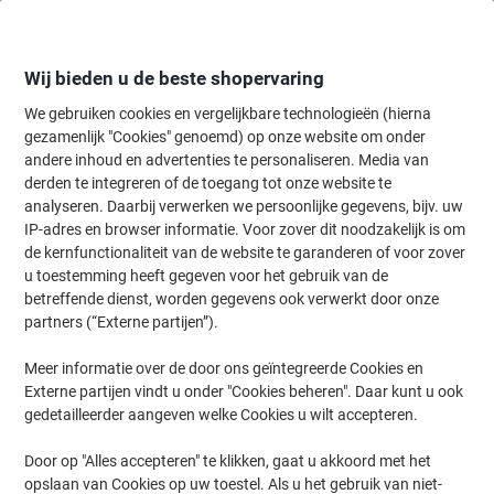
Meteen
Meteen
naar
naar
inhoud
navigatie
Wij bieden u de beste shopervaring
We gebruiken cookies en vergelijkbare technologieën (hierna
gezamenlijk "Cookies" genoemd) op onze website om onder
Home
andere inhoud en advertenties te personaliseren. Media van
Kantoorapparaten & Technologie
Kantoormachines & toebehoren
derden te integreren of de toegang tot onze website te
Brother DK-44205 Authentiek Continue Papiertape
analyseren. Daarbij verwerken we persoonlijke gegevens, bijv. uw
Verwijderbaar Zelfklevend Zwart op wit 62 mm x 30.5m
IP-adres en browser informatie. Voor zover dit noodzakelijk is om
de kernfunctionaliteit van de website te garanderen of voor zover
u toestemming heeft gegeven voor het gebruik van de
Merk:
Brother
Productnr.:
5391945
betreffende dienst, worden gegevens ook verwerkt door onze
partners (“Externe partijen”).
Meer informatie over de door ons geïntegreerde Cookies en
Externe partijen vindt u onder "Cookies beheren". Daar kunt u ook
gedetailleerder aangeven welke Cookies u wilt accepteren.
Door op "Alles accepteren" te klikken, gaat u akkoord met het
opslaan van Cookies op uw toestel. Als u het gebruik van niet-