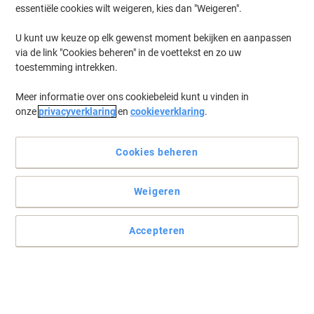
essentiële cookies wilt weigeren, kies dan "Weigeren".
U kunt uw keuze op elk gewenst moment bekijken en aanpassen
via de link "Cookies beheren" in de voettekst en zo uw
toestemming intrekken.
Meer informatie over ons cookiebeleid kunt u vinden in
onze
privacyverklaring
en
cookieverklaring
.
Cookies beheren
Weigeren
Voor het snel maken van professionele labels
Deze Brother tape heeft een ononderbroken lengte en kunt u
Accepteren
volledig gebruiken zoals u dat zelf wilt.
Lees volledige beschrijving
Slechts
35,69 €
Rol
43,18 € Incl. btw