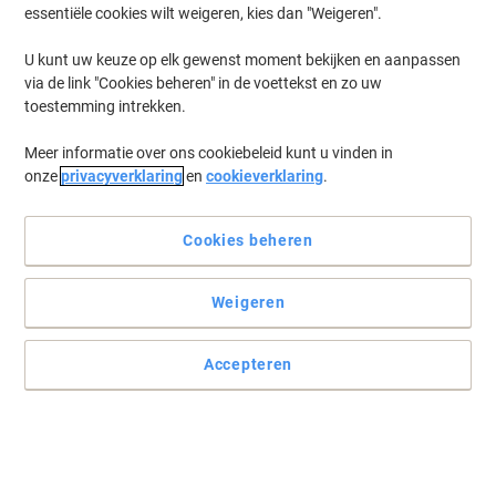
essentiële cookies wilt weigeren, kies dan "Weigeren".
U kunt uw keuze op elk gewenst moment bekijken en aanpassen
via de link "Cookies beheren" in de voettekst en zo uw
toestemming intrekken.
Meer informatie over ons cookiebeleid kunt u vinden in
onze
privacyverklaring
en
cookieverklaring
.
Cookies beheren
Weigeren
Accepteren
Optimale printresultaten met de originele Brother
tonercartridge
Haal voordelig het beste én het meeste uit uw Brother printer, met
de originele TN325M magenta tonercartridge van Brother. Creëer
afdrukken die mogen opvallen.
Lees volledige beschrijving