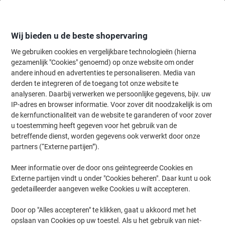
Meteen
Meteen
naar
naar
inhoud
navigatie
Wij bieden u de beste shopervaring
We gebruiken cookies en vergelijkbare technologieën (hierna
gezamenlijk "Cookies" genoemd) op onze website om onder
Home
andere inhoud en advertenties te personaliseren. Media van
Inkt & Toner
Cartridges & toners
Toners
Originele tonercartri
derden te integreren of de toegang tot onze website te
Brother TN-325M Origineel Tonercartridge Magenta
analyseren. Daarbij verwerken we persoonlijke gegevens, bijv. uw
IP-adres en browser informatie. Voor zover dit noodzakelijk is om
de kernfunctionaliteit van de website te garanderen of voor zover
Merk:
Brother
Productnr.:
5319135
u toestemming heeft gegeven voor het gebruik van de
betreffende dienst, worden gegevens ook verwerkt door onze
partners (“Externe partijen”).
Gratis
Meer informatie over de door ons geïntegreerde Cookies en
cadeau
Externe partijen vindt u onder "Cookies beheren". Daar kunt u ook
gedetailleerder aangeven welke Cookies u wilt accepteren.
Door op "Alles accepteren" te klikken, gaat u akkoord met het
opslaan van Cookies op uw toestel. Als u het gebruik van niet-