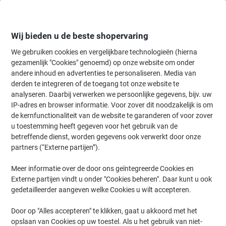
Meteen
Meteen
naar
naar
inhoud
navigatie
Wij bieden u de beste shopervaring
We gebruiken cookies en vergelijkbare technologieën (hierna
gezamenlijk "Cookies" genoemd) op onze website om onder
Home
andere inhoud en advertenties te personaliseren. Media van
Inkt & Toner
Cartridges & toners
Toners
Originele tonercartri
derden te integreren of de toegang tot onze website te
Brother TN-900C Origineel Tonercartridge Cyaan
analyseren. Daarbij verwerken we persoonlijke gegevens, bijv. uw
IP-adres en browser informatie. Voor zover dit noodzakelijk is om
de kernfunctionaliteit van de website te garanderen of voor zover
Merk:
Brother
Productnr.:
6944517
u toestemming heeft gegeven voor het gebruik van de
betreffende dienst, worden gegevens ook verwerkt door onze
partners (“Externe partijen”).
Gratis
Meer informatie over de door ons geïntegreerde Cookies en
cadeau
Externe partijen vindt u onder "Cookies beheren". Daar kunt u ook
gedetailleerder aangeven welke Cookies u wilt accepteren.
Door op "Alles accepteren" te klikken, gaat u akkoord met het
opslaan van Cookies op uw toestel. Als u het gebruik van niet-