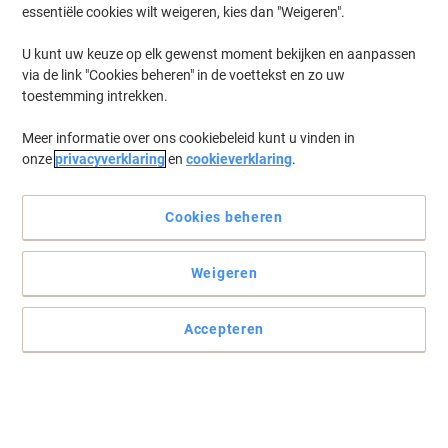
essentiële cookies wilt weigeren, kies dan "Weigeren".
U kunt uw keuze op elk gewenst moment bekijken en aanpassen
via de link "Cookies beheren" in de voettekst en zo uw
toestemming intrekken.
Meer informatie over ons cookiebeleid kunt u vinden in
onze
privacyverklaring
en
cookieverklaring
.
Cookies beheren
Weigeren
Accepteren
Brother machines verkiezen het origineel
Geef uw Brother laserprinter wat hij kent. De TN900C kleuren
tonercartridge is betrouwbaar en verzekert u van uitstekende
kleuren afdrukken.
Lees volledige beschrijving