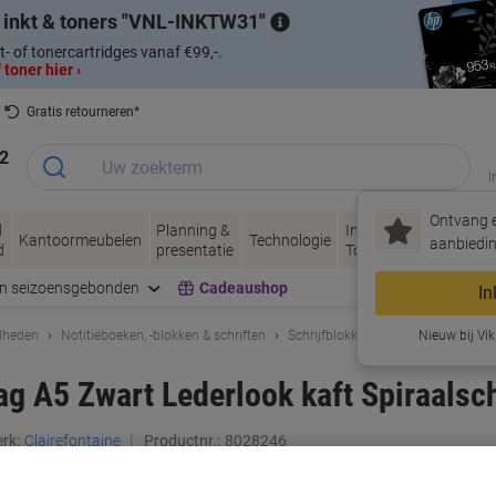
 inkt & toners
VNL-INKTW31
t- of tonercartridges vanaf €99,-.
 toner hier ›
Gratis retourneren*
2
I
Ontvang e
d
Planning &
Inkt &
Papier, Envel
Kantoormeubelen
Technologie
aanbiedin
d
presentatie
Toner
& Verpakken
en seizoensgebonden
Cadeaushop
In
dheden
Notitieboeken, -blokken & schriften
Schrijfblokken & notitieboeken
Nieuw bij Vik
g A5 Zwart Lederlook kaft Spiraalschr
rk:
Clairefontaine
Productnr.:
8028246
Koop Meer,
Bespaar Meer