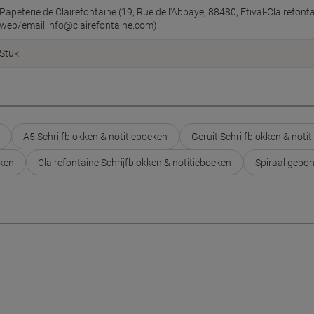
Papeterie de Clairefontaine (19, Rue de l’Abbaye, 88480, Etival-Clairefonta
web/email:info@clairefontaine.com)
Stuk
A5 Schrijfblokken & notitieboeken
Geruit Schrijfblokken & noti
eken
Clairefontaine Schrijfblokken & notitieboeken
Spiraal gebon