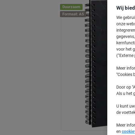
Duurzaam
Wij bie
Formaat: A5
We gebrui
onze webs
integreren
gegevens, 
kernfunct
voor het 
(“Externe 
Meer infor
"Cookies b
Door op "A
Als u het 
U kunt uw
de voette
Meer info
en
cookie