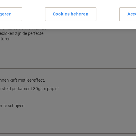
geren
Cookies beheren
Acc
tie, het verkennen van de
ebloken zijn de perfecte
nturen.
nen kaft met leereffect.
orsteld perkament 80gsm papier
r te schrijven