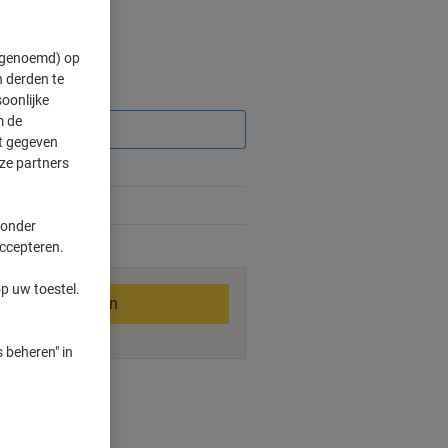
" genoemd) op
 derden te
Korting
oonlijke
m de
ft gegeven
ze partners
 onder
accepteren.
1-2 werkdagen
p uw toestel.
In winkelwagen
 beheren" in
ngswijzen