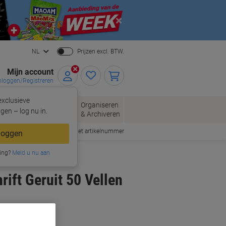
Close
NL
Prijzen excl. BTW.
Mijn account
nloggen/Registreren
xclusieve
oppen
Organiseren
Kantoorartikelen
gen – log nu in.
& Archiveren
Snel bestellen met artikelnummer
loggen
ing?
Meld u nu aan
ift Geruit 50 Vellen