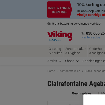
Meteen
Meteen
10% korting op
naar
naar
inhoud
navigatie
Bij aankoop van ink
Vind je cartridge of
Gratis bezorging de volgende werkdag*
Belgische klantenservice
038 605 25
Klantenservice
Catering
Schoonmaken
Onderhou
& Keuken
& Hygiëne
& Veilighei
Advies
Shops
Aanbiedingen 
Home
Kantoorartikelen
Bureaubenodig
Clairefontaine Ageba
Me