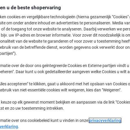
5,79 €
Stuk
Vanaf 10 Stuks
den u de beste shopervaring
7,01 € Incl. btw
ken cookies en vergelijkbare technologieën (hierna gezamenlijk "Cookies
ite om onder andere inhoud en advertenties te personaliseren. Media van
Aantal
Excl. btw
 of de toegang tot onze website te analyseren. Daarbij verwerken we pers
bijv. uw IP-adres en browser informatie. Voor zover dit noodzakelijk is o
Stuks
1-4
7,79 €
ionaliteit van de website te garanderen of voor zover u toestemming hee
gebruik van de betreffende dienst, worden gegevens ook verwerkt door on
Stuks
5-9
6,79 €
-12%
partijen”).
Stuks
10+
5,79 €
-25%
matie over de door ons geïntegreerde Cookies en Externe partijen vindt u
eheren". Daar kunt u ook gedetailleerder aangeven welke Cookies u wilt 
Momenteel op voorraad
Levertijd 
lles accepteren" te klikken, gaat u akkoord met het opslaan van Cookies o
Aantal
gebruik van niet-essentiële cookies wilt weigeren, kies dan "Weigeren".
Aan een lijst toevoegen
 keuze op elk gewenst moment bekijken en aanpassen via de link "Cookies
kst en zo uw toestemming intrekken.
Leveringsinformatie
Betali
rmatie over ons cookiebeleid kunt u vinden in onze
privacyverklaring
verklaring
.