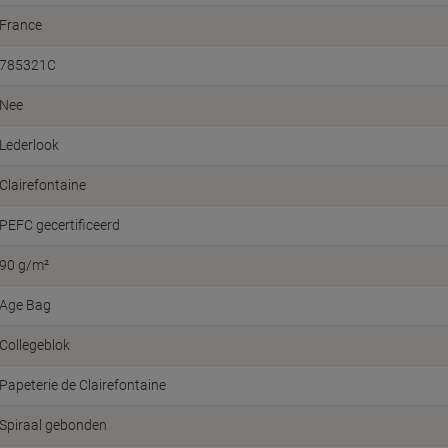
France
785321C
Nee
Lederlook
Clairefontaine
PEFC gecertificeerd
90 g/m²
Age Bag
Collegeblok
Papeterie de Clairefontaine
Spiraal gebonden