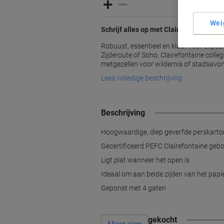
Wei
Schrijf alles op met Clairefontaine
Robuust, essentieel en klaar voor expedi
Zijderoute of Soho, Clairefontaine colleg
metgezellen voor wildernis of stadsavo
Lees volledige beschrijving
Beschrijving
Hoogwaardige, diep geverfde perskarton
Gecertificeerd PEFC Clairefontaine geb
Ligt plat wanneer het open is
Ideaal om aan beide zijden van het papie
Geponst met 4 gaten
Vaak samen gekocht