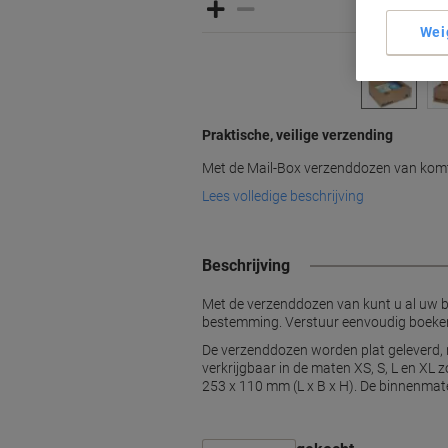
Wei
Praktische, veilige verzending
Met de Mail-Box verzenddozen van komt
Lees volledige beschrijving
Beschrijving
Met de verzenddozen van kunt u al uw bel
bestemming. Verstuur eenvoudig boeken,
De verzenddozen worden plat geleverd, m
verkrijgbaar in de maten XS, S, L en XL
253 x 110 mm (L x B x H). De binnenmate