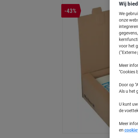
Wij bie
-43%
We gebrui
onze webs
integreren
gegevens, 
kernfunct
voor het 
(“Externe 
Meer infor
"Cookies b
Door op "A
Als u het 
U kunt uw
de voette
Meer info
en
cookie