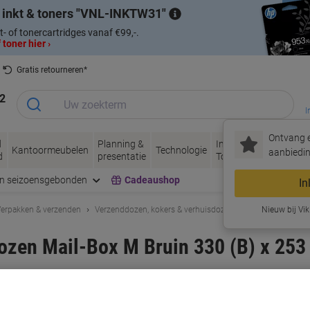
 inkt & toners
VNL-INKTW31
t- of tonercartridges vanaf €99,-.
 toner hier ›
Gratis retourneren*
2
I
Ontvang e
d
Planning &
Inkt &
Papier, Envel
Kantoormeubelen
Technologie
aanbiedin
d
presentatie
Toner
& Verpakken
en seizoensgebonden
Cadeaushop
In
erpakken & verzenden
Verzenddozen, kokers & verhuisdozen
Verzenddozen
Nieuw bij Vik
zen Mail-Box M Bruin 330 (B) x 253 
rk:
ColomPac
Productnr.:
5370237
Promoprijs