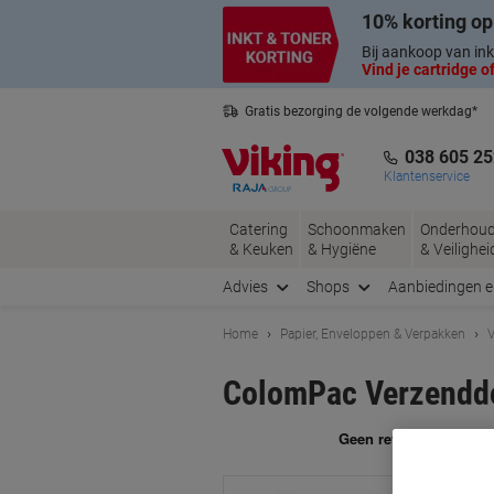
Meteen
Meteen
10% korting op
naar
naar
inhoud
navigatie
Bij aankoop van ink
Vind je cartridge of
Gratis bezorging de volgende werkdag*
Belgische klantenservice
038 605 25
Klantenservice
Catering
Schoonmaken
Onderhou
& Keuken
& Hygiëne
& Veilighei
Advies
Shops
Aanbiedingen 
Home
Papier, Enveloppen & Verpakken
V
ColomPac Verzenddo
Me