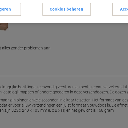
geren
Cookies beheren
Acc
 alles zonder problemen aan.
angrijke bezittingen eenvoudig versturen en bent u ervan verzekerd dat al
 catalogi, mappen of andere goederen in deze verzenddozen. De dozen zi
aar zijn binnen enkele seconden in elkaar te zetten. Het formaat van dez
 zodat er voor al uw verzendingen een juist formaat Vouwdoos is. De afmet
n zijn 325 x 240 x 105 mm (L x B x H) en het gewicht is 168 gram.