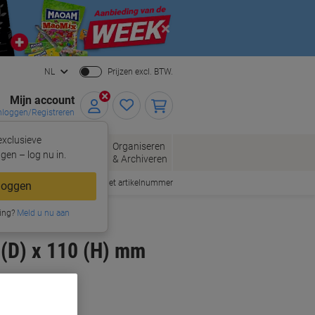
Close
NL
Prijzen excl. BTW.
Mijn account
nloggen/Registreren
xclusieve
oppen
Organiseren
Kantoorartikelen
gen – log nu in.
& Archiveren
Snel bestellen met artikelnummer
loggen
ing?
Meld u nu aan
(D) x 110 (H) mm