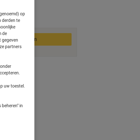
" genoemd) op
 derden te
2-3 werkdagen
oonlijke
m de
In winkelwagen
ft gegeven
ze partners
ngswijzen
 onder
accepteren.
p uw toestel.
mak
 beheren" in
deren