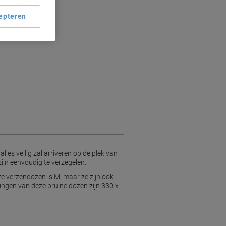
epteren
les veilig zal arriveren op de plek van
jn eenvoudig te verzegelen.
e verzendozen is M, maar ze zijn ook
ingen van deze bruine dozen zijn 330 x