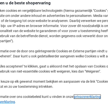
1,79 €
Stuk
den u de beste shopervaring
2,17 € Incl. btw
ken cookies en vergelijkbare technologieën (hierna gezamenlijk "Cookies
ite om onder andere inhoud en advertenties te personaliseren. Media van
Momenteel op voorraad
Levertijd 
 of de toegang tot onze website te analyseren. Daarbij verwerken we pers
bijv. uw IP-adres en browser informatie. Voor zover dit noodzakelijk is o
Aantal
ionaliteit van de website te garanderen of voor zover u toestemming hee
gebruik van de betreffende dienst, worden gegevens ook verwerkt door on
Aan een lijst toevoegen
partijen”).
Leveringsinformatie
Betali
matie over de door ons geïntegreerde Cookies en Externe partijen vindt u
eheren". Daar kunt u ook gedetailleerder aangeven welke Cookies u wilt 
Belangrijkste specificaties
lles accepteren" te klikken, gaat u akkoord met het opslaan van Cookies o
Eenvoudig te verzegelen
gebruik van niet-essentiële cookies wilt weigeren, kies dan "Weigeren".
Snel in elkaar te zetten
Plat geleverd voor opslagge
 keuze op elk gewenst moment bekijken en aanpassen via de link "Cookies
Geschikt voor boeken en goe
kst en zo uw toestemming intrekken.
Lees meer
rmatie over ons cookiebeleid kunt u vinden in onze
privacyverklaring
verklaring
.