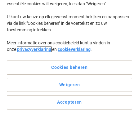
essentiële cookies wilt weigeren, kies dan "Weigeren".
U kunt uw keuze op elk gewenst moment bekijken en aanpassen
via de link "Cookies beheren" in de voettekst en zo uw
toestemming intrekken.
Meer informatie over ons cookiebeleid kunt u vinden in
onze
privacyverklaring
en
cookieverklaring
.
Cookies beheren
Weigeren
Accepteren
Maatwerk in mogelijkheden
Datacopy Everyday Printing biedt voor elke situatie de juiste
papieroplossing. A4 of A3, 75 g/m² of 80 g/m², per pak of in een
box: alleen de kwaliteit en de hoge witheid zijn standaard!