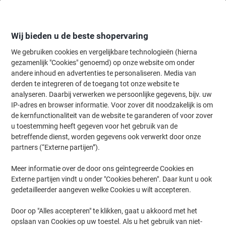
Meteen
Meteen
naar
naar
inhoud
navigatie
Wij bieden u de beste shopervaring
We gebruiken cookies en vergelijkbare technologieën (hierna
gezamenlijk "Cookies" genoemd) op onze website om onder
Home
andere inhoud en advertenties te personaliseren. Media van
Papier, Enveloppen & Verpakken
Papier & etiketten
Papier
Prin
derden te integreren of de toegang tot onze website te
Data Copy Everyday A4 Kopieerpapier Wit 170 CIE 80
analyseren. Daarbij verwerken we persoonlijke gegevens, bijv. uw
g/m² Glad 4 Gaten 500 Vellen
IP-adres en browser informatie. Voor zover dit noodzakelijk is om
de kernfunctionaliteit van de website te garanderen of voor zover
u toestemming heeft gegeven voor het gebruik van de
Merk:
Data Copy
Productnr.:
1902921
betreffende dienst, worden gegevens ook verwerkt door onze
partners (“Externe partijen”).
Meer informatie over de door ons geïntegreerde Cookies en
Duurzaam
Externe partijen vindt u onder "Cookies beheren". Daar kunt u ook
gedetailleerder aangeven welke Cookies u wilt accepteren.
Door op "Alles accepteren" te klikken, gaat u akkoord met het
opslaan van Cookies op uw toestel. Als u het gebruik van niet-