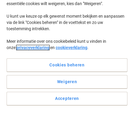
essentiële cookies wilt weigeren, kies dan "Weigeren".
U kunt uw keuze op elk gewenst moment bekijken en aanpassen
via de link "Cookies beheren" in de voettekst en zo uw
toestemming intrekken.
Meer informatie over ons cookiebeleid kunt u vinden in
onze
privacyverklaring
en
cookieverklaring
.
Cookies beheren
Weigeren
Accepteren
Perfect schone was elke keer weer
Gebruik Dettol Hygiënische Wasmachine Reiniger minstens twee
keer per jaar, zo verwijdert u gegarandeerd residuen.
Lees volledige beschrijving
Koop Meer,
Bespaar Meer