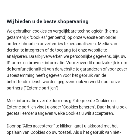
Meteen
Meteen
naar
naar
inhoud
navigatie
Wij bieden u de beste shopervaring
We gebruiken cookies en vergelijkbare technologieën (hierna
gezamenlijk "Cookies" genoemd) op onze website om onder
Home
andere inhoud en advertenties te personaliseren. Media van
Schoonmaken & Hygiëne
Schoonmaken & hygiëne
Wassen & str
derden te integreren of de toegang tot onze website te
Dettol Wasmachinereiniger Hygiënisch 250 ml
analyseren. Daarbij verwerken we persoonlijke gegevens, bijv. uw
IP-adres en browser informatie. Voor zover dit noodzakelijk is om
de kernfunctionaliteit van de website te garanderen of voor zover
Merk:
Dettol
Productnr.:
1102369
u toestemming heeft gegeven voor het gebruik van de
betreffende dienst, worden gegevens ook verwerkt door onze
partners (“Externe partijen”).
Blijvend in prijs verlaagd
Meer informatie over de door ons geïntegreerde Cookies en
Externe partijen vindt u onder "Cookies beheren". Daar kunt u ook
gedetailleerder aangeven welke Cookies u wilt accepteren.
Door op "Alles accepteren" te klikken, gaat u akkoord met het
opslaan van Cookies op uw toestel. Als u het gebruik van niet-