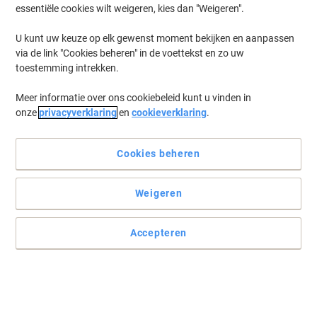
essentiële cookies wilt weigeren, kies dan "Weigeren".
U kunt uw keuze op elk gewenst moment bekijken en aanpassen
via de link "Cookies beheren" in de voettekst en zo uw
toestemming intrekken.
Meer informatie over ons cookiebeleid kunt u vinden in
onze
privacyverklaring
en
cookieverklaring
.
Cookies beheren
Maak uw koffie romig en verrukkelijk
Weigeren
Deze koffiemelk is ideaal voor de snelle bereiding van koffie in de
Cafitesse koffiemachines van Douwe Egberts.
Accepteren
Lees volledige beschrijving
Koop Meer,
Bespaar Meer
10,99 €
Stuk
Vanaf 12 Stuks
11,65 € Incl. btw