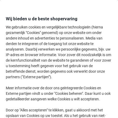
Meteen
Meteen
naar
naar
inhoud
navigatie
Wij bieden u de beste shopervaring
We gebruiken cookies en vergelijkbare technologieën (hierna
gezamenlijk "Cookies" genoemd) op onze website om onder
Home
andere inhoud en advertenties te personaliseren. Media van
Catering & Keuken
Catering & keuken
Koffie & thee toebehoren
derden te integreren of de toegang tot onze website te
Douwe Egberts Koffiemelk Professional 750 ml
analyseren. Daarbij verwerken we persoonlijke gegevens, bijv. uw
IP-adres en browser informatie. Voor zover dit noodzakelijk is om
de kernfunctionaliteit van de website te garanderen of voor zover
Merk:
Douwe Egberts
Productnr.:
1114592
u toestemming heeft gegeven voor het gebruik van de
betreffende dienst, worden gegevens ook verwerkt door onze
partners (“Externe partijen”).
Meer informatie over de door ons geïntegreerde Cookies en
Externe partijen vindt u onder "Cookies beheren". Daar kunt u ook
gedetailleerder aangeven welke Cookies u wilt accepteren.
Door op "Alles accepteren" te klikken, gaat u akkoord met het
opslaan van Cookies op uw toestel. Als u het gebruik van niet-