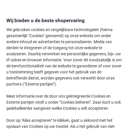
Meteen
Meteen
naar
naar
inhoud
navigatie
Wij bieden u de beste shopervaring
We gebruiken cookies en vergelijkbare technologieën (hierna
gezamenlijk "Cookies" genoemd) op onze website om onder
Home
andere inhoud en advertenties te personaliseren. Media van
Catering & Keuken
Catering & keuken
Koffie & thee toebehoren
derden te integreren of de toegang tot onze website te
Douwe Egberts Melkpoeder voor automaten 1 kg
analyseren. Daarbij verwerken we persoonlijke gegevens, bijv. uw
IP-adres en browser informatie. Voor zover dit noodzakelijk is om
de kernfunctionaliteit van de website te garanderen of voor zover
Merk:
Douwe Egberts
Productnr.:
3774834
u toestemming heeft gegeven voor het gebruik van de
betreffende dienst, worden gegevens ook verwerkt door onze
partners (“Externe partijen”).
Meer informatie over de door ons geïntegreerde Cookies en
Externe partijen vindt u onder "Cookies beheren". Daar kunt u ook
gedetailleerder aangeven welke Cookies u wilt accepteren.
Door op "Alles accepteren" te klikken, gaat u akkoord met het
opslaan van Cookies op uw toestel. Als u het gebruik van niet-