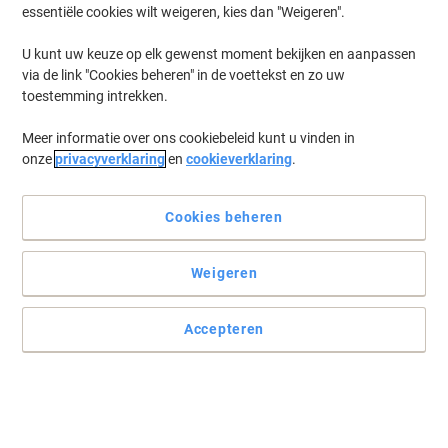
essentiële cookies wilt weigeren, kies dan "Weigeren".
U kunt uw keuze op elk gewenst moment bekijken en aanpassen
via de link "Cookies beheren" in de voettekst en zo uw
toestemming intrekken.
Meer informatie over ons cookiebeleid kunt u vinden in
onze
privacyverklaring
en
cookieverklaring
.
Cookies beheren
Behoud het volle koffiegenot
Weigeren
Douwe Egberts melkpoeder voor automaten heeft een
uitgebalanceerde samenstelling, die het volle koffiearoma
Accepteren
behoudt. Geschikt voor uw Instant of Fresh Brew koffieautomaat.
Lees volledige beschrijving
Koop Meer,
Bespaar Meer
13,99 €
Stuk
Vanaf 5 Stuks
14,83 € Incl. btw