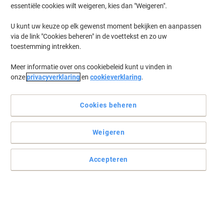
essentiële cookies wilt weigeren, kies dan "Weigeren".
U kunt uw keuze op elk gewenst moment bekijken en aanpassen
via de link "Cookies beheren" in de voettekst en zo uw
toestemming intrekken.
Meer informatie over ons cookiebeleid kunt u vinden in
onze
privacyverklaring
en
cookieverklaring
.
Cookies beheren
Weigeren
Ga voor duurzaam met Durable
Elegant, helder design geschikt voor een zelf ontworpen
Accepteren
naambordje. Gemaakt van duurzaam acryl.
Lees volledige beschrijving
Koop Meer,
Bespaar Meer
27,89 €
Stuk
Vanaf 2 Stuks
33,75 € Incl. btw