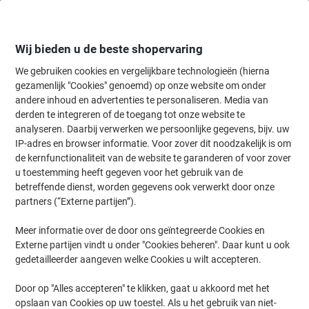
Meteen
Meteen
naar
naar
inhoud
navigatie
Wij bieden u de beste shopervaring
We gebruiken cookies en vergelijkbare technologieën (hierna
gezamenlijk "Cookies" genoemd) op onze website om onder
Home
andere inhoud en advertenties te personaliseren. Media van
Kantoormeubelen
Meubilair
Inrichting
Naamborden
derden te integreren of de toegang tot onze website te
DURABLE Crystal Sign Bordhouder Schroeven Plexiglas
analyseren. Daarbij verwerken we persoonlijke gegevens, bijv. uw
21 x 14,8 cm
IP-adres en browser informatie. Voor zover dit noodzakelijk is om
de kernfunctionaliteit van de website te garanderen of voor zover
u toestemming heeft gegeven voor het gebruik van de
Merk:
DURABLE
Productnr.:
3418632
betreffende dienst, worden gegevens ook verwerkt door onze
partners (“Externe partijen”).
Meer informatie over de door ons geïntegreerde Cookies en
Externe partijen vindt u onder "Cookies beheren". Daar kunt u ook
gedetailleerder aangeven welke Cookies u wilt accepteren.
Door op "Alles accepteren" te klikken, gaat u akkoord met het
opslaan van Cookies op uw toestel. Als u het gebruik van niet-