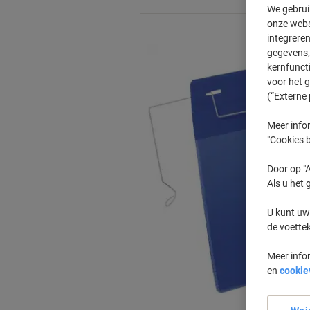
We gebrui
onze webs
integreren
gegevens, 
kernfunct
voor het 
(“Externe 
Meer infor
"Cookies b
Door op "A
Als u het 
U kunt uw
de voette
Meer info
en
cookie