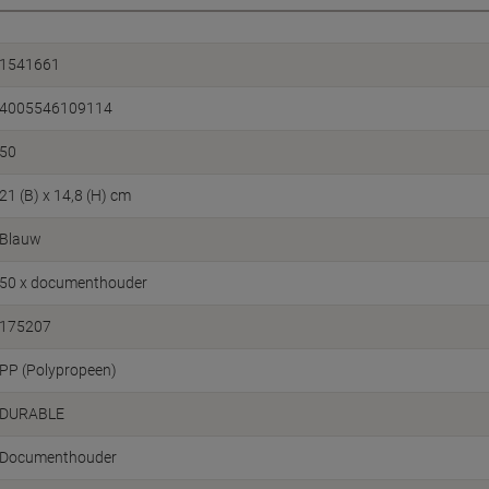
1541661
4005546109114
50
21 (B) x 14,8 (H) cm
Blauw
50 x documenthouder
175207
PP (Polypropeen)
DURABLE
Documenthouder