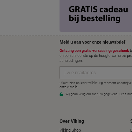
Over Viking
Viking Shop
B