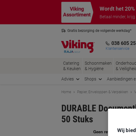
Meteen
Meteen
Wordt het 20% 
naar
naar
inhoud
navigatie
Betaal minder, krij
Gratis bezorging de volgende werkdag*
Belgische klantenservice
038 605 25
Klantenservice
Catering
Schoonmaken
Onderhou
& Keuken
& Hygiëne
& Veilighei
Advies
Shops
Aanbiedingen 
Home
Papier, Enveloppen & Verpakken
V
DURABLE Documentho
50 Stuks
Wij bie
Me