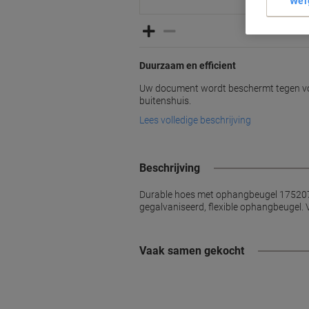
Wei
Duurzaam en efficient
Uw document wordt beschermt tegen voc
buitenshuis.
Lees volledige beschrijving
Beschrijving
Durable hoes met ophangbeugel 175207.
gegalvaniseerd, flexible ophangbeugel. V
Vaak samen gekocht