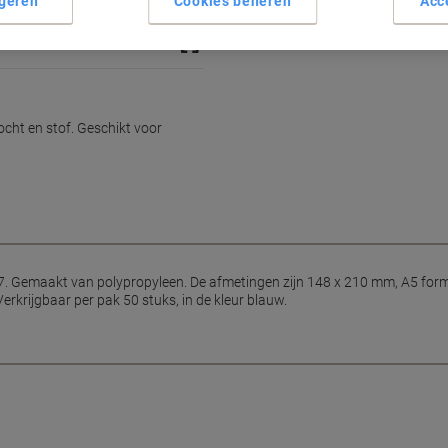
geren
Cookies beheren
Acc
ht en stof. Geschikt voor
 Gemaakt van polypropyleen. De afmetingen zijn 148 x 210 mm, A5 form
erkrijgbaar per pak 50 stuks, in de kleur blauw.