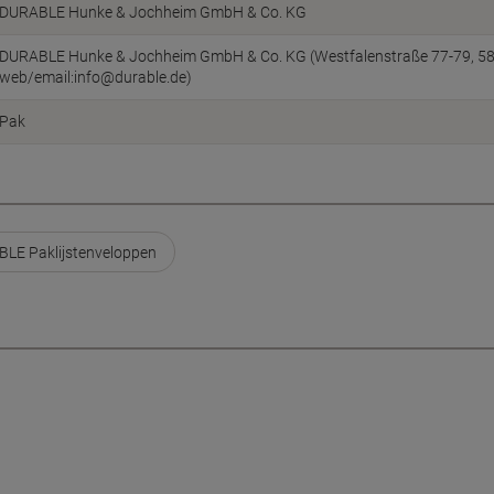
DURABLE Hunke & Jochheim GmbH & Co. KG
DURABLE Hunke & Jochheim GmbH & Co. KG (Westfalenstraße 77-79, 5863
web/email:info@durable.de)
Pak
LE Paklijstenveloppen