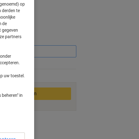
" genoemd) op
 derden te
oonlijke
m de
ft gegeven
ze partners
Korting
 onder
accepteren.
%
p uw toestel.
1-2 werkdagen
In winkelwagen
 beheren" in
ngswijzen