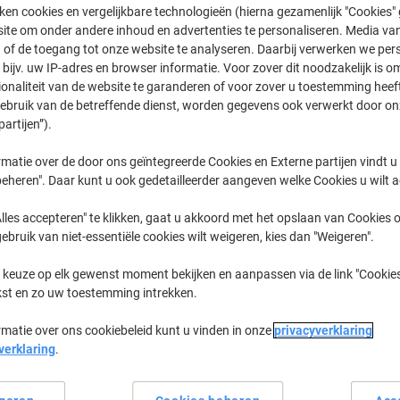
ken cookies en vergelijkbare technologieën (hierna gezamenlijk "Cookies
Koop Meer,
Bespaar Meer
ite om onder andere inhoud en advertenties te personaliseren. Media van
139,99 €
Pak
 of de toegang tot onze website te analyseren. Daarbij verwerken we pers
Vanaf 2 Pakken
bijv. uw IP-adres en browser informatie. Voor zover dit noodzakelijk is o
169,39 € Incl. btw
ionaliteit van de website te garanderen of voor zover u toestemming hee
gebruik van de betreffende dienst, worden gegevens ook verwerkt door on
Aantal
Excl. btw
partijen”).
Pak
1
144,99 €
matie over de door ons geïntegreerde Cookies en Externe partijen vindt u
Pakken
eheren". Daar kunt u ook gedetailleerder aangeven welke Cookies u wilt 
2+
139,99 €
-3
lles accepteren" te klikken, gaat u akkoord met het opslaan van Cookies o
Momenteel op voorraad
Levertijd 
gebruik van niet-essentiële cookies wilt weigeren, kies dan "Weigeren".
Aantal
 keuze op elk gewenst moment bekijken en aanpassen via de link "Cookies
kst en zo uw toestemming intrekken.
Aan een lijst toevoegen
rmatie over ons cookiebeleid kunt u vinden in onze
privacyverklaring
Leveringsinformatie
Betali
verklaring
.