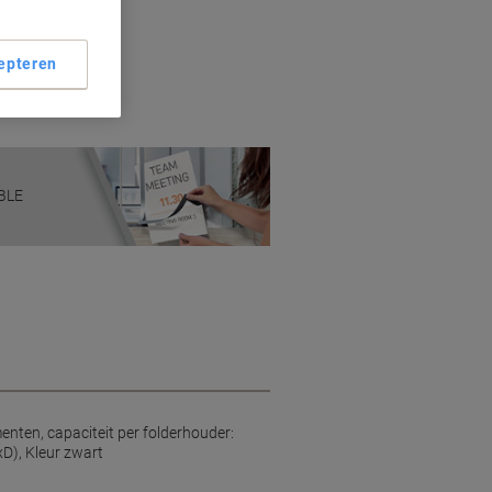
hoog
epteren
en
ABLE
nten, capaciteit per folderhouder:
D), Kleur zwart