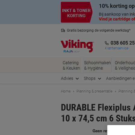
Meteen
Meteen
10% korting op
naar
naar
inhoud
navigatie
Bij aankoop van ink
Vind je cartridge of
Gratis bezorging de volgende werkdag*
Belgische klantenservice
038 605 25
Klantenservice
Catering
Schoonmaken
Onderhou
& Keuken
& Hygiëne
& Veilighei
Advies
Shops
Aanbiedingen 
Home
Planning & presentatie
Planning &
DURABLE Flexiplus 
10 x 74,5 cm 6 Stuk
Me