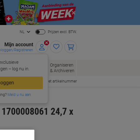
Close
NL
Prijzen excl. BTW.
Mijn account
nloggen/Registreren
xclusieve
oppen
Organiseren
Kantoorartikelen
gen – log nu in.
& Archiveren
Snel bestellen met artikelnummer
loggen
ing?
Meld u nu aan
 1700008061 24,7 x