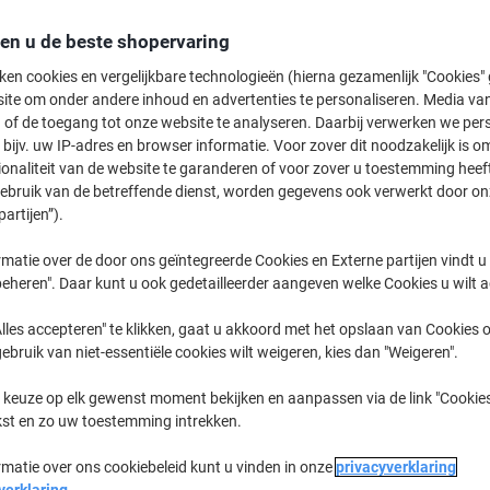
Koop Meer,
Bespaar Meer
den u de beste shopervaring
36,59 €
Pak
Vanaf 3 Pakken
ken cookies en vergelijkbare technologieën (hierna gezamenlijk "Cookies
44,27 € Incl. btw
ite om onder andere inhoud en advertenties te personaliseren. Media van
 of de toegang tot onze website te analyseren. Daarbij verwerken we pers
Aantal
Excl. btw
bijv. uw IP-adres en browser informatie. Voor zover dit noodzakelijk is o
ionaliteit van de website te garanderen of voor zover u toestemming hee
Pakken
1-2
37,59 €
gebruik van de betreffende dienst, worden gegevens ook verwerkt door on
partijen”).
Pakken
3+
36,59 €
-2%
matie over de door ons geïntegreerde Cookies en Externe partijen vindt u
Momenteel op voorraad
Levertijd 
eheren". Daar kunt u ook gedetailleerder aangeven welke Cookies u wilt 
Aantal
lles accepteren" te klikken, gaat u akkoord met het opslaan van Cookies o
gebruik van niet-essentiële cookies wilt weigeren, kies dan "Weigeren".
Aan een lijst toevoegen
 keuze op elk gewenst moment bekijken en aanpassen via de link "Cookies
kst en zo uw toestemming intrekken.
Leveringsinformatie
Betali
rmatie over ons cookiebeleid kunt u vinden in onze
privacyverklaring
Belangrijkste specificaties