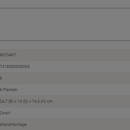
6670467
7318080008063
6
6 Planken
24,7 (B) x 10 (D) x 74,5 (H) cm
Zwart
Wandmontage