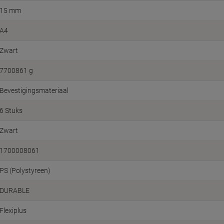
15 mm
A4
Zwart
7700861 g
Bevestigingsmateriaal
6 Stuks
Zwart
1700008061
PS (Polystyreen)
DURABLE
Flexiplus