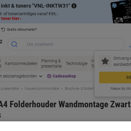
 inkt & toners
VNL-INKTW31
t- of tonercartridges vanaf €99,-.
 toner hier ›
Gratis retourneren*
2
I
Ontvang e
d
Planning &
Inkt &
Papier, Envel
Kantoormeubelen
Technologie
aanbiedin
d
presentatie
Toner
& Verpakken
en seizoensgebonden
Cadeaushop
In
 presentatie
Visuele communicatie
Brochure- & folderhouders
Nieuw bij Vik
A4 Folderhouder Wandmontage Zwart
s
rk:
DURABLE
Productnr.:
6670467