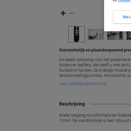
en
cookie
Wei
Overzichtelijk en plaatsbesparend pre
De ideale oplossing voor het presenter
folders en leaflets, dat heeft u met de
Durable in handen. De 6-delige module p
tentoonstellingsruimtes, showrooms, wa
Lees volledige beschrijving
Beschrijving
Snelle toegang tot informatie en folder
15mm. De wandmodule is zeer robuust en 