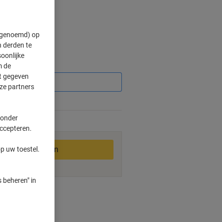
" genoemd) op
 derden te
oonlijke
Korting
m de
ft gegeven
ze partners
 onder
2-3 werkdagen
accepteren.
In winkelwagen
p uw toestel.
 beheren" in
ngswijzen