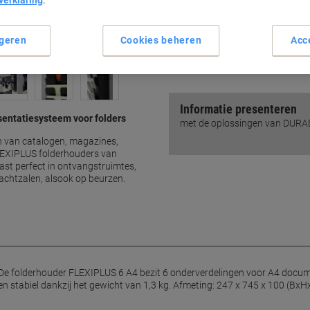
verklaring
.
Robuuste constructie
Riant formaat van 74,5 cm 
Capaciteit per vak: 15 mm
geren
Cookies beheren
Acc
Geschikt voor A4-document
Lees meer
Informatie presenteren
sentatiesysteem voor folders
met de oplossingen van DUR
en van catalogen, magazines,
 FLEXIPLUS folderhouders van
ast perfect in ontvangstruimtes,
chtzalen, alsook op beurzen.
sDe folderhouder FLEXIPLUS 6 A4 bezit 6 onderverdelingen voor A4 docume
stabiel dankzij het gewicht van 1,3 kg. Afmeting: 247 x 745 x 100 (BxHx