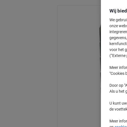
Wij bie
We gebrui
onze webs
integreren
gegevens, 
kernfunct
voor het 
(“Externe 
Meer infor
"Cookies b
Door op "A
Als u het 
U kunt uw
de voette
Meer info