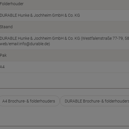
Folderhouder
DURABLE Hunke & Jochheim GmbH & Co. KG
Staand
DURABLE Hunke & Jochheim GmbH & Co. KG (Westfalenstraße 77-79, 5863
web/email:info@durable.de)
Pak
A4
A4 Brochure- & folderhouders
DURABLE Brochure- & folderhouder