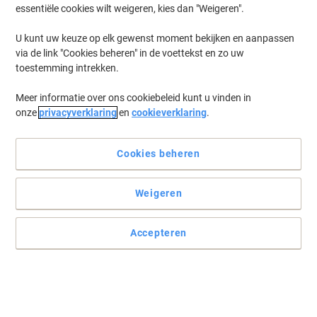
essentiële cookies wilt weigeren, kies dan "Weigeren".
U kunt uw keuze op elk gewenst moment bekijken en aanpassen
via de link "Cookies beheren" in de voettekst en zo uw
toestemming intrekken.
Meer informatie over ons cookiebeleid kunt u vinden in
onze
privacyverklaring
en
cookieverklaring
.
Cookies beheren
Weigeren
Accepteren
Een kader van kleur met dit zichtpaneel
De showhoezen van Durable zijn een mooie maar ook praktische
manier om uw documenten te presenteren en netjes te houden.
Het oppervlak is anti-reflecterend en u hoeft de hoes niet te
verwijderen om een kopie te maken.