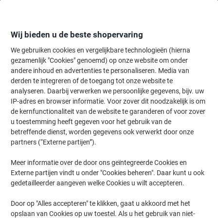
Meteen
Meteen
naar
naar
inhoud
navigatie
Wij bieden u de beste shopervaring
We gebruiken cookies en vergelijkbare technologieën (hierna
gezamenlijk "Cookies" genoemd) op onze website om onder
Home
andere inhoud en advertenties te personaliseren. Media van
Organiseren & Archiveren
Mappen & ordners
Presentatie
Sho
derden te integreren of de toegang tot onze website te
DURABLE Sherpa Zichtpaneel 5 Panelen A4 PP
analyseren. Daarbij verwerken we persoonlijke gegevens, bijv. uw
(Polypropeen) Zwart 5 Stuks
IP-adres en browser informatie. Voor zover dit noodzakelijk is om
de kernfunctionaliteit van de website te garanderen of voor zover
u toestemming heeft gegeven voor het gebruik van de
Merk:
DURABLE
Productnr.:
5606-NR
betreffende dienst, worden gegevens ook verwerkt door onze
partners (“Externe partijen”).
Meer informatie over de door ons geïntegreerde Cookies en
Externe partijen vindt u onder "Cookies beheren". Daar kunt u ook
gedetailleerder aangeven welke Cookies u wilt accepteren.
Door op "Alles accepteren" te klikken, gaat u akkoord met het
opslaan van Cookies op uw toestel. Als u het gebruik van niet-