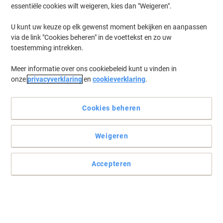
essentiële cookies wilt weigeren, kies dan "Weigeren".
U kunt uw keuze op elk gewenst moment bekijken en aanpassen
via de link "Cookies beheren" in de voettekst en zo uw
toestemming intrekken.
Meer informatie over ons cookiebeleid kunt u vinden in
onze
privacyverklaring
en
cookieverklaring
.
Cookies beheren
Weigeren
Ga voor duurzaam met Durable
Gemaakt van stevig en lichtgewicht aluminium en acrylglas. Kan
Accepteren
zowel staand als liggend gebruikt worden.
Lees volledige beschrijving
Koop Meer,
Bespaar Meer
214,99 €
Stuk
Vanaf 2 Stuks
260,14 € Incl. btw