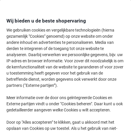
Meteen
Meteen
naar
naar
inhoud
navigatie
Wij bieden u de beste shopervaring
We gebruiken cookies en vergelijkbare technologieën (hierna
gezamenlijk "Cookies" genoemd) op onze website om onder
Home
andere inhoud en advertenties te personaliseren. Media van
Onderhoud & Veiligheid
Bescherming & veiligheid
Veiligheidsbo
derden te integreren of de toegang tot onze website te
DURABLE Crystal Sign Vloerstandaard Acrylic, gietijzer
analyseren. Daarbij verwerken we persoonlijke gegevens, bijv. uw
111 cm 481823
IP-adres en browser informatie. Voor zover dit noodzakelijk is om
de kernfunctionaliteit van de website te garanderen of voor zover
u toestemming heeft gegeven voor het gebruik van de
Merk:
DURABLE
Productnr.:
1007581
betreffende dienst, worden gegevens ook verwerkt door onze
partners (“Externe partijen”).
Meer informatie over de door ons geïntegreerde Cookies en
Externe partijen vindt u onder "Cookies beheren". Daar kunt u ook
gedetailleerder aangeven welke Cookies u wilt accepteren.
Door op "Alles accepteren" te klikken, gaat u akkoord met het
opslaan van Cookies op uw toestel. Als u het gebruik van niet-